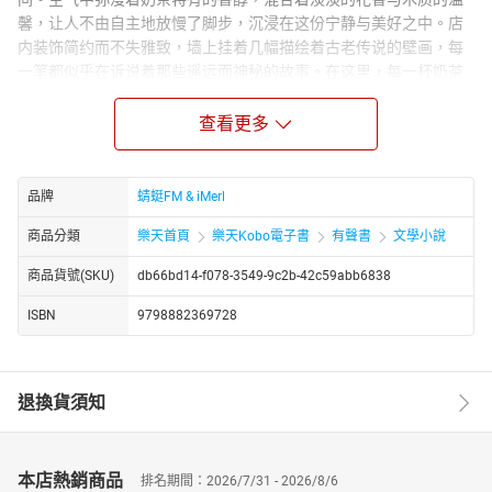
馨，让人不由自主地放慢了脚步，沉浸在这份宁静与美好之中。店
内装饰简约而不失雅致，墙上挂着几幅描绘着古老传说的壁画，每
一笔都似乎在诉说着那些遥远而神秘的故事。在这里，每一杯奶茶
都蕴含着不同的情感与故事。你可以选择一杯“猫妖之魅”，那深邃的
紫色液体中仿佛藏着猫妖的狡黠与温柔，轻啜一口，仿佛能听到它
查看更多
在耳边低语，讲述着月光下穿梭于古城的奇遇。或是尝试一杯“血族
之吻”，那鲜红的色泽如同初升的太阳映照下的古堡，甜中带有一丝
不易察觉的苦涩，如同血族贵族那复杂而深邃的情感世界。更有那
品牌
蜻蜓FM & iMerl
“人鱼之歌”，清澈透明的液体中仿佛融入了海洋的广阔与自由，每一
商品分類
樂天首頁
樂天Kobo電子書
有聲書
文學小說
口都是对人鱼公主深情歌唱的回味。暮夢軒的主人，是一位看似平
凡却拥有非凡故事的老人。他总爱在闲暇时，对着那些愿意倾听的
商品貨號(SKU)
db66bd14-f078-3549-9c2b-42c59abb6838
客人，缓缓讲述那些自上古起就流传下来的故事。猫妖如何与人类
结缘，血族如何在黑夜中寻找光明，人鱼又如何为了爱情舍弃一
ISBN
9798882369728
切……这些故事经过时间的洗礼，变得更加动人心弦，让人在品味奶
茶的同时，仿佛也经历了一场心灵的旅行。在这里，时间仿佛变得
缓慢，每一秒都充满了诗意与浪漫。人们或坐或立，或沉思或交
退換貨須知
谈，都在享受着这份难得的宁静与美好。暮夢軒，不仅仅是一家奶
茶店，它更像是一个心灵的港湾，让人们在忙碌与喧嚣之外，找到
了一片属于自己的宁静天地。
本店熱銷商品
排名期間：2026/7/31 - 2026/8/6
http://www.youtube.com/channel/UC2yhCURng4uUj_phEqZwKig/