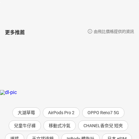
更多推薦
由飛比價格提供的資訊
大湖草莓
AirPods Pro 2
OPPO Reno7 5G
兒童牛仔褲
移動式冷氣
CHANEL香奈兒 短夾
護膝
天文望遠鏡
InBody 體脂計
日本 eSIM