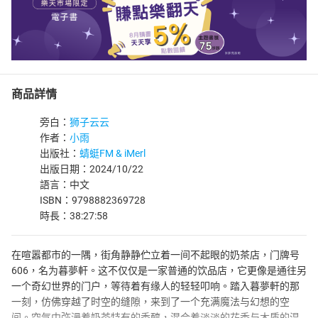
商品詳情
旁白：
狮子云云
作者：
小雨
出版社：
蜻蜓FM & iMerl
出版日期：2024/10/22
語言：中文
ISBN：9798882369728
時長：38:27:58
在喧嚣都市的一隅，街角静静伫立着一间不起眼的奶茶店，门牌号
606，名为暮夢軒。这不仅仅是一家普通的饮品店，它更像是通往另
一个奇幻世界的门户，等待着有缘人的轻轻叩响。踏入暮夢軒的那
一刻，仿佛穿越了时空的缝隙，来到了一个充满魔法与幻想的空
间。空气中弥漫着奶茶特有的香醇，混合着淡淡的花香与木质的温