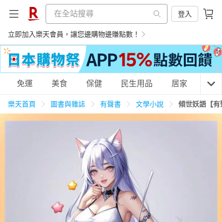
登入
立即加入樂天會員，讓您邊購物邊賺點數！
購物網分類
免運
美食
保健
民生用品
居家
3C
樂天首頁
圖書與雜誌
有聲書
文學小說
傾世妖語【有
天天免運
美食蛋糕
養生保健
民生用品
居家生活
3C家電
運動休閒
親子玩具
女裝
男裝
化妝保養
情趣用品