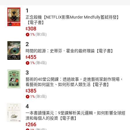
1
正念殺機【NETFLIX影集Murder Mindfully蓄弒待發】
【電子書】
308
$
1
%
(賺
3
點)
2
時間的起源：史蒂芬．霍金的最終理論【電子書】
455
$
1
%
(賺
4
點)
3
藝術的40堂公開課：透過故事，走進藝術家創作現場，
看藝術如何誕生、如何形塑人類生活【電子書】
385
$
1
%
(賺
3
點)
4
一本書讀懂美元：9堂課解析美元邏輯，如何影響全球經
濟和每個人的投資【電子書】
266
$