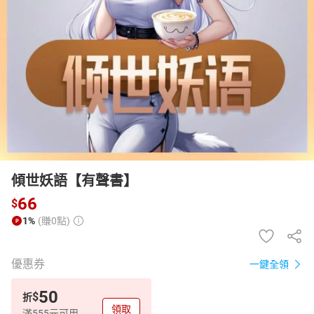
日本購物
電子/紙本書
HOT
傾世妖語【有聲書】
66
$
1%
(賺0點)
優惠券
一鍵全領
50
$
折
領取
滿555元可用