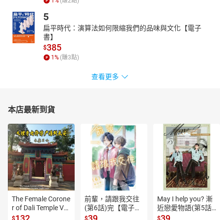
1
%
(賺
2
點)
5
扁平時代：演算法如何限縮我們的品味與文化【電子
書】
385
$
1
%
(賺
3
點)
查看更多
本店最新到貨
The Female Corone
前輩，請跟我交往
May I help you? 漸
r of Dali Temple Vo
(第6話)完【電子
近戀愛物語(第5話)
l.6【有聲書】
書】
【電子書】
132
39
39
$
$
$