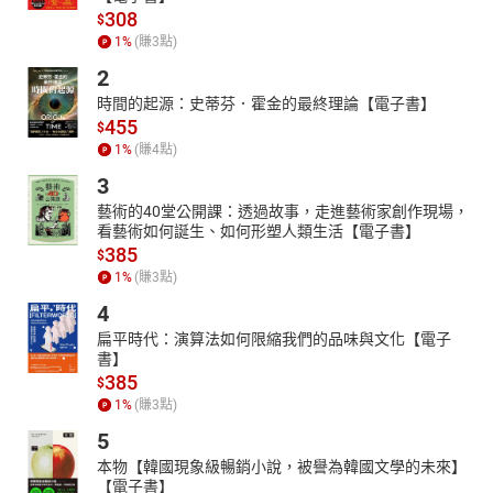
308
$
1
%
(賺
3
點)
2
時間的起源：史蒂芬．霍金的最終理論【電子書】
455
$
1
%
(賺
4
點)
3
藝術的40堂公開課：透過故事，走進藝術家創作現場，
看藝術如何誕生、如何形塑人類生活【電子書】
385
$
1
%
(賺
3
點)
4
扁平時代：演算法如何限縮我們的品味與文化【電子
書】
385
$
1
%
(賺
3
點)
5
本物【韓國現象級暢銷小說，被譽為韓國文學的未來】
【電子書】