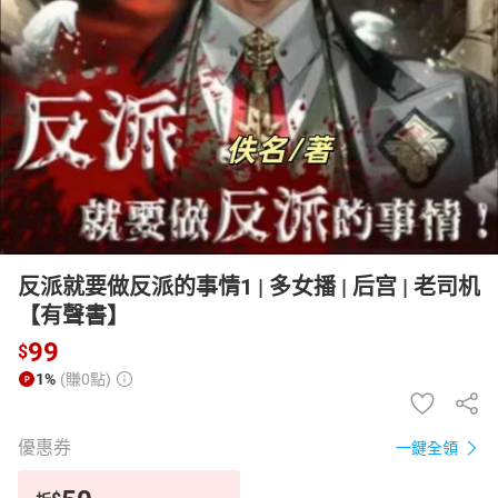
日本購物
電子/紙本書
HOT
反派就要做反派的事情1 | 多女播 | 后宫 | 老司机
【有聲書】
99
$
1%
(賺0點)
優惠券
一鍵全領