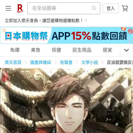
登入
立即加入樂天會員，讓您邊購物邊賺點數！
購物網分類
免運
美食
保健
民生用品
居家
3C
樂天首頁
圖書與雜誌
有聲書
文學小說
反派就要做反派的
天天免運
美食蛋糕
養生保健
民生用品
居家生活
3C家電
運動休閒
親子玩具
女裝
男裝
化妝保養
情趣用品