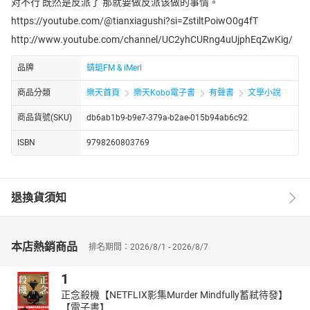
对不行 既然是反派了 那就要做反派该做的事情。
https://youtube.com/@tianxiagushi?si=ZstiltPoiwO0g4fT
http://www.youtube.com/channel/UC2yhCURng4uUjphEqZwKig/
品牌
蜻蜓FM & iMerl
商品分類
樂天首頁
樂天Kobo電子書
有聲書
文學小說
商品貨號(SKU)
db6ab1b9-b9e7-379a-b2ae-015b94ab6c92
ISBN
9798260803769
退換貨須知
本店熱銷商品
排名期間：2026/8/1 - 2026/8/7
1
正念殺機【NETFLIX影集Murder Mindfully蓄弒待發】
【電子書】