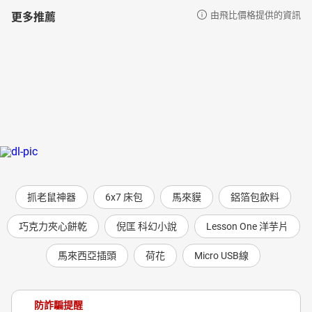
更多推薦
由飛比價格提供的資訊
抓老鼠神器
6x7 床包
馬來貘
鋁箔包飲料
巧克力夾心餅乾
倪匡 科幻小說
Lesson One 洋芋片
馬來西亞插頭
荷花
Micro USB線
防詐騙提醒