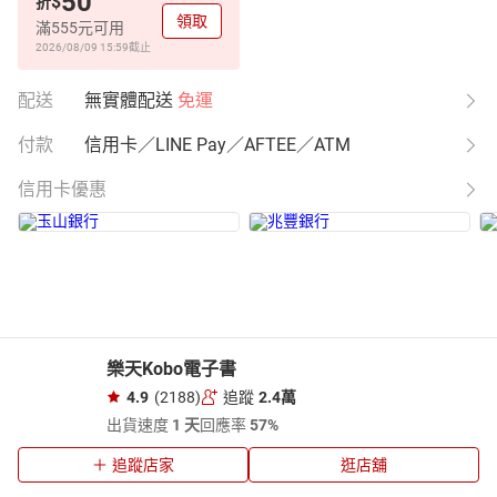
50
$
折
領取
滿555元可用
2026/08/09 15:59
截止
配送
無實體配送
免運
付款
信用卡／LINE Pay／AFTEE／ATM
信用卡優惠
樂天Kobo電子書
4.9
(2188)
追蹤
2.4萬
出貨速度
1 天
回應率
57%
追蹤店家
逛店舖