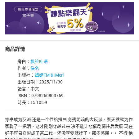
商品詳情
旁白：
枫笙叶语
作者：
佚名
出版社：
蜻蜓FM & iMerl
出版日期：2025/11/30
語言：中文
ISBN：9798260803769
時長：15:10:59
穿书成为反派 还是一个性格扭曲 身残阴暗的大反派，秦天默默为作
家鞠了一把泪，这才刚刚穿越过来 决不能让悲催剧情往后发展 现在
好不容易穿越成了富二代，还没享受就挂了，那多憋屈。。 不行 绝