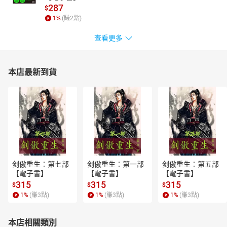
287
$
1
%
(賺
2
點)
查看更多
本店最新到貨
剑傲重生：第七部
剑傲重生：第一部
剑傲重生：第五部
【電子書】
【電子書】
【電子書】
315
315
315
$
$
$
1
%
(賺
3
點)
1
%
(賺
3
點)
1
%
(賺
3
點)
本店相關類別