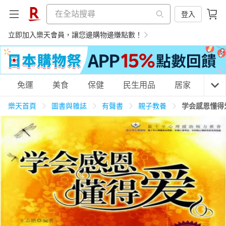
登入
立即加入樂天會員，讓您邊購物邊賺點數！
購物網分類
免運
美食
保健
民生用品
居家
3C
樂天首頁
圖書與雜誌
有聲書
親子教養
学会感恩懂得
天天免運
美食蛋糕
養生保健
民生用品
居家生活
3C家電
運動休閒
親子玩具
女裝
男裝
化妝保養
情趣用品