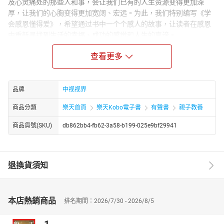
及心灵痛处的那些人和事，会让我们已有的人生资源变得更加深
厚，让我们的心胸变得更加宽阔、宏远。为此，我们特别编写《学
会感恩懂得爱》，希望通过书中一个个感人的故事，让读者在感恩
中重新寻找到生活的幸福、成功的感觉和人生的真谛。
主播简介：
查看更多
依可英子，婉转而优雅，代表作《女人的修养与智慧》《学会感恩
懂得爱》
品牌
中视视界
商品分類
樂天首頁
樂天Kobo電子書
有聲書
親子教養
商品貨號(SKU)
db862bb4-fb62-3a58-b199-025e9bf29941
退換貨須知
本店熱銷商品
排名期間：2026/7/30 - 2026/8/5