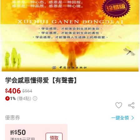
日本購物
電子/紙本書
HOT
学会感恩懂得爱【有聲書】
406
$
$
564
1%
(賺4點)
優惠券
一鍵全領
50
$
折
領取
滿555元可用