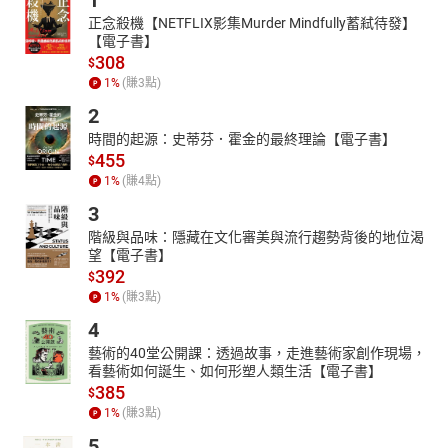
1
正念殺機【NETFLIX影集Murder Mindfully蓄弒待發】
【電子書】
308
$
1
%
(賺
3
點)
2
時間的起源：史蒂芬．霍金的最終理論【電子書】
455
$
1
%
(賺
4
點)
3
階級與品味：隱藏在文化審美與流行趨勢背後的地位渴
望【電子書】
392
$
1
%
(賺
3
點)
4
藝術的40堂公開課：透過故事，走進藝術家創作現場，
看藝術如何誕生、如何形塑人類生活【電子書】
385
$
1
%
(賺
3
點)
5