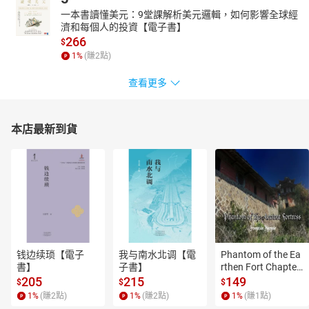
一本書讀懂美元：9堂課解析美元邏輯，如何影響全球經
濟和每個人的投資【電子書】
266
$
1
%
(賺
2
點)
查看更多
本店最新到貨
钱边续琐【電子
我与南水北调【電
Phantom of the Ea
書】
子書】
rthen Fort Chapter
 4【有聲書】
205
215
149
$
$
$
1
%
(賺
2
點)
1
%
(賺
2
點)
1
%
(賺
1
點)