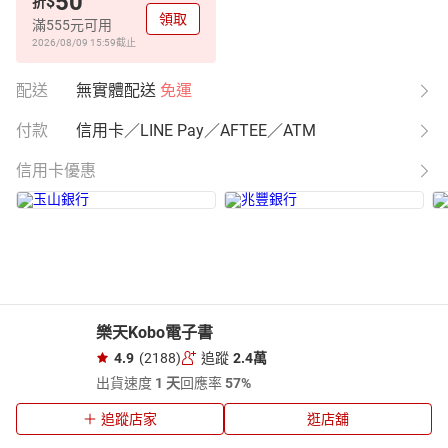
50
$
折
領取
滿555元可用
2026/08/09 15:59
截止
配送
無實體配送
免運
付款
信用卡／LINE Pay／AFTEE／ATM
信用卡優惠
樂天Kobo電子書
4.9
(2188)
追蹤
2.4萬
出貨速度
1 天
回應率
57%
追蹤店家
逛店舖