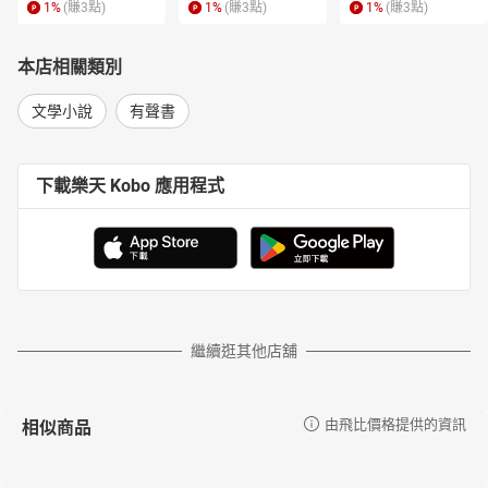
1
%
(賺
3
點)
1
%
(賺
3
點)
1
%
(賺
3
點)
本店相關類別
文學小說
有聲書
下載樂天 Kobo 應用程式
繼續逛其他店舖
相似商品
由飛比價格提供的資訊