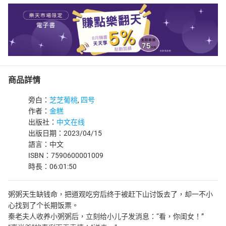
商品詳情
旁白：
芝芝葡桃
,
四号
作者：
金糕
出版社：
中文在线
出版日期：2023/04/15
語言：中文
ISBN：7590600001009
時長：06:01:50
粥粥天生缺钱命，把道观吃穷后终于被赶下山讨饭去了，却一不小
心找到了个长期饭票。
秦老夫人收养小粥粥后，立刻给小儿子发消息：“看，你闺女！”