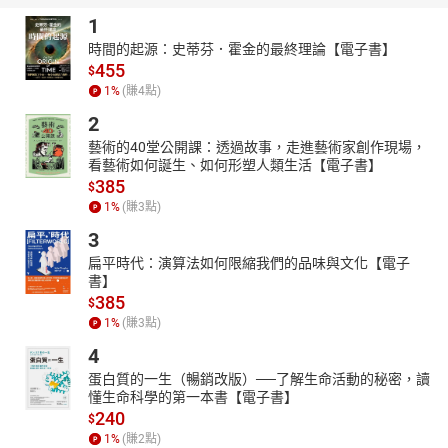
1
時間的起源：史蒂芬．霍金的最終理論【電子書】
455
$
1
%
(賺
4
點)
2
藝術的40堂公開課：透過故事，走進藝術家創作現場，
看藝術如何誕生、如何形塑人類生活【電子書】
385
$
1
%
(賺
3
點)
3
扁平時代：演算法如何限縮我們的品味與文化【電子
書】
385
$
1
%
(賺
3
點)
4
蛋白質的一生（暢銷改版）──了解生命活動的秘密，讀
懂生命科學的第一本書【電子書】
240
$
1
%
(賺
2
點)