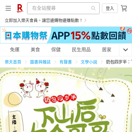
登入
立即加入樂天會員，讓您邊購物邊賺點數！
購物網分類
免運
美食
保健
民生用品
居家
3C
樂天首頁
圖書與雜誌
有聲書
文學小說
奶包四岁半：
天天免運
美食蛋糕
養生保健
民生用品
居家生活
3C家電
運動休閒
親子玩具
女裝
男裝
化妝保養
情趣用品