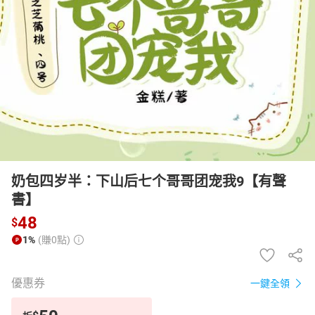
日本購物
電子/紙本書
HOT
奶包四岁半：下山后七个哥哥团宠我9【有聲
書】
48
$
1%
(賺0點)
優惠券
一鍵全領