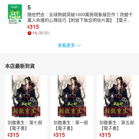
5
隨他們去：全球熱銷突破1000萬冊現象級巨作！改變千
萬人命運的心理技巧【附放下執念明信片圖】【電子
書】
315
$
1
%
(賺
3
點)
查看更多
本店最新到貨
剑傲重生：第七部
剑傲重生：第一部
剑傲重生：第五部
【電子書】
【電子書】
【電子書】
315
315
315
$
$
$