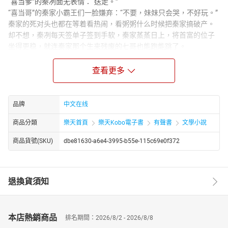
“喜当爹”的秦冽面无表情：“送走。”
“喜当哥”的秦家小霸王们一脸嫌弃：“不要，妹妹只会哭，不好玩。”
秦家的死对头也都在等着看热闹，看粥粥什么时候把秦家搞破产。
却不想，秦冽每天签单子签到手软，秦家蒸蒸日上，将首富的位子
坐得更稳，就连秦家那个生来残废的七哥也能跑能跳了。
宴会上，秦家小霸王把粥粥围成一团，一脸讨好。
“妹妹，好吃的都给你！”
查看更多
“妹妹，今天想听什么故事？哥哥给你讲！”
秦冽径直走过来，把小姑娘抱在怀里，目光冷冷扫过几个侄子，宣
布所有权：“我女儿！”
品牌
中文在线
商品分類
樂天首頁
樂天Kobo電子書
有聲書
文學小說
商品貨號(SKU)
dbe81630-a6e4-3995-b55e-115c69e0f372
退換貨須知
本店熱銷商品
排名期間：2026/8/2 - 2026/8/8