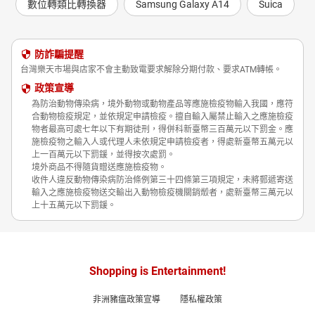
數位轉類比轉換器
Samsung Galaxy A14
Suica
防詐騙提醒
台灣樂天市場與店家不會主動致電要求解除分期付款、要求ATM轉帳。
政策宣導
為防治動物傳染病，境外動物或動物產品等應施檢疫物輸入我國，應符
合動物檢疫規定，並依規定申請檢疫。擅自輸入屬禁止輸入之應施檢疫
物者最高可處七年以下有期徒刑，得併科新臺幣三百萬元以下罰金。應
施檢疫物之輸入人或代理人未依規定申請檢疫者，得處新臺幣五萬元以
上一百萬元以下罰鍰，並得按次處罰。
境外商品不得隨貨贈送應施檢疫物。
收件人違反動物傳染病防治條例第三十四條第三項規定，未將郵遞寄送
輸入之應施檢疫物送交輸出入動物檢疫機關銷燬者，處新臺幣三萬元以
上十五萬元以下罰鍰。
Shopping is Entertainment!
非洲豬瘟政策宣導
隱私權政策