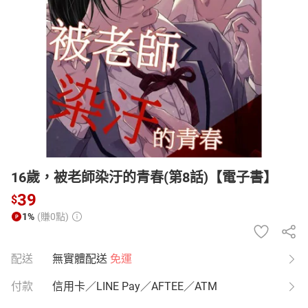
日本購物
電子/紙本書
HOT
16歲，被老師染汙的青春(第8話)【電子書】
39
$
1%
(賺0點)
配送
無實體配送
免運
付款
信用卡／LINE Pay／AFTEE／ATM