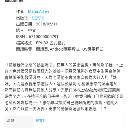
商品詳情
作者：
Mana Aizen
出版社：
悅文社
出版日期：2018/05/11
語言：中文
ISBN：6710000000791
檔案格式：EPUB3-固式格式
閱讀裝置：閱讀器, Android應用程式, iOS應用程式
「這是我們之間的祕密喔？」在無人的美術室裡，老師吻了我…。上
有才色兼備又是校園紅人的姊姊，認真又晚熟的女高中生惠奈偷偷
喜歡著美術教師淺見，因為老師他不會將惠奈視為大紅人的「妹
妹」，而是直視惠奈這個人，是個願意認同,稱讚惠奈的溫柔老師。
然而這份心意無法與他人分享，光是在SNS上偷偷訴說就已讓惠奈
竭盡全力…。在這平凡的日子裡，某天，她竟目睹自己最喜歡的淺見
老師與姊姊接吻──！惠奈難以接受自己親眼所見的事實，號啕大
哭，然而以這一天為界，惠奈的戀情開始劇烈地進展…！？
品牌
悅文社