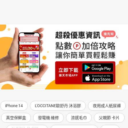
iPhone 14
L'OCCITANE歐舒丹 沐浴膠
夜用成人紙尿褲
真空保鮮盒
發電機 維修
涼感毛巾
父親節 卡片