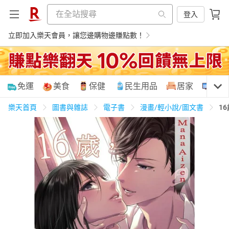
登入
立即加入樂天會員，讓您邊購物邊賺點數！
購物網分類
免運
美食
保健
民生用品
居家
3C
樂天首頁
圖書與雜誌
電子書
漫畫/輕小說/圖文書
1
天天免運
美食蛋糕
養生保健
民生用品
居家生活
3C家電
運動休閒
親子玩具
女裝
男裝
化妝保養
情趣用品