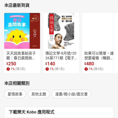
本店最新到貨
天天說故事給孩子
傳記文學-8月號/20
如果可以簡單，誰
聽：春日晨間故事
26第771期【電子
想要複雜（暢銷經
【有聲書】
書】
典新編版）【電子
250
140
480
$
$
$
書】
1
%
(賺
2
點)
1
%
(賺
1
點)
1
%
(賺
4
點)
本店相關類別
愛情故事
其他主題
漫畫/輕小說/圖文書
下載樂天 Kobo 應用程式