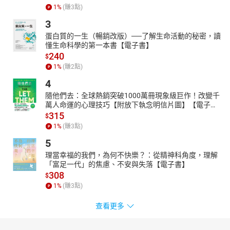
1
%
(賺
3
點)
3
蛋白質的一生（暢銷改版）──了解生命活動的秘密，讀
懂生命科學的第一本書【電子書】
240
$
1
%
(賺
2
點)
4
隨他們去：全球熱銷突破1000萬冊現象級巨作！改變千
萬人命運的心理技巧【附放下執念明信片圖】【電子
書】
315
$
1
%
(賺
3
點)
5
理當幸福的我們，為何不快樂？：從精神科角度，理解
「富足一代」的焦慮、不安與失落【電子書】
308
$
1
%
(賺
3
點)
查看更多