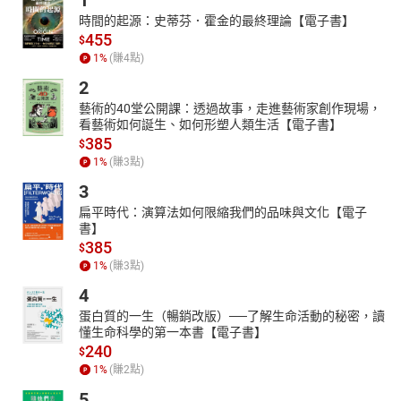
1
時間的起源：史蒂芬．霍金的最終理論【電子書】
455
$
1
%
(賺
4
點)
2
藝術的40堂公開課：透過故事，走進藝術家創作現場，
看藝術如何誕生、如何形塑人類生活【電子書】
385
$
1
%
(賺
3
點)
3
扁平時代：演算法如何限縮我們的品味與文化【電子
書】
385
$
1
%
(賺
3
點)
4
蛋白質的一生（暢銷改版）──了解生命活動的秘密，讀
懂生命科學的第一本書【電子書】
240
$
1
%
(賺
2
點)
5