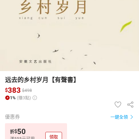
日本購物
電子/紙本書
HOT
远去的乡村岁月【有聲書】
383
$
$
498
1%
(賺3點)
優惠券
一鍵全領
50
$
折
領取
滿555元可用