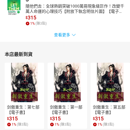
隨他們去：全球熱銷突破1000萬冊現象級巨作！改變千
萬人命運的心理技巧【附放下執念明信片圖】【電子
書】
315
$
1
%
(賺
3
點)
查看更多
本店最新到貨
剑傲重生：第七部
剑傲重生：第一部
剑傲重生：第五部
【電子書】
【電子書】
【電子書】
315
315
315
$
$
$
1
%
(賺
3
點)
1
%
(賺
3
點)
1
%
(賺
3
點)