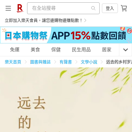
登入
立即加入樂天會員，讓您邊購物邊賺點數！
購物網分類
免運
美食
保健
民生用品
居家
3C
樂天首頁
圖書與雜誌
有聲書
文學小說
远去的乡村岁
天天免運
美食蛋糕
養生保健
民生用品
居家生活
3C家電
運動休閒
親子玩具
女裝
男裝
化妝保養
情趣用品