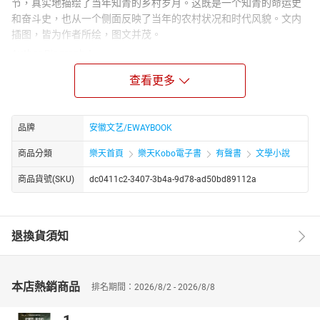
节，真实地描绘了当年知青的乡村岁月。这既是一个知青的命运史
和奋斗史，也从一个侧面反映了当年的农村状况和时代风貌。文内
插图，皆为作者所绘，图文并茂。
Author Biograph：
张东明 1956 年生于上海。1972 年初中毕业后到安徽庐江农村插
查看更多
队，历经六年，期间当过农民、民办教师，还担任过大队支书和公
社干部。1978 年考入安徽大学中文系，毕业后到安徽省委宣传部工
作。2006 年调至安徽省社会科学院，曾任纪检组长、副院长。他长
品牌
安徽文艺/EWAYBOOK
期从事机关文字工作，主编《今日安徽》杂志。
商品分類
樂天首頁
樂天Kobo電子書
有聲書
文學小說
商品貨號(SKU)
dc0411c2-3407-3b4a-9d78-ad50bd89112a
退換貨須知
本店熱銷商品
排名期間：2026/8/2 - 2026/8/8