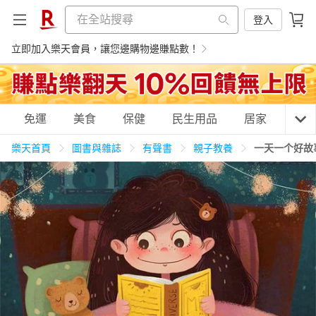
登入
立即加入樂天會員，讓您邊購物邊賺點數！
購物網分類
免運
美食
保健
民生用品
居家
3C
樂天首頁
圖書與雜誌
有聲書
親子教養
一天一个好故
天天免運
美食蛋糕
養生保健
民生用品
居家生活
3C家電
運動休閒
親子玩具
女裝
男裝
化妝保養
情趣用品