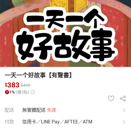
日本購物
電子/紙本書
HOT
一天一个好故事【有聲書】
383
$
$
498
1%
(賺3點)
配送
無實體配送
免運
付款
信用卡／LINE Pay／AFTEE／ATM