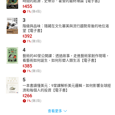
時間的起源：史蒂芬．霍金的最終理論【電子書】
455
$
1
%
(賺
4
點)
3
階級與品味：隱藏在文化審美與流行趨勢背後的地位渴
望【電子書】
392
$
1
%
(賺
3
點)
4
藝術的40堂公開課：透過故事，走進藝術家創作現場，
看藝術如何誕生、如何形塑人類生活【電子書】
385
$
1
%
(賺
3
點)
5
一本書讀懂美元：9堂課解析美元邏輯，如何影響全球經
濟和每個人的投資【電子書】
266
$
1
%
(賺
2
點)
查看更多