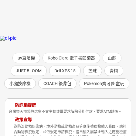
uv直噴機
Kobo Clara 電子書閱讀器
山蘇
JUST BLOOM
Dell XPS 15
籃球
青梅
小腿按摩機
COACH 後背包
Pokemon寶可夢 盒玩
防詐騙提醒
台灣樂天市場與店家不會主動致電要求解除分期付款、要求ATM轉帳。
政策宣導
為防治動物傳染病，境外動物或動物產品等應施檢疫物輸入我國，應符
合動物檢疫規定，並依規定申請檢疫。擅自輸入屬禁止輸入之應施檢疫