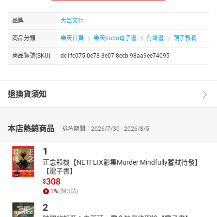
创作理念是 “好故事是儿童成长的精神养分，能潜移默化地塑造品
格”。
品牌
大吕文化
商品分類
樂天首頁
樂天Kobo電子書
有聲書
親子教養
商品貨號(SKU)
dc1fc075-0e78-3e07-8ecb-98aa9ee74095
退換貨須知
本店熱銷商品
排名期間：2026/7/30 - 2026/8/5
1
正念殺機【NETFLIX影集Murder Mindfully蓄弒待發】
【電子書】
308
$
1
%
(賺
3
點)
2