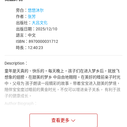
旁白：
悠悠沐尔
作者：
张芳
出版社：
大吕文化
出版日期：2025/12/10
語言：中文
ISBN：8970000031712
時長：12:40:23
Description：
童年是天真的、快乐的。每天晚上，孩子们在进入梦乡后，就放飞
想象的翅膀，在甜美的梦乡 中自由地翱翔。在美好的睡前亲子时光
中，父母为 孩子朗读一段精彩的故事，带着宝宝进入甜美的梦境，
陪伴宝宝度过睡前的黄金时光，不仅可以增进亲子关系， 有利于孩
子的健康成长。
Author Biograph：
张芳是儿童文学创作者、亲子阅读推广人，拥有十年小学教育经
验，核心创作方向为 “儿童成长故事”“亲子共读内容”，擅长以温暖的
查看更多
故事传递正向价值观，同时兼顾儿童的认知特点与阅读兴趣。她的