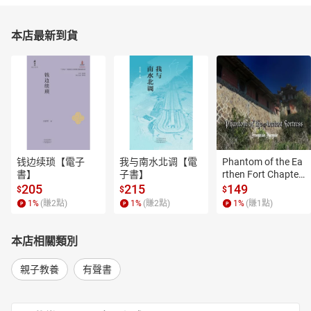
本店最新到貨
钱边续琐【電子
我与南水北调【電
Phantom of the Ea
書】
子書】
rthen Fort Chapter
 4【有聲書】
205
215
149
$
$
$
1
%
(賺
2
點)
1
%
(賺
2
點)
1
%
(賺
1
點)
本店相關類別
親子教養
有聲書