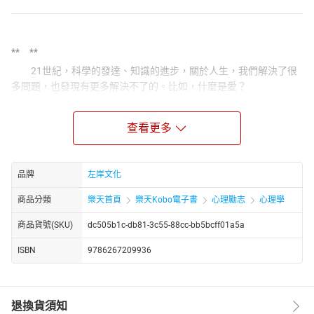
** **
21世紀，科學的發達、知識的進步，關於人生，我們解決了很
多問題，也發現有更多解決不了的。比如，什麼是愛？
我們為什麼會愛一個人？愛作為一種欲望，是無私的、還是自
私的？愛有義務嗎？關於愛情，科學告訴我們什麼？有了愛，痛往
查看更多
往隨之而來。所以，痛一種身體的感受、是情緒，是文化建構，還
是一種可能的同理？
憂鬱，可能是21世紀最嚴重（而且沒有疫苗）的疫情，但憂鬱
品牌
左岸文化
真的存在嗎？許多人的憂鬱來自焦慮，焦慮是人類基本情緒之一，
商品分類
樂天首頁
樂天Kobo電子書
心理勵志
心理學
也是人之所以為人相當核心的一部分。什麼樣的焦慮才能稱之為一
種病？所以，你用藥嗎？
商品貨號(SKU)
dc505b1c-db81-3c55-88cc-bb5bcff01a5a
藥、毒，其實難分。20世紀藥物研究及治療層面取得重大進
展，改變了所有人的生活，但我們似乎仍然「相信」些什麼，比如
ISBN
9786267209936
迷信（還是信仰？）。
21世紀，我們面對的難題是「心理」的，還是「生理」的？更
多時候，是每一個人對同一個名詞的不同定義、不同感受，以及不
退換貨須知