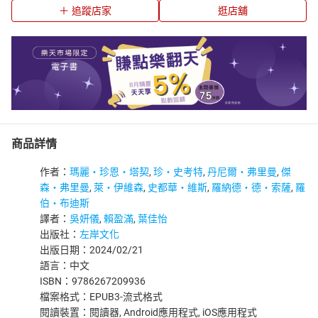
追蹤店家
逛店舖
商品詳情
作者：
瑪麗‧珍恩‧塔契
,
珍‧史考特
,
丹尼爾‧弗里曼
,
傑
森‧弗里曼
,
萊‧伊維森
,
史都華‧維斯
,
羅納德‧德‧索薩
,
羅
伯‧布迪斯
譯者：
吳妍儀
,
賴盈滿
,
葉佳怡
出版社：
左岸文化
出版日期：2024/02/21
語言：中文
ISBN：9786267209936
檔案格式：EPUB3-流式格式
閱讀裝置：閱讀器, Android應用程式, iOS應用程式