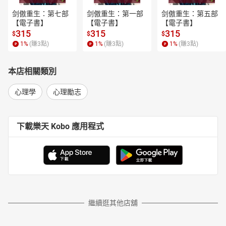
21世紀，我們更懂愛了嗎？
剑傲重生：第七部
剑傲重生：第一部
剑傲重生：第五部
** 《痛》**
【電子書】
【電子書】
【電子書】
什麼是「痛」？我們很常假定所有人都知道這個問題的答案。
315
315
315
$
$
$
疼痛的存在直覺上似乎能被隱約理解，但實際上（尤其是對醫學
1
%
(賺
3
點)
1
%
(賺
3
點)
1
%
(賺
3
點)
界），痛是個神祕又令人挫敗的謎團。
沒有人可以不證自明地化約痛的本質，因為痛總有其所處脈
本店相關類別
絡。
21世紀，我們不只該從生理學角度認識疼痛，也該思考我們是
心理學
心理勵志
如何理解疼痛、理解他人的疼痛，以至於思考我們看待疼痛、苦
難、悲慟和哀痛的方式。
** 【套書專屬‧導讀別冊】**
下載樂天 Kobo 應用程式
趙恩潔，〈沒關係，就算妳忘了怎麼正常呼吸──論21世紀人類
的六大煩惱〉
「當我們試著想像憂鬱是一種疼痛、迷信是一種感覺被愛的社
會支持，而藥物反映了我們潛在的焦慮，我們才有可能在高度原子
化的社會結構中了解21世紀六大煩惱的社會根源，建構適合每一個
繼續逛其他店舖
社群與每一個人的療癒文化。」
專文導讀