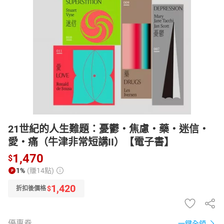
日本購物
電子/紙本書
HOT
21世紀的人生難題：憂鬱‧焦慮‧藥‧迷信‧
愛‧痛（牛津非常短講II）【電子書】
1,470
$
1%
(賺14點)
1,420
$
折扣後價格
優惠券
一鍵全領