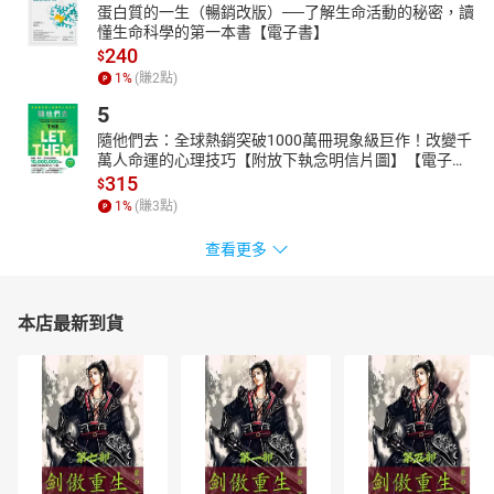
只做有限度管制。
蛋白質的一生（暢銷改版）──了解生命活動的秘密，讀
懂生命科學的第一本書【電子書】
21世紀，我們該如何用「藥」？
240
$
** 《迷信》**
1
%
(賺
2
點)
你會避開13樓的飯店房間、擔心打破鏡子會招厄運、認為黑貓
5
不祥？還是隨身攜帶幸運小物、或是在人生重要事件前會有個人專
隨他們去：全球熱銷突破1000萬冊現象級巨作！改變千
屬的好運儀式？
萬人命運的心理技巧【附放下執念明信片圖】【電子
迷信的發展經歷許多轉折，但從文明之初延續至今，背後始終
書】
315
$
有個一致的脈絡。過去人之所以迷信的理由，大部分在今日依然可
1
%
(賺
3
點)
見。人類對迷信如此著迷，部分原因在於迷信難以理解，以及伴隨
查看更多
著迷信的矛盾。
21世紀，我們「相信」什麼？
** 《愛》**
本店最新到貨
我們會為了什麼「愛上」一個人？愛是無私的、還是自私的？
愛有義務嗎？我們可以用科學討論愛嗎？
本書從哲學家的觀點書寫。哲學熱愛處理謎團，而「愛」提供
了各種雜亂無章的謎團。書中將會討論愛的基本哲學問題、分辨不
同類型的愛、檢視各種愛情意識形態，也會加入（或許）試圖透徹
解析愛情的科學。