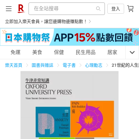
登入
立即加入樂天會員，讓您邊購物邊賺點數！
購物網分類
免運
美食
保健
民生用品
居家
3C
樂天首頁
圖書與雜誌
電子書
心理勵志
21世紀的人
天天免運
美食蛋糕
養生保健
民生用品
居家生活
3C家電
運動休閒
親子玩具
女裝
男裝
化妝保養
情趣用品