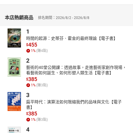
同的接受方式。21世紀的人生難題是一串曖昧難分的關鍵字；或
許，解方也是。
** 《憂鬱》**
本店熱銷商品
排名期間：2026/8/2 - 2026/8/8
憂鬱，可能是21世紀最嚴重（而且沒有疫苗）的疫情，但憂鬱
真的存在嗎？本書討論憂鬱症的概念演變及其治療，檢視某些爭
1
議，並提出未來的研究方向。
時間的起源：史蒂芬．霍金的最終理論【電子書】
455
這不是一份患者指南，這是一本對一個既複雜又有挑戰性的論
$
題進行非常（非常）簡短介紹兼選擇性評論的書。
1
%
(賺
4
點)
** 《焦慮》**
2
就像快樂、悲傷或憤怒一樣，焦慮是一種基本情緒，是人之所
藝術的40堂公開課：透過故事，走進藝術家創作現場，
看藝術如何誕生、如何形塑人類生活【電子書】
以為人相當核心的一部分。如果要你回想上次覺得焦慮的時刻，毫
385
無疑問，不必回溯到太久以前。不過形式較嚴重的焦慮，也是最常
$
1
%
(賺
3
點)
見的心理疾病類型，世界各地有數百萬人隨時都會受到影響。
3
21世紀，什麼樣的焦慮才能稱之為病？
扁平時代：演算法如何限縮我們的品味與文化【電子
** 《藥》**
書】
過去兩百年來，我們社會對藥物的態度有過幾次巨大轉變：鴉
385
$
片和古柯鹼從好東西變成壞東西，尼古丁也是如此。大麻雖然違
1
%
(賺
3
點)
法，每年有數十萬人因此被捕入獄，卻也有許多政府開始認為，大
4
麻並不比酒精或菸危險。有些國家已經將大麻合法化，像菸酒一樣