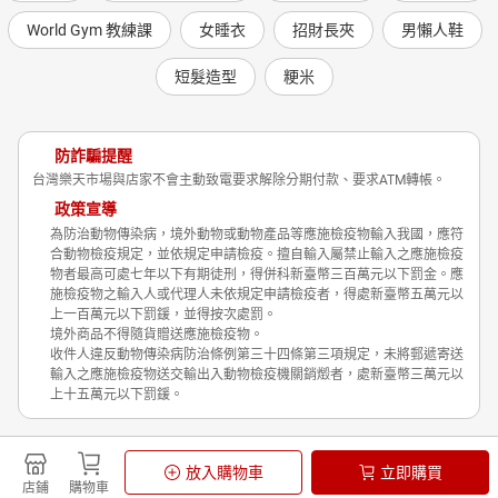
World Gym 教練課
女睡衣
招財長夾
男懶人鞋
短髮造型
粳米
防詐騙提醒
台灣樂天市場與店家不會主動致電要求解除分期付款、要求ATM轉帳。
政策宣導
為防治動物傳染病，境外動物或動物產品等應施檢疫物輸入我國，應符
合動物檢疫規定，並依規定申請檢疫。擅自輸入屬禁止輸入之應施檢疫
物者最高可處七年以下有期徒刑，得併科新臺幣三百萬元以下罰金。應
施檢疫物之輸入人或代理人未依規定申請檢疫者，得處新臺幣五萬元以
上一百萬元以下罰鍰，並得按次處罰。
境外商品不得隨貨贈送應施檢疫物。
收件人違反動物傳染病防治條例第三十四條第三項規定，未將郵遞寄送
輸入之應施檢疫物送交輸出入動物檢疫機關銷燬者，處新臺幣三萬元以
上十五萬元以下罰鍰。
Shopping is Entertainment!
放入購物車
立即購買
非洲豬瘟政策宣導
隱私權政策
店鋪
購物車
© Rakuten Group, Inc.