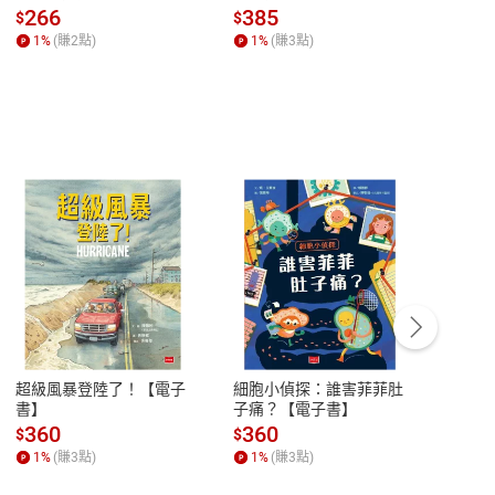
全球經濟和每個人的投資
子書】
來】
266
385
28
書的策劃和創作。
$
$
$
【電子書】
1
%
(賺
2
點)
1
%
(賺
3
點)
1
%
世華銀行等知名企業廣告獻聲。近年多方涉獵其他配音領
遊戲《最後一戰：無限》，亦在電影《銀魂 THE
教的40堂公開課》等書。
客服資訊
豫期
服務時間：週一到週五 10:00-12:00、
易解
13:00-17:00 (國定假日及例假日休息)
超級風暴登陸了！【電子
細胞小偵探：誰害菲菲肚
Mine
品性
客服電話：0080-1857077
書】
子痛？【電子書】
險1
子書
請參
客服信箱：
聯絡店家
360
360
28
$
$
$
1
%
(賺
3
點)
1
%
(賺
3
點)
1
%