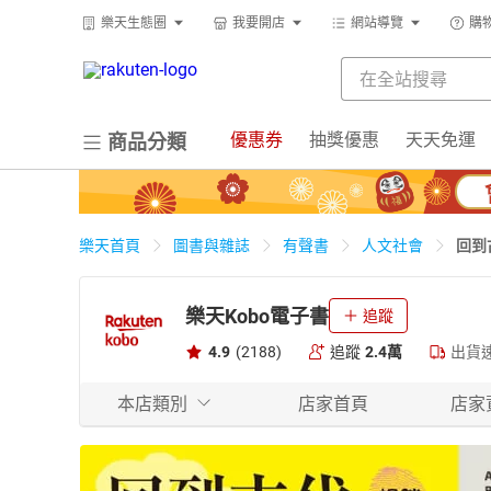
樂天生態圈
我要開店
網站導覽
購
優惠券
抽獎優惠
天天免運
商品分類
回到
樂天首頁
圖書與雜誌
有聲書
人文社會
樂天Kobo電子書
追蹤
4.9
(2188)
追蹤
2.4萬
出貨
本店類別
店家首頁
店家