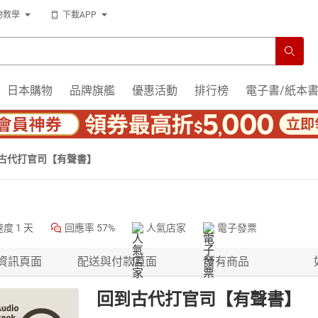
物教學
下載APP
日本購物
品牌旗艦
優惠活動
排行榜
電子書/紙本
古代打官司【有聲書】
速度
1 天
回應率
57%
人氣店家
電子發票
資訊頁面
配送與付款頁面
所有商品
回到古代打官司【有聲書】