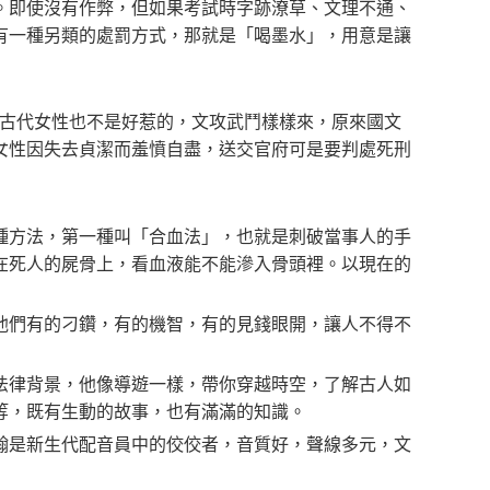
。即使沒有作弊，但如果考試時字跡潦草、文理不通、
有一種另類的處罰方式，那就是「喝墨水」，用意是讓
擾；古代女性也不是好惹的，文攻武鬥樣樣來，原來國文
女性因失去貞潔而羞憤自盡，送交官府可是要判處死刑
種方法，第一種叫「合血法」，也就是刺破當事人的手
在死人的屍骨上，看血液能不能滲入骨頭裡。以現在的
他們有的刁鑽，有的機智，有的見錢眼開，讓人不得不
法律背景，他像導遊一樣，帶你穿越時空，了解古人如
等，既有生動的故事，也有滿滿的知識。
翰是新生代配音員中的佼佼者，音質好，聲線多元，文