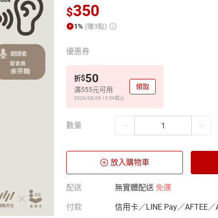
350
$
1%
(賺3點)
優惠券
50
$
折
領取
滿555元可用
2026/08/09 15:59
截止
數量
放入購物車
配送
無實體配送
免運
付款
信用卡／LINE Pay／AFTEE／