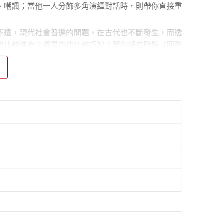
、嘲諷；當他一人分飾多角演繹對話時，則帶你直接重
不遠，現代社會普遍的問題，在古代也不斷發生，而透
代比較進步？還是古代比較巧妙？等你親自聆聽《回到
、轉載。版權所有，盜錄必究。