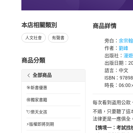
本店相關類別
商品詳情
人文社會
有聲書
旁白：
余宗翰
作者：
劉峰
出版社：
漫遊
商品分類
出版日期：200
語言：中文
全部商品
ISBN：97898
時長：06:00:
🎯新書優惠
🉐獨家書籍
每次看到盗用公款
不過，只要聽了這
💘樂天女孩
法律更是一應俱全
⚡版權即將到期
【情境一：考試找