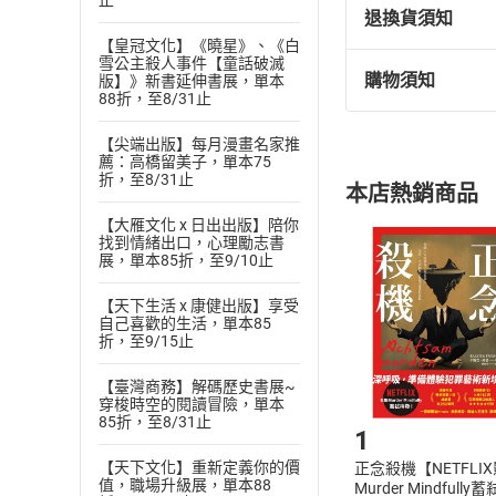
止
第九章：從喝墨水
退換貨須知
第十章：從官辦妓
【皇冠文化】《曉星》、《白
雪公主殺人事件【童話破滅
第十一章：後果很
購物須知
版】》新書延伸書展，單本
退換貨規定：
第十二章：滴血認
88折，至8/31止
(
一
)
依
消費
第十三章：促進人
【尖端出版】每月漫畫名家推
內容或一經提
第十四章：少林也
薦：高橋留美子，單本75
購書須知
定。
第十五章：求四鄰
折，至8/31止
本店熱銷商品
(
二
)
消費者
第十六章：應急的
【大雁文化 x 日出出版】陪你
且已下載
/
存
第十七章：抓衛生
挑選
商
找到情緒出口，心理勵志書
第十八章：「火門
退貨方式：您
展，單本85折，至9/10止
Choose
第十九章：「食不
貨」，本店鋪
【天下生活 x 康健出版】享受
第二十章：砍手砍
請注意，樂天
自己喜歡的生活，單本85
購書後，
第二十一章：鰥寡
折，至9/15止
第二十二章：伯樂
【臺灣商務】解碼歷史書展~
第二十三章：廣告
Step1
穿梭時空的閱讀冒險，單本
85折，至8/31止
作者簡介
1
劉峰
【天下文化】重新定義你的價
正念殺機【NETFLI
出版人，副編審，
值，職場升級展，單本88
Murder Mindfully