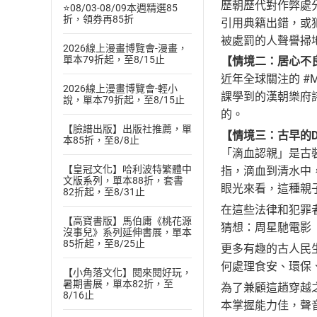
歷朝歷代對作弊處
⭐08/03-08/09本週精選85
折，領券再85折
引用典籍出錯，或
被處罰的人聲譽掃
2026線上漫畫博覽會-漫畫，
單本79折起，至8/15止
【情境二：居心不
近年全球關注的 #
2026線上漫畫博覽會-輕小
課學到的漢朝樂府
說，單本79折起，至8/15止
的。
【臉譜出版】出版社推薦，單
【情境三：古早的D
本85折，至8/8止
「滴血認親」是古
【皇冠文化】哈利波特繁體中
指，滴血到清水中
文版系列，單本88折，套書
眼光來看，這種親
82折起，至8/31止
在這些法律和犯罪
【高寶書版】馬伯庸《桃花源
猜想：周星馳電影
沒事兒》系列延伸書展，單本
85折起，至8/25止
更多有趣的古人民
何處理食安、環保
【小角落文化】閱來閱好玩，
暑期書展，單本82折，至
為了兼顧這趟穿越
8/16止
本掌握能力佳，聲