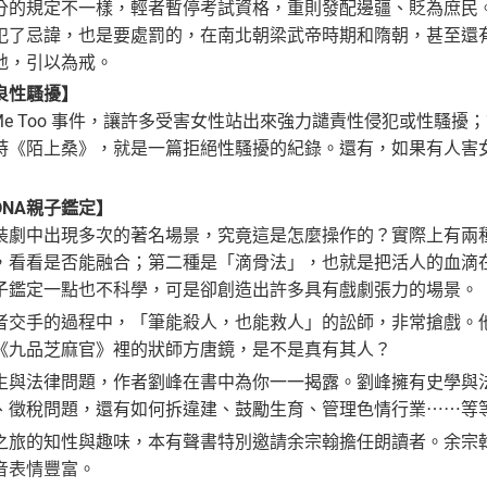
分的規定不一樣，輕者暫停考試資格，重則發配邊疆、貶為庶民
犯了忌諱，也是要處罰的，在南北朝梁武帝時期和隋朝，甚至還
地，引以為戒。
良性騷擾】
Me Too 事件，讓許多受害女性站出來強力譴責性侵犯或性騷
詩《陌上桑》，就是一篇拒絕性騷擾的紀錄。還有，如果有人害
NA親子鑑定】
裝劇中出現多次的著名場景，究竟這是怎麼操作的？實際上有兩
，看看是否能融合；第二種是「滴骨法」，也就是把活人的血滴
子鑑定一點也不科學，可是卻創造出許多具有戲劇張力的場景。
者交手的過程中，「筆能殺人，也能救人」的訟師，非常搶戲。
《九品芝麻官》裡的狀師方唐鏡，是不是真有其人？
生與法律問題，作者劉峰在書中為你一一揭露。劉峰擁有史學與
、徵稅問題，還有如何拆違建、鼓勵生育、管理色情行業⋯⋯等
之旅的知性與趣味，本有聲書特別邀請余宗翰擔任朗讀者。余宗
音表情豐富。