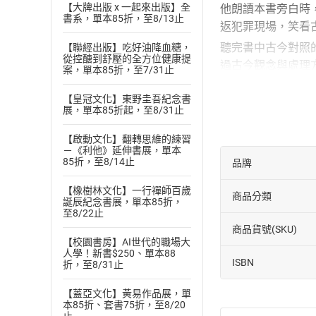
【大牌出版 x 一起來出版】全
他朗讀本書旁白時
書系，單本85折，至8/13止
返犯罪現場，笑看
聽完書中古今對照
【聯經出版】吃好油降血糖，
從控醣到舒壓的全方位健康提
過古今觀念與處理
案，單本85折，至7/31止
古代打官司》見分
【皇冠文化】東野圭吾紀念書
本有聲書由【漫遊者
展，單本85折起，至8/31止
朗讀版本：2022
版權聲明：本書內
【啟動文化】翻轉思維的練習
－《利他》延伸書展，單本
目錄
85折，至8/14止
品牌
第一章：收入高，
【橡樹林文化】一行禪師百歲
商品分類
第二章：筆能殺人
誕辰紀念書展，單本85折，
至8/22止
第三章：官司也風
商品貨號(SKU)
第四章：見義勇為
【校園書房】AI世代的職場大
第五章：擊鼓、攔
人學！新書$250、單本88
ISBN
折，至8/31止
第六章：御史一出
第七章：路標背後
【蓋亞文化】黃易作品展，單
第八章：吃掉廣廈
本85折、套書75折，至8/20