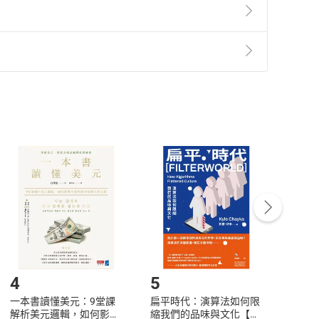
準則
第
2
條第
5
款之規定，「非以有形媒介提供之數位
，不適用消保法第
19
條第
1
項七日內無條件退貨之規
非以有形媒介提供之數位內容，消費者同意若訂購後
付款
方式
完成
訂單
中點選「瀏覽訂單明細」
>
「申請取消訂單
/
退
Payment
Complete
/退貨。
登入帳號，下載書籍後看書
4
5
6
一本書讀懂美元：9堂課
扁平時代：演算法如何限
本物
於歷史與法律之間。代表作有《法律的故事》等書，在
解析美元邏輯，如何影響
縮我們的品味與文化【電
說，