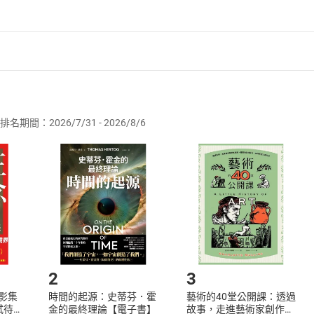
到腰斬——古代如何處罰考場作弊
院到禁娼——古人如何對待色情業
嚴重——古人如何應對性騷擾
親——古代的ＤＮＡ鑒定
者保護法
第
19
條第
1
項後段
暨
通訊交易解除權合理例外情事適用
口增長是主流——古代的計畫生育
供即為完成之線上服務，經消費者事先同意始提供。」 之商品
當釘子戶——古往今來話拆遷
，托仲介——看古人如何買賣房屋
排名期間：2026/7/31 - 2026/8/6
訂購本店鋪之商品即代表知悉本店鋪所銷售之商品為電子書，屬
房產稅——古代如何對房地產徵稅
取電子書，不得請求退貨退款。
、拆違建、管理攤販路霸——古代的市容管理
品
放入
購物車
登入
帳號
」——古代的貨幣戰爭
欲取消訂單或辦理退貨時，請登入樂天市場，並於「我的訂單」
Shopping cart
Login
厭精，膾不厭細」——食品安全三千年
將依您的申請進行審核，待審核通過後將為您辦理退款事宜。
腳打屁股——古人如何搞環保
市場須以整筆訂單為單位進行取消/退貨，恕無法以單支商品取消
如何開始使用？
孤獨皆有所養——古代的社會保障
一顧，其價十倍——古代名人代言廣告
一路走來——古代廣告面面觀
.選擇閱讀載具
Step2.
2
3
X影集
時間的起源：史蒂芬．霍
藝術的40堂公開課：透過
中國法制出版社編輯五部主任。擁有史學和法律雙重背景，遊歷
蓄弒待
金的最終理論【電子書】
故事，走進藝術家創作現