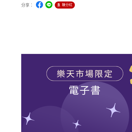
分享：
賺分紅