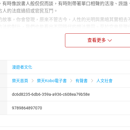
，有時像說書人般侃侃而談，有時則帶著單口相聲的活潑、詼諧
古人的法庭過招或官民互鬥。
的故事，你會發現，原來不管古今，人性的光明與黑暗其實相去
方法的對比，我們也能看出不同時代的想法異同。至於究竟是現
曉！
查看更多
事業群 與 遍路文化】聯合製作
年6月二版一刷
容為漫遊者文化所有，非經書面同意，不得以任何形式任意重製
漫遊者文化
風險大——古代律師不好當
樂天首頁
樂天Kobo電子書
有聲書
人文社會
，亦能活人——訟師也有正能量
流——那些漂亮的訴狀和判詞
dc6d8235-6db6-359a-a936-c608ea79b58e
與見死不救——古代賞罰分明
駕、上書——古人如何越級上告申冤
9789864897070
，地動山搖——古代的巡視地方工作
的故事——古代的檢舉信箱
千萬間─——古代如何治理公款花費