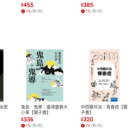
場，看藝術如何誕生、如
455
385
專欄。曾策劃、編輯出版法學學術圖書，現致力於法律和社科圖
$
$
何形塑人類生活【電子
1
%
(賺
4
點)
1
%
(賺
3
點)
書】
以廣告見長，曾為Youtube、Volvo汽車、滿漢大餐、國泰
有聲漫畫《人類改造計畫》、臺灣吧《小黑啤玩台灣》系列影片、
威一角。
有聲書錄製，作品包括《疾病密碼》、《田口護談待客之道》、《宗
hankvoiceover@gmail.com
式
退換貨規範
、LINE PAY、AFTEE
本店是否提供消費者保護法七日猶
之權利，遽消費者保護法及通訊交
治思
鬼島．鬼導：臺灣靈異大
中西醫共治：青春痘【電
除權合理例外情事適用準則，依商
小事【電子書】
子書】
質各有不同規定。詳細退換貨說明
336
320
$
$
照各商品說明。
1
%
(賺
3
點)
1
%
(賺
3
點)
詳細說明