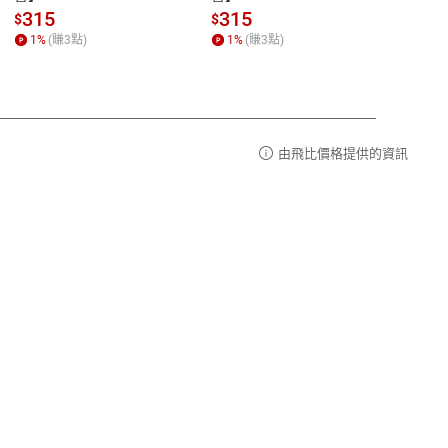
al) Sc
請參
客服信箱：
聯絡店家
315
315
13
$
$
$
r【電
1
%
(賺
3
點)
1
%
(賺
3
點)
1
%
由飛比價格提供的資訊