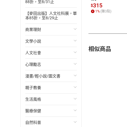
88折，至8/31止
315
$
1
%
(賺
3
點)
【麥田出版】人文社科展，單
本85折，至8/29止
商業理財
文學小說
投資理財
相似商品
人文社會
經濟/趨勢
歐美文學
心理勵志
財務/金融
日本文學
國際關係
漫畫/輕小說/圖文書
管理/領導
韓國文學
政治
心靈成長/情緒
親子教養
職場工作術
華文文學
社會科學
人際關係
輕小說
生活風格
成功法
經典文學
台灣/中國歷史
兩性關係
奇幻/科幻
教育現場
醫療保健
行銷/廣告
成長/家庭生活小說
日/韓歷史
心理學
愛情故事
兒童文學/故事
飲食/食譜
自然科普
傳記
懸疑/推理小說
其他歷史/史學
職場/社會寫實
兒童科普/學習
健身/美顏
健康/養生