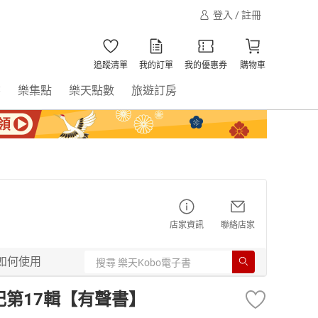
登入 / 註冊
追蹤清單
我的訂單
我的優惠券
購物車
書
樂集點
樂天點數
旅遊訂房
店家資訊
聯絡店家
如何使用
記第17輯【有聲書】