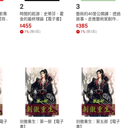
2
3
X影集
時間的起源：史蒂芬．霍
藝術的40堂公開課：透過
蓄弒待
金的最終理論【電子書】
故事，走進藝術家創作現
場，看藝術如何誕生、如
455
385
$
$
何形塑人類生活【電子
1
%
(賺
4
點)
1
%
(賺
3
點)
書】
式
退換貨規範
、LINE PAY、AFTEE
本店是否提供消費者保護法七日猶
之權利，遽消費者保護法及通訊交
電子
剑傲重生：第一部【電子
剑傲重生：第五部【電子
除權合理例外情事適用準則，依商
書】
書】