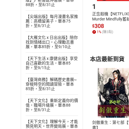
版】》新書延伸書展，單本
88折，至8/31止
1
正念殺機【NETFLI
【尖端出版】每月漫畫名家推
Murder Mindfully
薦：高橋留美子，單本75
發】【電子書】
308
折，至8/31止
$
1
%
(賺
3
點)
【大雁文化 x 日出出版】陪你
找到情緒出口，心理勵志書
展，單本85折，至9/10止
本店最新到貨
【天下生活 x 康健出版】享受
自己喜歡的生活，單本85
折，至9/15止
【臺灣商務】解碼歷史書展~
穿梭時空的閱讀冒險，單本
85折，至8/31止
付款方
【天下文化】重新定義你的價
值，職場升級展，單本88
折，至8/31止
ATM轉帳、信用卡
【天下文化】理解今天，才能
剑傲重生：第七部【
預見明天。世界變局展，單本
書】