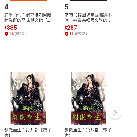
4
5
6
扁平時代：演算法如何限
本物【韓國現象級暢銷小
蛋白
縮我們的品味與文化【電
說，被譽為韓國文學的未
版）─
子書】
來】【電子書】
秘密
385
287
24
$
$
$
一本
1
%
(賺
3
點)
1
%
(賺
2
點)
1
%
客服資訊
豫期
服務時間：週一到週五 10:00-12:00、
易解
13:00-17:00 (國定假日及例假日休息)
剑傲重生：第九部【電子
剑傲重生：第八部【電子
潜水史
品性
客服電話：0080-1857077
書】
書】
andari