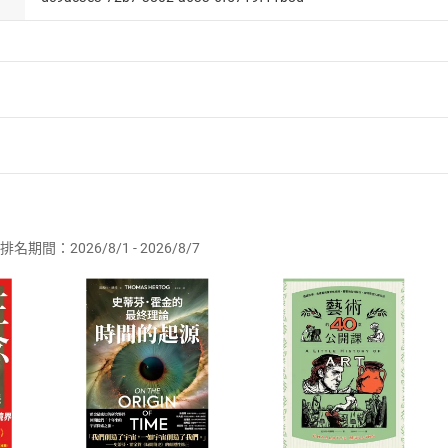
者保護法
第
19
條第
1
項後段
暨
通訊交易解除權合理例外情事適用
供即為完成之線上服務，經消費者事先同意始提供。」 之商品
排名期間：2026/8/1 - 2026/8/7
訂購本店鋪之商品即代表知悉本店鋪所銷售之商品為電子書，屬
取電子書，不得請求退貨退款。
品
放入
購物車
登入
帳號
欲取消訂單或辦理退貨時，請登入樂天市場，並於「我的訂單」
Shopping cart
Login
將依您的申請進行審核，待審核通過後將為您辦理退款事宜。
市場須以整筆訂單為單位進行取消/退貨，恕無法以單支商品取消
如何開始使用？
.選擇閱讀載具
Step2.