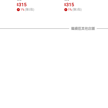
質各有不同規定。詳細退換貨說明
315
315
$
$
照各商品說明。
1
%
(賺
3
點)
1
%
(賺
3
點)
詳細說明
繼續逛其他店舖