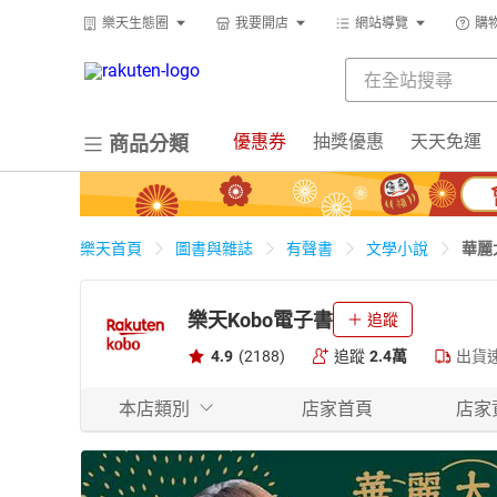
樂天生態圈
我要開店
網站導覽
購
優惠券
抽獎優惠
天天免運
商品分類
華麗
樂天首頁
圖書與雜誌
有聲書
文學小說
樂天Kobo電子書
追蹤
4.9
(2188)
追蹤
2.4萬
出貨
本店類別
店家首頁
店家