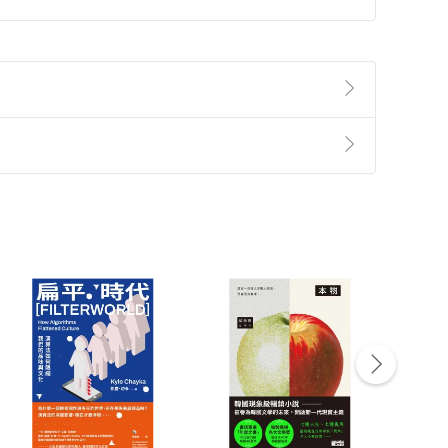
準則
第
2
條第
5
款之規定，「非以有形媒介提供之數位
，不適用消保法第
19
條第
1
項七日內無條件退貨之規
非以有形媒介提供之數位內容，消費者同意若訂購後
付款
方式
完成
訂單
中點選「瀏覽訂單明細」
>
「申請取消訂單
/
退
Payment
Complete
/退貨。
登入帳號，下載書籍後看書