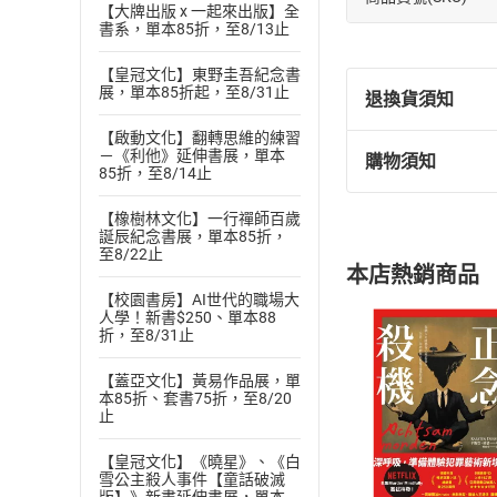
【大牌出版 x 一起來出版】全
書系，單本85折，至8/13止
【皇冠文化】東野圭吾紀念書
展，單本85折起，至8/31止
退換貨須知
【啟動文化】翻轉思維的練習
－《利他》延伸書展，單本
購物須知
退換貨規定：
85折，至8/14止
(
一
)
依
消費
【橡樹林文化】一行禪師百歲
內容或一經提
誕辰紀念書展，單本85折，
購書須知
定。
至8/22止
本店熱銷商品
(
二
)
消費者
【校園書房】AI世代的職場大
且已下載
/
存
人學！新書$250、單本88
挑選
商
折，至8/31止
退貨方式：您
Choose
貨」，本店鋪
【蓋亞文化】黃易作品展，單
請注意，樂天
本85折、套書75折，至8/20
購書後，
止
【皇冠文化】《曉星》、《白
雪公主殺人事件【童話破滅
Step1