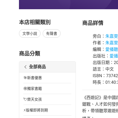
本店相關類別
商品詳情
文學小說
有聲書
旁白：
朱嘉雯
作者：
朱嘉雯
編輯：
愛播聽
商品分類
出版社：
愛播
出版日期：202
全部商品
語言：中文
ISBN：73742
🎯新書優惠
時長：01:40:
🉐獨家書籍
《西遊記》是中國
💘樂天女孩
鋸戰、人才如何發
⚡版權即將到期
析，帶領聽眾遨遊