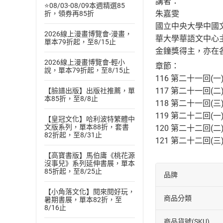
講者：
⭐08/03-08/09本週精選85
朱嘉雯
折，領券再85折
國立中央大學中國
2026線上漫畫博覽會-漫畫，
華大學華語文中心
單本79折起，至8/15止
金鐘獎得主，亦在
2026線上漫畫博覽會-輕小
章節：
說，單本79折起，至8/15止
116 第二十一回(
117 第二十一回(
【臉譜出版】出版社推薦，單
本85折，至8/8止
118 第二十一回(
119 第二十二回(
【皇冠文化】哈利波特繁體中
文版系列，單本88折，套書
120 第二十二回(
82折起，至8/31止
121 第二十二回(
【高寶書版】馬伯庸《桃花源
沒事兒》系列延伸書展，單本
85折起，至8/25止
品牌
【小角落文化】閱來閱好玩，
商品分類
暑期書展，單本82折，至
8/16止
商品貨號(SKU)