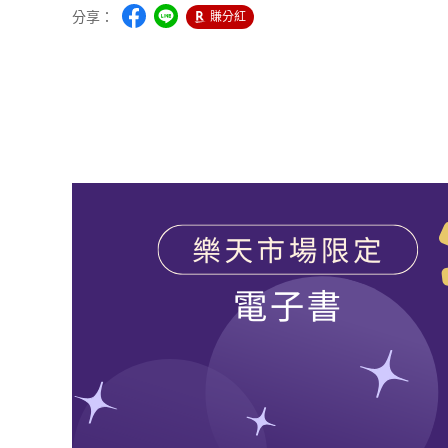
分享：
賺分紅