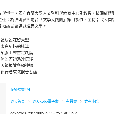
文學博士，國立宜蘭大學人文暨科學教育中心副教授，精通紅樓
主任；為漢聲廣播電台「文學大觀園」節目製作、主持；《人間福
各地讀書會講述經典文學。
一)護法設莊留大聖
二)太白星指點迷津
三)須彌山靈吉定風魔
一)流沙河初遇沙悟淨
二)天篷捲簾各顯神通
三)孫行者求教觀音菩薩
愛播聽書FM
樂天首頁
樂天Kobo電子書
有聲書
文學小說
dc9ac3e3-72b7-3802-a633-6f5719f11b8d