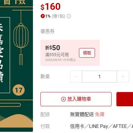
160
$
1%
(賺1點)
優惠券
50
$
折
領取
滿555元可用
2026/08/09 15:59
截止
數量
放入購物車
配送
無實體配送
免運
付款
信用卡／LINE Pay／AFTEE／