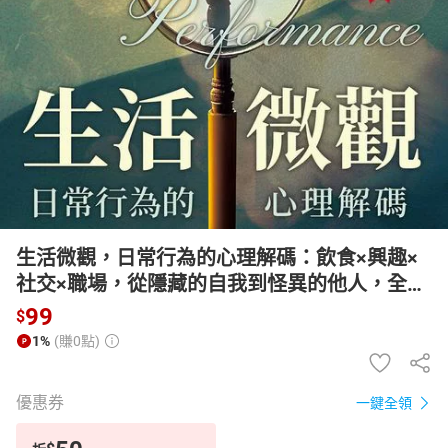
日本購物
電子/紙本書
HOT
生活微觀，日常行為的心理解碼：飲食×興趣×
社交×職場，從隱藏的自我到怪異的他人，全方
位解析日常中的隱藏性格！【有聲書】
99
$
1%
(賺0點)
優惠券
一鍵全領