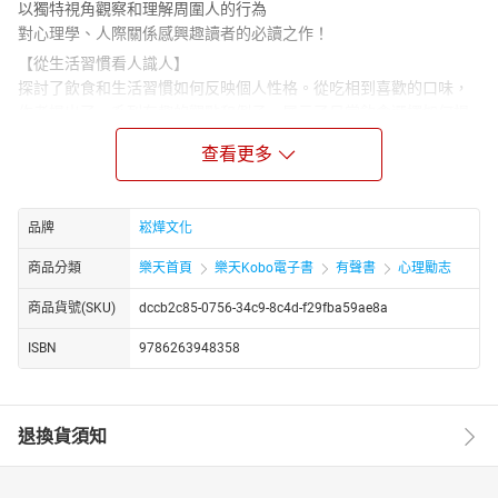
以獨特視角觀察和理解周圍人的行為
對心理學、人際關係感興趣讀者的必讀之作！
【從生活習慣看人識人】
探討了飲食和生活習慣如何反映個人性格。從吃相到喜歡的口味，
作者提出了一系列有趣的觀點和例子，展示了日常飲食選擇如何揭
示個性特徵。例如，從一個人如何吃雞蛋，可以窺見其對細節的關
查看更多
注程度。此外，還涉及了其他生活習慣，如刷牙和擠牙膏的方式，
這些看似微不足道的行為，實際上可能透露出一個人的內心世界。
【從興趣愛好看人識人】
品牌
崧燁文化
則轉向探討個人的愛好與性格之間的關聯。這裡不僅涉及色彩偏
好、運動和音樂等傳統領域，還包括對舞蹈、電視節目以及收藏品
商品分類
樂天首頁
樂天Kobo電子書
有聲書
心理勵志
的偏好。透過深入分析這些興趣愛好背後的心理動機，作者揭示了
商品貨號(SKU)
dccb2c85-0756-34c9-8c4d-f29fba59ae8a
它們如何映射出我們的真實性格。例如，一個人對某種顏色的偏愛
可能揭示了他們對生活的態度和情感狀態。
ISBN
9786263948358
【從社交方式看人識人】
則聚焦於社交互動中的細節，如名片的設計、開場白的選擇，甚至
是乘車時的座位偏好。作者指出，這些看似平凡的社交行為，實際
退換貨須知
上能夠揭示人們在社交場合中的自我呈現和內心想法。透過對這些
細節的觀察和解讀，我們可以更深入地理解他人，甚至預測他們的
行為。