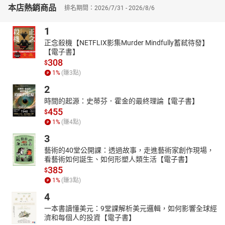
本店熱銷商品
排名期間：2026/7/31 - 2026/8/6
【從職場表現看人識人】
將焦點轉向職業環境。作者探討了職場行為如何揭示一個人的工作
1
倫理、領導風格和團隊互動能力。則將觀點轉向職場。這一章深入
探討了辦公桌的整理、處理文件的方式等職場行為，並將其與性格
正念殺機【NETFLIX影集Murder Mindfully蓄弒待發】
【電子書】
特質聯繫起來。作者展示了如何通過觀察同事在職場中的行為模
308
$
式，來理解他們的工作態度和性格類型。
1
%
(賺
3
點)
本書特色：本書深入探討日常習慣與性格之間的關聯，作者精心編
2
排五大章節，從飲食、生活習慣、興趣愛好到社交和職場行為，全
面剖析各類型的個性。透過具體的例子，如食物選擇和社交互動，
時間的起源：史蒂芬．霍金的最終理論【電子書】
455
讀者能學習如何觀察細節，理解他人深層心理，提升人際互動的智
$
慧。
1
%
(賺
4
點)
3
藝術的40堂公開課：透過故事，走進藝術家創作現場，
看藝術如何誕生、如何形塑人類生活【電子書】
385
$
1
%
(賺
3
點)
4
一本書讀懂美元：9堂課解析美元邏輯，如何影響全球經
濟和每個人的投資【電子書】