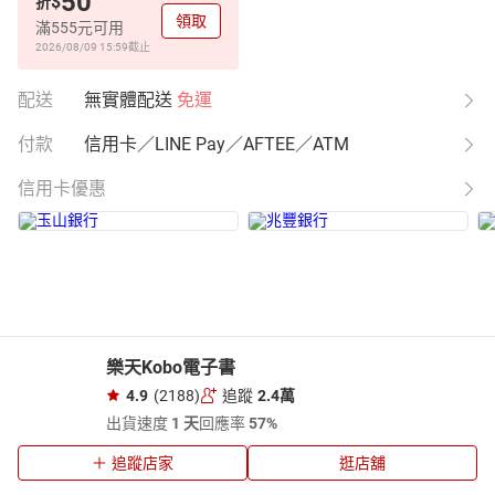
50
$
折
領取
滿555元可用
2026/08/09 15:59
截止
配送
無實體配送
免運
付款
信用卡／LINE Pay／AFTEE／ATM
信用卡優惠
樂天Kobo電子書
4.9
(2188)
追蹤
2.4萬
出貨速度
1 天
回應率
57%
追蹤店家
逛店舖