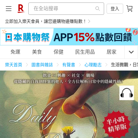
登入
立即加入樂天會員，讓您邊購物邊賺點數！
購物網分類
免運
美食
保健
民生用品
居家
3C
樂天首頁
圖書與雜誌
有聲書
心理勵志
生活微觀，日
天天免運
美食蛋糕
養生保健
民生用品
居家生活
3C家電
運動休閒
親子玩具
女裝
男裝
化妝保養
情趣用品