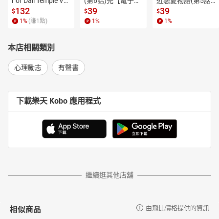
r of Dali Temple Vo
(第6話)完【電子
近戀愛物語(第5話)
l.6【有聲書】
書】
【電子書】
132
39
39
$
$
$
1
%
(賺
1
點)
1
%
1
%
本店相關類別
心理勵志
有聲書
下載樂天 Kobo 應用程式
繼續逛其他店舖
相似商品
由飛比價格提供的資訊