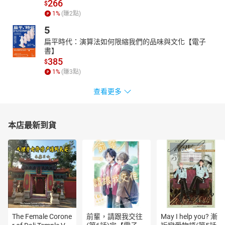
266
$
1
%
(賺
2
點)
5
扁平時代：演算法如何限縮我們的品味與文化【電子
書】
385
$
1
%
(賺
3
點)
查看更多
本店最新到貨
The Female Corone
前輩，請跟我交往
May I help you? 漸