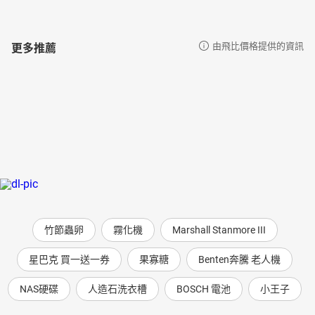
更多推薦
由飛比價格提供的資訊
竹節蟲卵
霧化機
Marshall Stanmore III
星巴克 買一送一券
果寡糖
Benten奔騰 老人機
NAS硬碟
人造石洗衣槽
BOSCH 電池
小王子