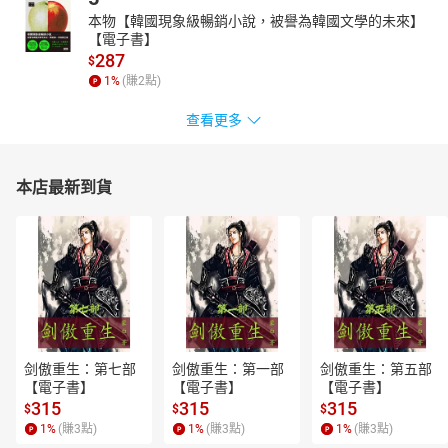
本物【韓國現象級暢銷小說，被譽為韓國文學的未來】
【電子書】
287
$
1
%
(賺
2
點)
查看更多
本店最新到貨
剑傲重生：第七部
剑傲重生：第一部
剑傲重生：第五部
【電子書】
【電子書】
【電子書】
315
315
315
$
$
$
1
%
(賺
3
點)
1
%
(賺
3
點)
1
%
(賺
3
點)