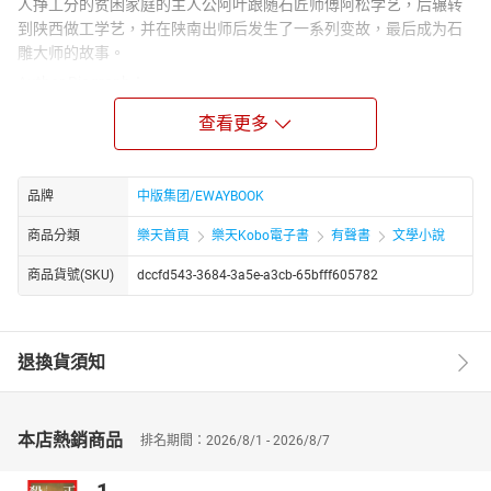
人挣工分的贫困家庭的主人公阿叶跟随石匠师傅阿松学艺，后辗转
到陕西做工学艺，并在陕南出师后发生了一系列变故，最后成为石
雕大师的故事。
Author Biograph：
周双付，浙江泰顺人，教师出身。短篇《叶归叶，尘归尘》以家乡
查看更多
石匠家庭为原型，写贫困兄弟在雷雨中救人自救，文字质朴，被誉
为“山岩里开出的温情烟火”。
品牌
中版集团/EWAYBOOK
商品分類
樂天首頁
樂天Kobo電子書
有聲書
文學小說
商品貨號(SKU)
dccfd543-3684-3a5e-a3cb-65bfff605782
退換貨須知
本店熱銷商品
排名期間：2026/8/1 - 2026/8/7