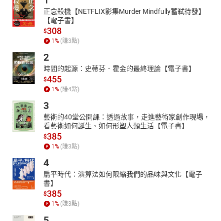
1
正念殺機【NETFLIX影集Murder Mindfully蓄弒待發】
【電子書】
308
$
1
%
(賺
3
點)
2
時間的起源：史蒂芬．霍金的最終理論【電子書】
455
$
1
%
(賺
4
點)
3
藝術的40堂公開課：透過故事，走進藝術家創作現場，
看藝術如何誕生、如何形塑人類生活【電子書】
385
$
1
%
(賺
3
點)
4
扁平時代：演算法如何限縮我們的品味與文化【電子
書】
385
$
1
%
(賺
3
點)
5