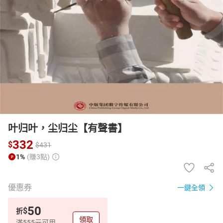
日本購物
電子/紙本書
HOT
叶归叶，尘归尘【有聲書】
332
$
$
431
1%
(賺3點)
優惠券
一鍵全領
50
$
折
領取
滿555元可用