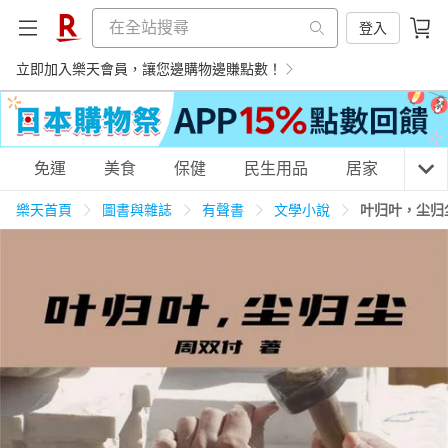
登入
立即加入樂天會員，讓您邊購物邊賺點數！
購物網分類
免運
美食
保健
民生用品
居家
3C
樂天首頁
圖書與雜誌
有聲書
文學小說
叶归叶，尘归
天天免運
美食蛋糕
養生保健
民生用品
居家生活
3C家電
運動休閒
親子玩具
女裝
男裝
化妝保養
情趣用品