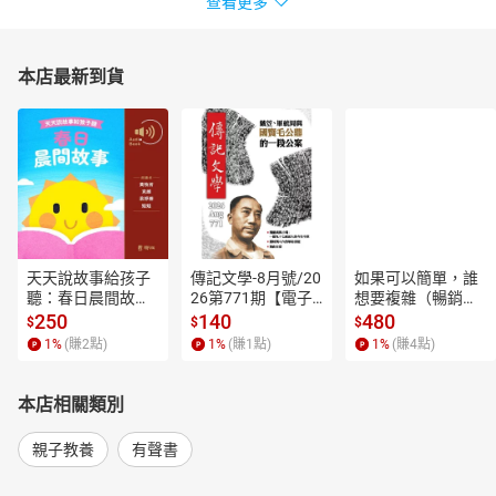
查看更多
本店最新到貨
天天說故事給孩子
傳記文學-8月號/20
如果可以簡單，誰
聽：春日晨間故事
26第771期【電子
想要複雜（暢銷經
【有聲書】
書】
典新編版）【電子
250
140
480
$
$
$
書】
1
%
(賺
2
點)
1
%
(賺
1
點)
1
%
(賺
4
點)
本店相關類別
親子教養
有聲書