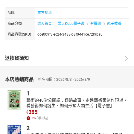
东青年》《延安文学》《青年博览》等报刊发表作品６００多次。
出版著作《化学氧吧》《人生氧吧》《沙漠上飞起风筝》3部。曾作
品牌
东方视角
为志愿者参加援疆支教，事迹在《现代教育报》《教书育人》杂
志、《山东援疆教师通讯》《现代教育通讯》《特色教育探索》上
商品分類
樂天首頁
樂天Kobo電子書
有聲書
親子教養
刊登，事迹在《印象中国》中的“感动印象中国”节目中播送，节目长
商品貨號(SKU)
dce009f3-ec24-3488-b8f0-f41ce72f9ba0
达45分钟。在东北电力大学外国语学院在牢固树立社会主义荣辱观
活动中，被作为宣传主题人物。
退換貨須知
本店熱銷商品
排名期間：2026/8/3 - 2026/8/9
1
藝術的40堂公開課：透過故事，走進藝術家創作現場，
看藝術如何誕生、如何形塑人類生活【電子書】
385
$
1
%
(賺
3
點)
2