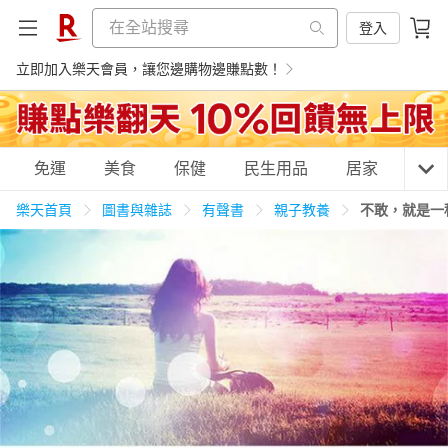
登入
立即加入樂天會員，讓您邊購物邊賺點數！
購物網分類
免運
美食
保健
民生用品
居家
3C
樂天首頁
圖書與雜誌
有聲書
親子教養
不敢，就是一
天天免運
美食蛋糕
養生保健
民生用品
居家生活
3C家電
運動休閒
親子玩具
女裝
男裝
化妝保養
情趣用品