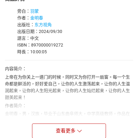
旁白：
羽蒙
作者：
金明春
出版社：
东方视角
出版日期：2024/09/30
語言：中文
ISBN：8970000019272
時長：10:00:05
内容简介：
上帝在为你关上一道门的时候，同时又为你打开一扇窗。每一个生
命都是鲜活的，好好爱自己，让你的人生激荡起来，让你的人生温
润起来，让你的人生阳光起来，让你的人生灿烂起来，让你的人生
甜美起来！
作者简介：
金明春，男，汉族，毕业于山东曲阜师大。中学高级教师。作品在
新加坡、美国、日本、台湾及大陆报刊发表。在《新华文学》《中
国文艺》《名作欣赏》《中国青年》《东方青年》《希望月报》
查看更多
《青年生活导报》《意林》《中华活页文选》《山东青年报》《山