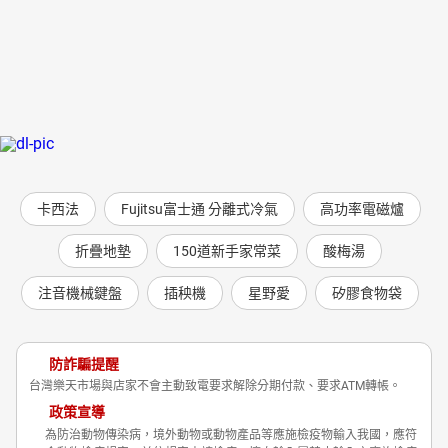
卡西法
Fujitsu富士通 分離式冷氣
高功率電磁爐
折疊地墊
150道新手家常菜
酸梅湯
注音機械鍵盤
插秧機
星野愛
矽膠食物袋
防詐騙提醒
台灣樂天市場與店家不會主動致電要求解除分期付款、要求ATM轉帳。
政策宣導
為防治動物傳染病，境外動物或動物產品等應施檢疫物輸入我國，應符