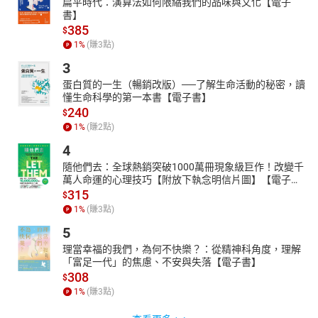
扁平時代：演算法如何限縮我們的品味與文化【電子
書】
385
$
1
%
(賺
3
點)
3
蛋白質的一生（暢銷改版）──了解生命活動的秘密，讀
懂生命科學的第一本書【電子書】
240
$
1
%
(賺
2
點)
4
隨他們去：全球熱銷突破1000萬冊現象級巨作！改變千
萬人命運的心理技巧【附放下執念明信片圖】【電子
書】
315
$
1
%
(賺
3
點)
5
理當幸福的我們，為何不快樂？：從精神科角度，理解
「富足一代」的焦慮、不安與失落【電子書】
308
$
1
%
(賺
3
點)