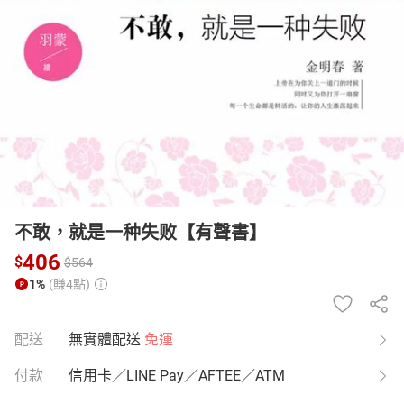
日本購物
電子/紙本書
HOT
不敢，就是一种失败【有聲書】
406
$
$
564
1%
(賺4點)
配送
無實體配送
免運
付款
信用卡／LINE Pay／AFTEE／ATM