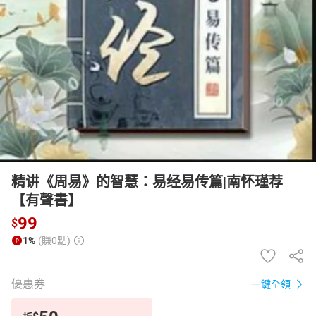
日本購物
電子/紙本書
HOT
精讲《周易》的智慧：易经易传篇|南怀瑾荐
【有聲書】
99
$
1%
(賺0點)
優惠券
一鍵全領