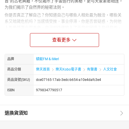
首”的古老典籍，不仅揭示了宇宙运行的奥秘，更与天象紧密相连，
为我们揭示了自然界的秘密法则。
你是否真正了解自己？你知道自己与哪些人相处最为融洽，哪些关
系又暗藏危机吗？当感情受挫，事业停滞，你是否曾疑惑，为何他
人能爱情事业双丰收，自己却仿佛陷入了无尽的困境？易经易传，
正是那把开启智慧之门的钥匙，它不仅能提升你的国学素养，增强
查看更多
文化底蕴，更能让你深入了解中国古代哲学思想，从而在人生的道
路上实现质的飞跃。
从古代帝王到现代智者，易经始终以其独特的魅力吸引着无数人的
品牌
蜻蜓FM & iMerl
目光。而学《易经》，必读《易传》。本专辑精心讲解的“易传篇”，
从《系辞传》和《说卦传》的经典篇章入手，深入挖掘汉字背后的
商品分類
樂天首頁
樂天Kobo電子書
有聲書
人文社會
文化根源，结合《说文解字》的精髓，引经据典，对经文重点词句
进行详尽解读。同时，我们还将古代民间传说与信仰融入其中，为
商品貨號(SKU)
dce07165-17ab-3edc-b654-a10e4dafc3e4
你揭示儒家道学思想的深刻内涵。
ISBN
9798347790517
易经不仅是传统文化的瑰宝，更是指导现代生活的智慧源泉。通过
主播的精讲，你将汲取古代哲人的智慧精髓，学会如何将这些古老
哲理应用于现实生活，从而在纷繁复杂的世界中，建立正确的价值
退換貨須知
取向，找到属于自己的幸福与成功之道。让我们一起走进《精讲
〈周易〉的智慧：易经易传篇》，开启一段智慧与心灵的双重旅程
吧！