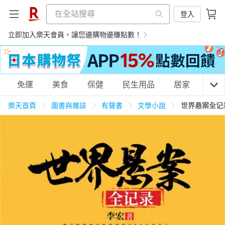
登入
立即加入樂天會員，讓您邊購物邊賺點數！
購物網分類
免運
美食
保健
民生用品
居家
3C
樂天首頁
圖書與雜誌
有聲書
文學小說
世界悬案全记
天天免運
美食蛋糕
養生保健
民生用品
居家生活
3C家電
運動休閒
親子玩具
女裝
男裝
化妝保養
情趣用品