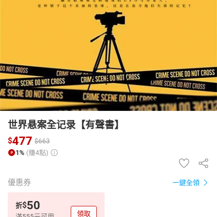
日本購物
電子/紙本書
HOT
世界悬案全记录【有聲書】
477
$
$
663
1%
(賺4點)
優惠券
一鍵全領
50
$
折
領取
滿555元可用