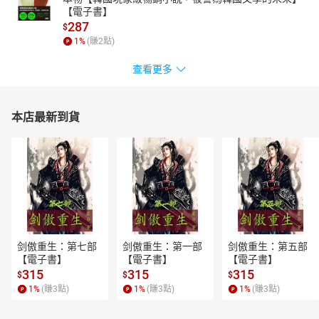
【電子書】
287
$
1
%
(賺
2
點)
查看更多
本店最新到貨
剑傲重生：第七部
剑傲重生：第一部
剑傲重生：第五部
【電子書】
【電子書】
【電子書】
315
315
315
$
$
$
1
%
(賺
3
點)
1
%
(賺
3
點)
1
%
(賺
3
點)