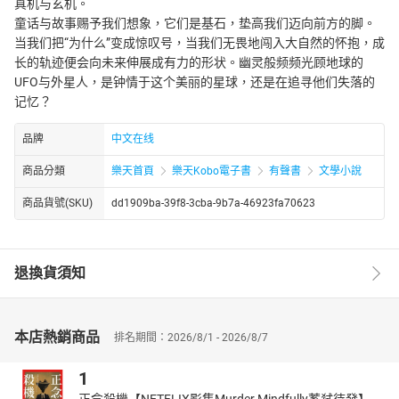
真机与玄机。
童话与故事赐予我们想象，它们是基石，垫高我们迈向前方的脚。
当我们把“为什么”变成惊叹号，当我们无畏地闯入大自然的怀抱，成
长的轨迹便会向未来伸展成有力的形状。幽灵般频频光顾地球的
UFO与外星人，是钟情于这个美丽的星球，还是在追寻他们失落的
记忆？
品牌
中文在线
商品分類
樂天首頁
樂天Kobo電子書
有聲書
文學小說
商品貨號(SKU)
dd1909ba-39f8-3cba-9b7a-46923fa70623
退換貨須知
本店熱銷商品
排名期間：2026/8/1 - 2026/8/7
1
正念殺機【NETFLIX影集Murder Mindfully蓄弒待發】