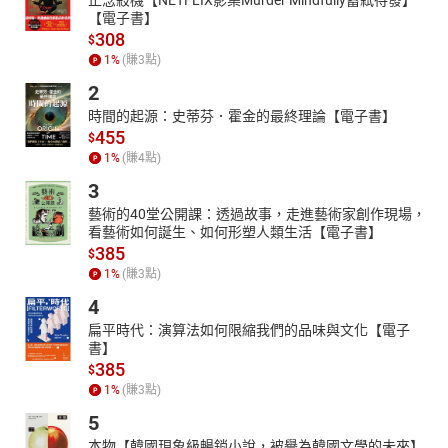
【電子書】
308
$
1
%
(賺
3
點)
2
時間的起源：史蒂芬．霍金的最終理論【電子書】
455
$
1
%
(賺
4
點)
3
藝術的40堂公開課：透過故事，走進藝術家創作現場，
看藝術如何誕生、如何形塑人類生活【電子書】
385
$
1
%
(賺
3
點)
4
扁平時代：演算法如何限縮我們的品味與文化【電子
書】
385
$
1
%
(賺
3
點)
5
本物【韓國現象級暢銷小說，被譽為韓國文學的未來】