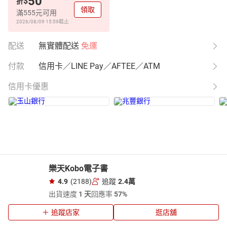
50
$
折
領取
滿555元可用
2026/08/09 15:59
截止
配送
無實體配送
免運
付款
信用卡／LINE Pay／AFTEE／ATM
信用卡優惠
樂天Kobo電子書
4.9
(2188)
追蹤
2.4萬
出貨速度
1 天
回應率
57%
追蹤店家
逛店舖