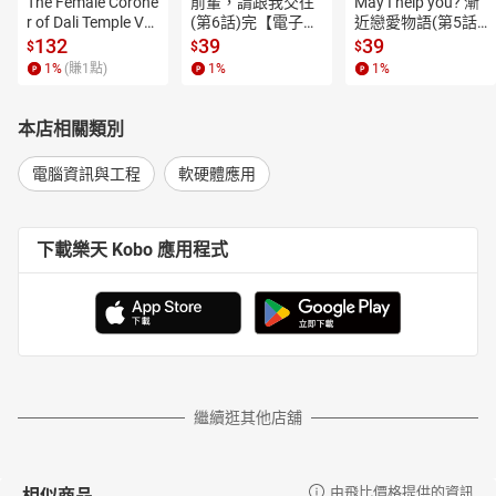
The Female Corone
前輩，請跟我交往
May I help you? 漸
r of Dali Temple Vo
(第6話)完【電子
近戀愛物語(第5話)
l.6【有聲書】
書】
【電子書】
132
39
39
$
$
$
1
%
(賺
1
點)
1
%
1
%
本店相關類別
電腦資訊與工程
軟硬體應用
下載樂天 Kobo 應用程式
繼續逛其他店舖
相似商品
由飛比價格提供的資訊