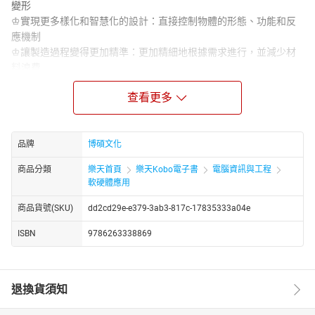
變形
♔實現更多樣化和智慧化的設計：直接控制物體的形態、功能和反
應機制
♔讓製造過程變得更加精準：更加精細地根據需求進行，並減少材
料浪費
♔可適應多元化及個性化的市場需求：根據使用者的需求和環境條
查看更多
件進行個性化訂製
♔實現產品生產本土化：使用者在當地列印出需要的產品，減少長
途運輸需求
品牌
博碩文化
【內容簡介】
如果說3D影響與改變了商業，那麼4D所帶來的改變與影響，將會比
商品分類
樂天首頁
樂天Kobo電子書
電腦資訊與工程
3D列印更加深遠且深刻。
軟硬體應用
4D列印技術在3D列印的基礎上，對製造材料直接進行程式設計，在
商品貨號(SKU)
dd2cd29e-e379-3ab3-817c-17835333a04e
資料模型設計階段充分考慮了材料的觸發介質、時間等變形因素，
然後將相關數位參數預先植入列印材料中，讓其進行內部自我折
ISBN
9786263338869
疊。在模型列印成形後，能在時間和空間雙重維度上變形、重組、
分解，開始了接下來的生命週期旅程。
具體來看，透過特殊的原材料，4D列印技術賦予了製造品在第四維
退換貨須知
度上的變化能力，相較於傳統的3D列印，這種折疊掃描列印的能
力，可為使用者提供更大的自由度，使得最終的成品不再受限於初