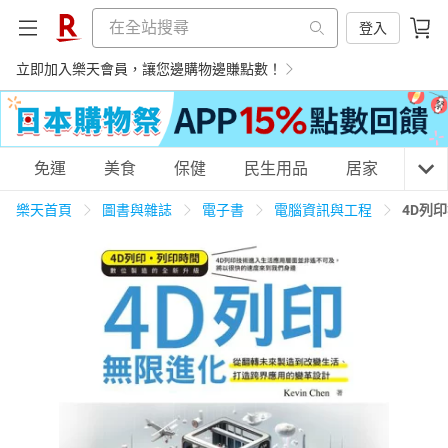
登入
立即加入樂天會員，讓您邊購物邊賺點數！
購物網分類
免運
美食
保健
民生用品
居家
3C
樂天首頁
圖書與雜誌
電子書
電腦資訊與工程
4D列
天天免運
美食蛋糕
養生保健
民生用品
居家生活
3C家電
運動休閒
親子玩具
女裝
男裝
化妝保養
情趣用品