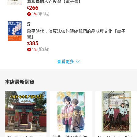
濟和每個人的投資【電子書】
266
$
1
%
(賺
2
點)
5
扁平時代：演算法如何限縮我們的品味與文化【電子
書】
385
$
1
%
(賺
3
點)
查看更多
本店最新到貨