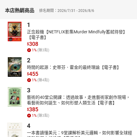
始的靜態設計，而可以根據需求即時動態變化。
本店熱銷商品
排名期間：2026/7/31 - 2026/8/6
4D列印技術還能夠將多種不同的需求融合到同一成品上，以實現更
高程度的訂製化和綜合性，這也為製造業和創意設計帶來了新的可
1
能性，使得產品不再是剛性的，而是能夠根據實際需要來動態變化
正念殺機【NETFLIX影集Murder Mindfully蓄弒待發】
的。
【電子書】
不論是從科技發展的趨勢來看，還是從探索未來商業的方向來看，
308
$
繼承3D列印腳步的4D列印，對於人類發展來說，都比3D列印技術更
1
%
(賺
3
點)
具前瞻性和顛覆性，它不僅是一種生產工具的革命，更是一種由生
2
產資料改變而引發未來整個社會的商業生態結構方式、醫療科學發
時間的起源：史蒂芬．霍金的最終理論【電子書】
展模式、人類生活生存狀態改變的一種技術。可以說，4D列印顛覆
455
$
的將不僅僅只是製造技術，而是整個人類的未來。
1
%
(賺
4
點)
3
藝術的40堂公開課：透過故事，走進藝術家創作現場，
看藝術如何誕生、如何形塑人類生活【電子書】
385
$
1
%
(賺
3
點)
4
一本書讀懂美元：9堂課解析美元邏輯，如何影響全球經