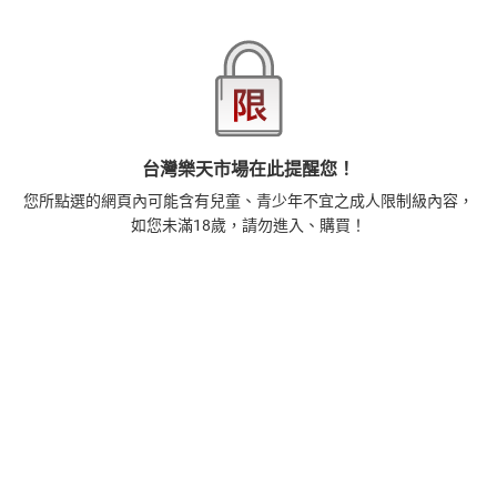
1
正念殺機【NETFLIX影集Murder Mindfully蓄弒待發】
【電子書】
308
$
1
%
(賺
3
點)
2
台灣樂天市場在此提醒您！
時間的起源：史蒂芬．霍金的最終理論【電子書】
455
您所點選的網頁內可能含有兒童、青少年不宜之成人限制級內容，
$
如您未滿18歲，請勿進入、購買！
1
%
(賺
4
點)
3
階級與品味：隱藏在文化審美與流行趨勢背後的地位渴
望【電子書】
392
$
1
%
(賺
3
點)
4
藝術的40堂公開課：透過故事，走進藝術家創作現場，
看藝術如何誕生、如何形塑人類生活【電子書】
385
$
1
%
(賺
3
點)