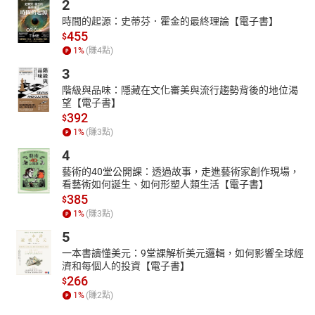
2
時間的起源：史蒂芬．霍金的最終理論【電子書】
455
$
1
%
(賺
4
點)
3
階級與品味：隱藏在文化審美與流行趨勢背後的地位渴
望【電子書】
392
$
1
%
(賺
3
點)
4
藝術的40堂公開課：透過故事，走進藝術家創作現場，
看藝術如何誕生、如何形塑人類生活【電子書】
385
$
1
%
(賺
3
點)
5
一本書讀懂美元：9堂課解析美元邏輯，如何影響全球經
濟和每個人的投資【電子書】
266
$
1
%
(賺
2
點)