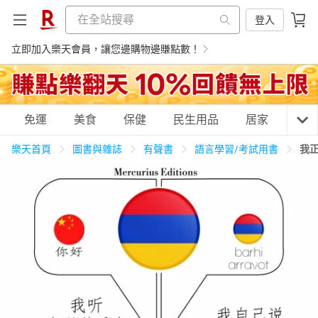
登入
立即加入樂天會員，讓您邊購物邊賺點數！
購物網分類
免運
美食
保健
民生用品
居家
3C
樂天首頁
圖書與雜誌
有聲書
語言學習/考試用書
我
天天免運
美食蛋糕
養生保健
民生用品
居家生活
3C家電
運動休閒
親子玩具
女裝
男裝
化妝保養
情趣用品