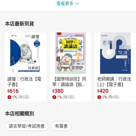
查看更多
本店最新到貨
讀懂：行政法【電
【國學特訓班】同
老師開講：行政法
子書】
學！讀論語【點閱
(上)【電子書】
率最高的孔子篇】
616
380
420
$
$
$
逗趣的文配圖情境
1
%
(賺
6
點)
1
%
(賺
3
點)
1
%
(賺
4
點)
式講解，學習聖人
老師和學霸弟子的
高情商，開拓人生
本店相關類別
格局！【電子書】
語言學習/考試用書
有聲書