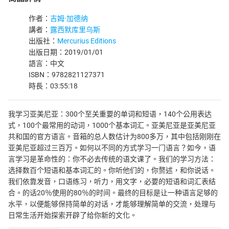
作者：
吉姆·加德纳
講者：
露西默库里乌斯
出版社：
Mercurius Editions
出版日期：2019/01/01
語言：中文
ISBN：9782821127371
時長：03:55:18
我学习亚美尼亚：300个至关重要的单词和短语，140个公用表达
式，100个最常用的动词，1000个基本词汇。亚美尼亚是亚美尼亚
共和国的官方语言。音箱的总人数估计为800多万，其中包括刚刚在
亚美尼亚超过三百万。如何以不同的方式学习一门语言？如今，语
言学习是革命性的：你不必去传统的语文课了。我们的学习方法：
选择数百个短语和基本词汇的。你听他们的，你赘述，和你说话。
我们依靠发音，口语练习，听力，用文字，必要的短语和词汇表结
合。的话20％使用的80％的时间。最终的目标是让一种语言足够的
水平，以便能够保持简单的对话，才能够理解简单的交流，处理与
日常生活开始探索开辟了给你新的文化。