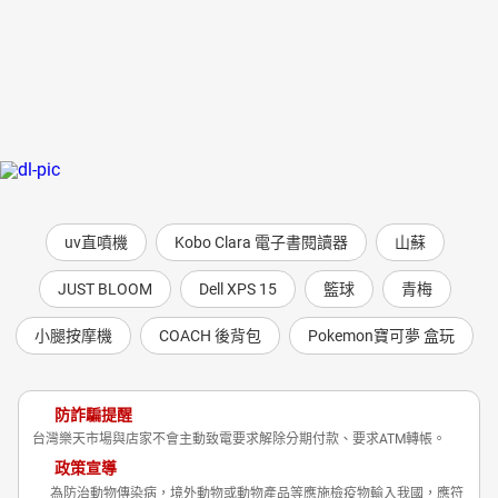
uv直噴機
Kobo Clara 電子書閱讀器
山蘇
JUST BLOOM
Dell XPS 15
籃球
青梅
小腿按摩機
COACH 後背包
Pokemon寶可夢 盒玩
防詐騙提醒
台灣樂天市場與店家不會主動致電要求解除分期付款、要求ATM轉帳。
政策宣導
為防治動物傳染病，境外動物或動物產品等應施檢疫物輸入我國，應符