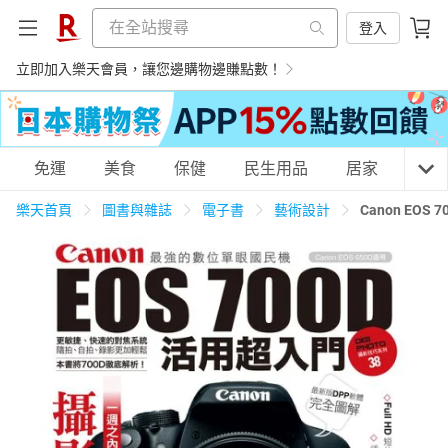
登入
立即加入樂天會員，讓您邊購物邊賺點數！
購物網分類
免運
美食
保健
民生用品
居家
3C
樂天首頁
圖書與雜誌
電子書
藝術設計
Canon EO
天天免運
美食蛋糕
養生保健
民生用品
居家生活
3C家電
運動休閒
親子玩具
女裝
男裝
化妝保養
情趣用品