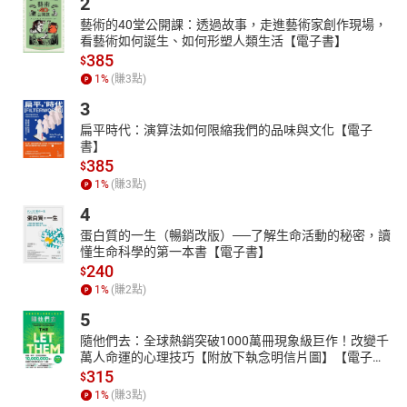
2
藝術的40堂公開課：透過故事，走進藝術家創作現場，
看藝術如何誕生、如何形塑人類生活【電子書】
385
$
1
%
(賺
3
點)
3
扁平時代：演算法如何限縮我們的品味與文化【電子
書】
385
$
1
%
(賺
3
點)
4
蛋白質的一生（暢銷改版）──了解生命活動的秘密，讀
懂生命科學的第一本書【電子書】
240
$
1
%
(賺
2
點)
5
隨他們去：全球熱銷突破1000萬冊現象級巨作！改變千
萬人命運的心理技巧【附放下執念明信片圖】【電子
書】
315
$
1
%
(賺
3
點)