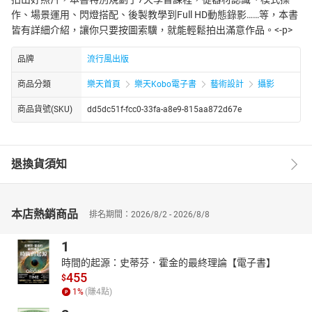
作、場景運用、閃燈搭配、後製教學到Full HD動態錄影……等，本書
皆有詳細介紹，讓你只要按圖索驥，就能輕鬆拍出滿意作品。<-p>
品牌
流行風出版
商品分類
樂天首頁
樂天Kobo電子書
藝術設計
攝影
商品貨號(SKU)
dd5dc51f-fcc0-33fa-a8e9-815aa872d67e
退換貨須知
本店熱銷商品
排名期間：2026/8/2 - 2026/8/8
1
時間的起源：史蒂芬．霍金的最終理論【電子書】
455
$
1
%
(賺
4
點)