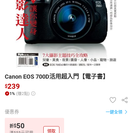
日本購物
電子/紙本書
HOT
Canon EOS 700D活用超入門【電子書】
239
$
1%
(賺2點)
優惠券
一鍵全領
50
$
折
領取
滿555元可用