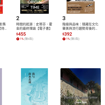
.選擇閱讀載具
Step2.
2
3
X影集
時間的起源：史蒂芬．霍
階級與品味：隱藏在文化
蓄弒待
金的最終理論【電子書】
審美與流行趨勢背後的地
位渴望【電子書】
455
392
$
$
1
%
(賺
4
點)
1
%
(賺
3
點)
式
退換貨規範
、LINE PAY、AFTEE
本店是否提供消費者保護法七日猶