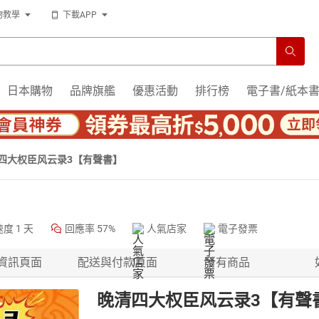
物教學
下載APP
日本購物
品牌旗艦
優惠活動
排行榜
電子書/紙本
四大权臣风云录3【有聲書】
速度
1 天
回應率
57%
人氣店家
電子發票
資訊頁面
配送與付款頁面
所有商品
晚清四大权臣风云录3【有聲