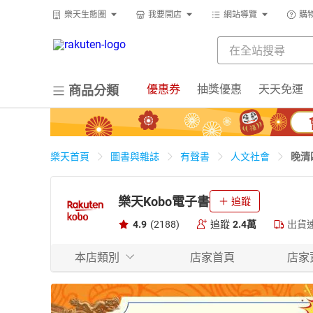
樂天生態圈
我要開店
網站導覽
購
優惠券
抽獎優惠
天天免運
商品分類
晚清
樂天首頁
圖書與雜誌
有聲書
人文社會
樂天Kobo電子書
追蹤
4.9
(2188)
追蹤
2.4萬
出貨
本店類別
店家首頁
店家