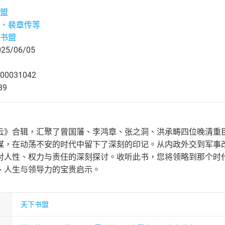
盟
、裴章传等
书盟
5/06/05
00031042
39
云》合辑，汇聚了曾国藩、李鸿章、张之洞、洪承畴四位晚清重
谋，在动荡不安的时代中留下了深刻的印记。从内政外交到军事
对人性、权力与责任的深刻探讨。收听此书，您将领略到那个时
、人生与领导力的宝贵启示。
天下书盟