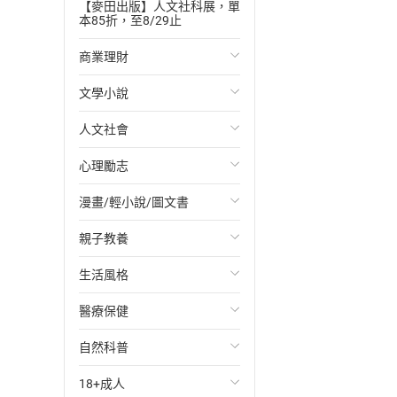
【麥田出版】人文社科展，單
本85折，至8/29止
商業理財
文學小說
投資理財
人文社會
經濟/趨勢
歐美文學
心理勵志
財務/金融
日本文學
國際關係
漫畫/輕小說/圖文書
管理/領導
韓國文學
政治
心靈成長/情緒
親子教養
職場工作術
華文文學
社會科學
人際關係
輕小說
生活風格
成功法
經典文學
台灣/中國歷史
兩性關係
奇幻/科幻
教育現場
醫療保健
行銷/廣告
成長/家庭生活小說
日/韓歷史
心理學
愛情故事
兒童文學/故事
飲食/食譜
自然科普
傳記
懸疑/推理小說
其他歷史/史學
職場/社會寫實
兒童科普/學習
健身/美顏
健康/養生
18+成人
商務/商學
科幻/奇幻小說
法律
懸疑/推理
育兒百科
運動/遊戲
常見疾病
生物科學