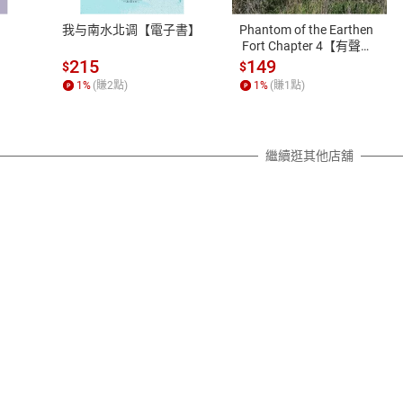
之權利，遽消費者保護法及通訊交
我与南水北调【電子書】
Phantom of the Earthen
除權合理例外情事適用準則，依商
 Fort Chapter 4【有聲
書】
質各有不同規定。詳細退換貨說明
215
149
$
$
照各商品說明。
1
%
(賺
2
點)
1
%
(賺
1
點)
詳細說明
繼續逛其他店舖