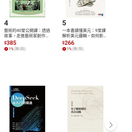
登入帳號，下載書籍後看書
4
5
6
藝術的40堂公開課：透過
一本書讀懂美元：9堂課
本物
故事，走進藝術家創作現
解析美元邏輯，如何影響
說，
場，看藝術如何誕生、如
全球經濟和每個人的投資
來】
385
266
28
$
$
$
何形塑人類生活【電子
【電子書】
1
%
(賺
3
點)
1
%
(賺
2
點)
1
%
書】
客服資訊
豫期
服務時間：週一到週五 10:00-12:00、