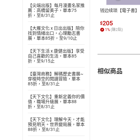
【尖端出版】每月漫畫名家推
钱边续琐【電子書】
薦：高橋留美子，單本75
折，至8/31止
205
$
【大雁文化 x 日出出版】陪你
1
%
(賺
2
點)
找到情緒出口，心理勵志書
展，單本85折，至9/10止
【天下生活 x 康健出版】享受
自己喜歡的生活，單本85
折，至9/15止
相似商品
【臺灣商務】解碼歷史書展~
穿梭時空的閱讀冒險，單本
85折，至8/31止
【天下文化】重新定義你的價
值，職場升級展，單本88
折，至8/31止
【天下文化】理解今天，才能
預見明天。世界變局展，單本
88折，至8/31止