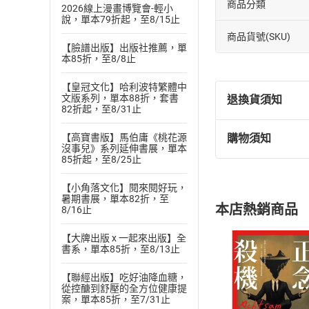
商品分類
2026線上漫畫博覽會-輕小
說，單本79折起，至8/15止
商品貨號(SKU)
【臉譜出版】出版社推薦，單
本85折，至8/8止
【皇冠文化】哈利波特繁體中
文版系列，單本88折，套書
退換貨須知
82折起，至8/31止
【高寶書版】馬伯庸《桃花源
購物須知
退換貨規定：
沒事兒》系列延伸書展，單本
85折起，至8/25止
(
一
)
依
消費
內容或一經提
【小角落文化】閱來閱好玩，
購書須知
定。
暑期書展，單本82折，至
本店熱銷商品
8/16止
(
二
)
消費者
且已下載
/
存
挑選
商
【大牌出版 x 一起來出版】全
書系，單本85折，至8/13止
退貨方式：您
Choose
貨」，本店鋪
【聯經出版】吃好油降血糖，
請注意，樂天
從控醣到舒壓的全方位健康提
購書後，
案，單本85折，至7/31止