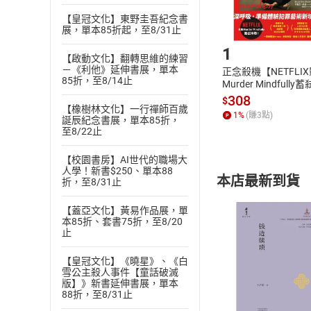
【皇冠文化】東野圭吾紀念書
Step1
展，單本85折起，至8/31止
1
【啟動文化】翻轉思維的練習
－《利他》延伸書展，單本
正念殺機【NETFLI
85折，至8/14止
Murder Mindfully
發】【電子書】
308
$
【橡樹林文化】一行禪師百歲
1
%
(賺
3
點)
誕辰紀念書展，單本85折，
至8/22止
【校園書房】AI世代的職場大
人學！新書$250、單本88
本店最新到貨
折，至8/31止
【蓋亞文化】黃易作品展，單
本85折、套書75折，至8/20
止
【皇冠文化】《曉星》、《白
雪公主殺人事件【童話破滅
付款方
版】》新書延伸書展，單本
88折，至8/31止
ATM轉帳、信用卡