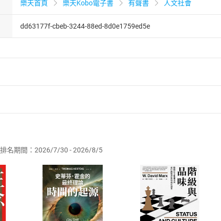
樂天首頁
樂天Kobo電子書
有聲書
人文社會
dd63177f-cbeb-3244-88ed-8d0e1759ed5e
者保護法
第
19
條第
1
項後段
暨
通訊交易解除權合理例外情事適用
供即為完成之線上服務，經消費者事先同意始提供。」 之商品
排名期間：2026/7/30 - 2026/8/5
訂購本店鋪之商品即代表知悉本店鋪所銷售之商品為電子書，屬
取電子書，不得請求退貨退款。
品
放入
購物車
登入
帳號
欲取消訂單或辦理退貨時，請登入樂天市場，並於「我的訂單」
Shopping cart
Login
將依您的申請進行審核，待審核通過後將為您辦理退款事宜。
市場須以整筆訂單為單位進行取消/退貨，恕無法以單支商品取消
如何開始使用？