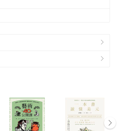
準則
第
2
條第
5
款之規定，「非以有形媒介提供之數位
，不適用消保法第
19
條第
1
項七日內無條件退貨之規
非以有形媒介提供之數位內容，消費者同意若訂購後
付款
方式
完成
訂單
中點選「瀏覽訂單明細」
>
「申請取消訂單
/
退
Payment
Complete
/退貨。