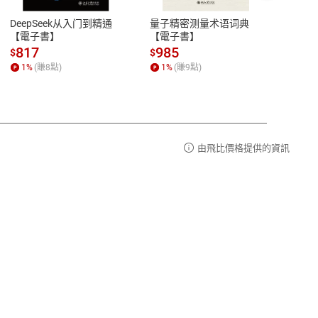
易解
13:00-17:00 (國定假日及例假日休息)
DeepSeek从入门到精通
量子精密测量术语词典
新西
品性
客服電話：0080-1857077
【電子書】
【電子書】
计研
請參
客服信箱：
聯絡店家
817
985
98
$
$
$
1
%
(賺
8
點)
1
%
(賺
9
點)
1
%
由飛比價格提供的資訊