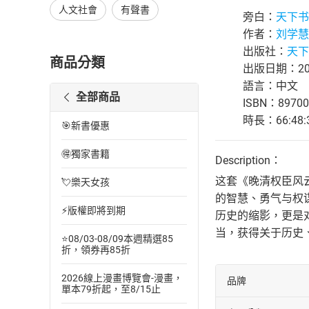
人文社會
有聲書
旁白：
天下书
作者：
刘学慧
出版社：
天下
商品分類
出版日期：202
語言：中文
全部商品
ISBN：89700
時長：66:48:
🎯新書優惠
🉐獨家書籍
Description：
这套《晚清权臣风
💘樂天女孩
的智慧、勇气与权
⚡版權即將到期
历史的缩影，更是
当，获得关于历史
⭐08/03-08/09本週精選85
折，領券再85折
2026線上漫畫博覽會-漫畫，
品牌
單本79折起，至8/15止