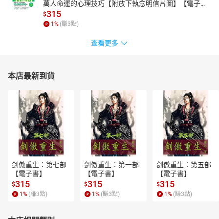
萬人命運的心理技巧【附放下執念明信片圖】【電子
書】
315
$
1
%
(賺
3
點)
查看更多
本店最新到貨
剑傲重生：第七部
剑傲重生：第一部
剑傲重生：第五部
【電子書】
【電子書】
【電子書】
315
315
315
$
$
$
1
%
(賺
3
點)
1
%
(賺
3
點)
1
%
(賺
3
點)