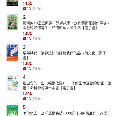
455
$
1
%
(賺
4
點)
2
藝術的40堂公開課：透過故事，走進藝術家創作現場，
看藝術如何誕生、如何形塑人類生活【電子書】
385
$
1
%
(賺
3
點)
3
扁平時代：演算法如何限縮我們的品味與文化【電子
書】
385
$
1
%
(賺
3
點)
4
蛋白質的一生（暢銷改版）──了解生命活動的秘密，讀
懂生命科學的第一本書【電子書】
240
$
1
%
(賺
2
點)
5
隨他們去：全球熱銷突破1000萬冊現象級巨作！改變千