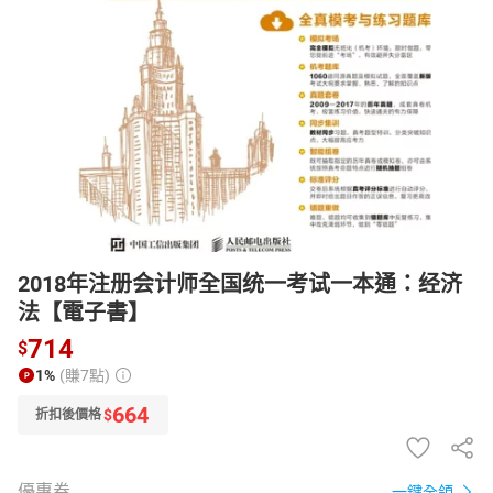
日本購物
電子/紙本書
HOT
2018年注册会计师全国统一考试一本通：经济
法【電子書】
714
$
1%
(賺7點)
664
$
折扣後價格
優惠券
一鍵全領