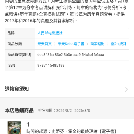
内容的重点及命题方式，为考生提供全面的复习与应试策略。第1章
至第12章为分章考点讲解和强化训练，每章的结构为“考情分析+考
点精讲+历年真题+全真模拟试题”。第13章为历年真题套卷，提供
2017年和2016年的真题及其答案解析。
品牌
人民邮电出版社
商品分類
樂天首頁
樂天Kobo電子書
商業理財
會計/統計
商品貨號(SKU)
ddc8436a-83e2-3b3e-aca9-54c6e1fefaaa
ISBN
9787115485199
退換貨須知
本店熱銷商品
排名期間：2026/8/2 - 2026/8/8
1
時間的起源：史蒂芬．霍金的最終理論【電子書】