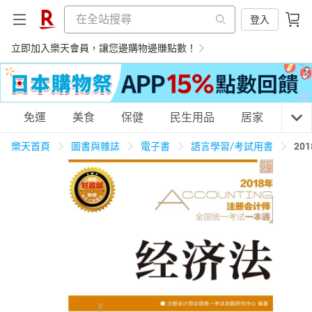
登入
立即加入樂天會員，讓您邊購物邊賺點數！
購物網分類
免運
美食
保健
民生用品
居家
3C
樂天首頁
圖書與雜誌
電子書
語言學習/考試用書
2
天天免運
美食蛋糕
養生保健
民生用品
居家生活
3C家電
運動休閒
親子玩具
女裝
男裝
化妝保養
情趣用品