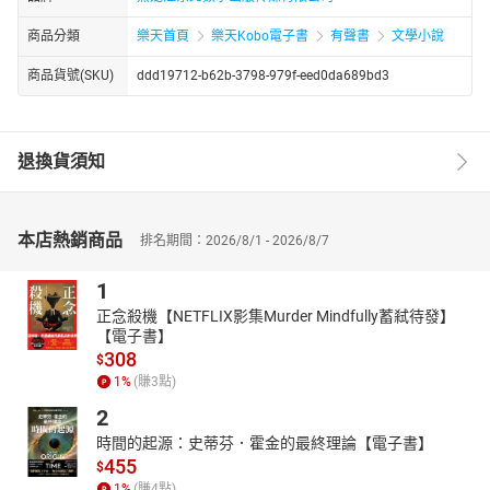
商品分類
樂天首頁
樂天Kobo電子書
有聲書
文學小說
商品貨號(SKU)
ddd19712-b62b-3798-979f-eed0da689bd3
退換貨須知
本店熱銷商品
排名期間：2026/8/1 - 2026/8/7
1
正念殺機【NETFLIX影集Murder Mindfully蓄弒待發】
【電子書】
308
$
1
%
(賺
3
點)
2
時間的起源：史蒂芬．霍金的最終理論【電子書】
455
$
1
%
(賺
4
點)