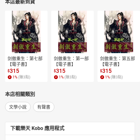
本店最新到貨
剑傲重生：第七部
剑傲重生：第一部
剑傲重生：第五部
【電子書】
【電子書】
【電子書】
315
315
315
$
$
$
1
%
(賺
3
點)
1
%
(賺
3
點)
1
%
(賺
3
點)
本店相關類別
文學小說
有聲書
下載樂天 Kobo 應用程式