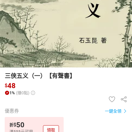
日本購物
電子/紙本書
HOT
三侠五义（一）【有聲書】
48
$
1%
(賺0點)
優惠券
一鍵全領
50
$
折
領取
滿555元可用