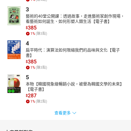
3
藝術的40堂公開課：透過故事，走進藝術家創作現場，
看藝術如何誕生、如何形塑人類生活【電子書】
385
$
1
%
(賺
3
點)
4
扁平時代：演算法如何限縮我們的品味與文化【電子
書】
385
$
1
%
(賺
3
點)
5
本物【韓國現象級暢銷小說，被譽為韓國文學的未來】
【電子書】
287
$
1
%
(賺
2
點)
查看更多