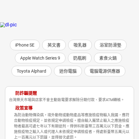
iPhone SE
英文書
吸乳器
浴室防滑墊
Apple Watch Series 9
奶瓶刷
素食火鍋
Toyota Alphard
迷你電腦
電腦電源供應器
防詐騙提醒
台灣樂天市場與店家不會主動致電要求解除分期付款、要求ATM轉帳。
政策宣導
為防治動物傳染病，境外動物或動物產品等應施檢疫物輸入我國，應符
合動物檢疫規定，並依規定申請檢疫。擅自輸入屬禁止輸入之應施檢疫
物者最高可處七年以下有期徒刑，得併科新臺幣三百萬元以下罰金。應
施檢疫物之輸入人或代理人未依規定申請檢疫者，得處新臺幣五萬元以
上一百萬元以下罰鍰，並得按次處罰。