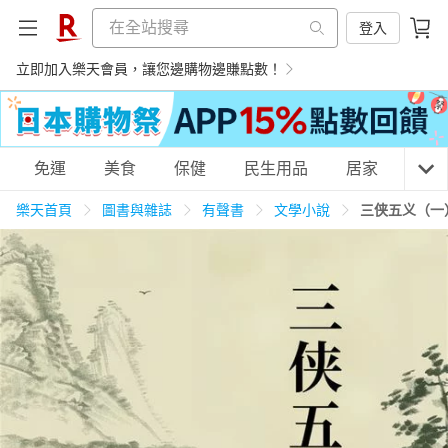
登入
立即加入樂天會員，讓您邊購物邊賺點數！
購物網分類
免運
美食
保健
民生用品
居家
3C
樂天首頁
圖書與雜誌
有聲書
文學小說
三侠五义（一
天天免運
美食蛋糕
養生保健
民生用品
居家生活
3C家電
運動休閒
親子玩具
女裝
男裝
化妝保養
情趣用品