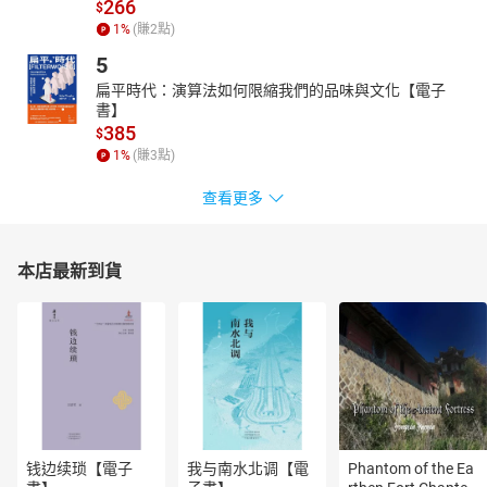
266
$
巫術禁忌的文化底蘊是心靈感應；巫術的心靈感應，又往往表現在
1
%
(賺
2
點)
巫術禁忌之中。
5
本書特色：本書從原始神話和圖騰文化切入，討論巫性在中國文化
扁平時代：演算法如何限縮我們的品味與文化【電子
中的角色和作為原始人文根性之一的可能性，並結合文字學、神話
書】
傳說、古籍記載及考古發現。此外還探討了神鬼與靈的觀念，特別
385
$
是靈的感應與巫術和宗教的連繫。最後，著重於巫史文化的特色和
1
%
(賺
3
點)
由巫術至史學的演進過程，並涉及巫術禁忌與心靈感應，使讀者更
理解古代信仰的脈絡。
查看更多
本店最新到貨
钱边续琐【電子
我与南水北调【電
Phantom of the Ea