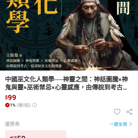
日本購物
電子/紙本書
HOT
中國巫文化人類學──神靈之間：神話圖騰×神
鬼與靈×巫術禁忌×心靈感應，由傳說到考古，
追尋原巫文化的現象【有聲書】
99
$
1%
(賺0點)
優惠券
一鍵全領