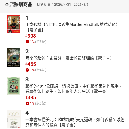
本店熱銷商品
居於主導地位的人文根性之一，也許會使人感到有些突然。一般看
排名期間：2026/7/31 - 2026/8/6
來，所謂巫性，不就是那種不登大雅之堂、屬於「巫風鬼氣」的人
1
文屬性嗎？憑什麼可以稱其是中國文化的原始人文根性，難道中華
五千年偉大而燦爛的文化與文明，本在於「巫」？
正念殺機【NETFLIX影集Murder Mindfully蓄弒待發】
【電子書】
▎神（鬼）與靈的神祕世界
308
$
中國巫文化有兩個基本的人文範疇，便是神（鬼）和靈，其中的所
1
%
(賺
3
點)
謂神，實際上往往指鬼或者是鬼、神的合一，它和靈、巫與巫性範
疇一起，呈現了中國原始文化的底蘊和靈魂。
2
▎「巫史文化」的「中國」
時間的起源：史蒂芬．霍金的最終理論【電子書】
455
人類原始文化，一般都要經歷盛行原始巫術、神話與圖騰的漫長歷
$
史時期，這一原始文化的溫床，是爾後民族與時代文化的孵化器，
1
%
(賺
4
點)
為後世文化的發展，提供了許多可能。就中國原始文化而言，儘管
3
在其前進的道路上，不是沒有可能由原始「信文化」走向宗教的，
藝術的40堂公開課：透過故事，走進藝術家創作現場，
可是，中國的歷史偏偏選擇了一條由「巫」向「史」的文化之路，
看藝術如何誕生、如何形塑人類生活【電子書】
從而把自己與希臘、印度和中東等民族的文化區別開來。
385
$
▎巫術禁忌與心靈感應
1
%
(賺
3
點)
所謂巫術禁忌，指巫者，人為的規定和施行的強制性禁絕，為的是
4
確保施巫的所謂「靈驗」與「成功」。中國巫文化的巫術禁忌多如
一本書讀懂美元：9堂課解析美元邏輯，如何影響全球經
牛毛，它們往往是與巫術的心靈感應同時出現的。巫術禁忌，建立
濟和每個人的投資【電子書】
在天與人、人與人、物與人以及物與物之間相互感應的假設之上。