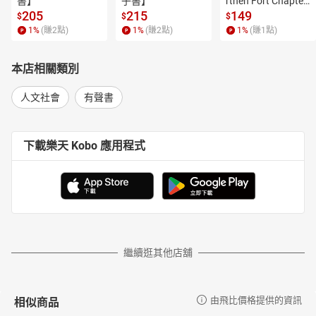
書】
子書】
rthen Fort Chapter
 4【有聲書】
205
215
149
$
$
$
1
%
(賺
2
點)
1
%
(賺
2
點)
1
%
(賺
1
點)
本店相關類別
人文社會
有聲書
下載樂天 Kobo 應用程式
繼續逛其他店舖
相似商品
由飛比價格提供的資訊