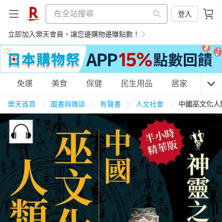
登入
立即加入樂天會員，讓您邊購物邊賺點數！
購物網分類
免運
美食
保健
民生用品
居家
3C
樂天首頁
圖書與雜誌
有聲書
人文社會
中國巫文化人
天天免運
美食蛋糕
養生保健
民生用品
居家生活
3C家電
運動休閒
親子玩具
女裝
男裝
化妝保養
情趣用品