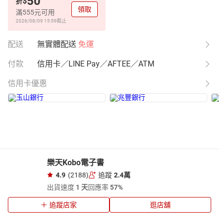
50
$
折
領取
滿555元可用
2026/08/09 15:59
截止
配送
無實體配送
免運
付款
信用卡／LINE Pay／AFTEE／ATM
信用卡優惠
樂天Kobo電子書
4.9
(2188)
追蹤
2.4萬
出貨速度
1 天
回應率
57%
追蹤店家
逛店舖