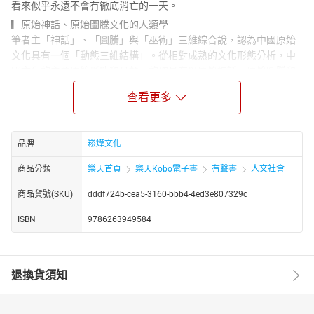
看來似乎永遠不會有徹底消亡的一天。
▎原始神話、原始圖騰文化的人類學
筆者主「神話」、「圖騰」與「巫術」三維綜合說，認為中國原始
文化具有一個「動態三維結構」。從相對成熟的文化形態分析，中
國文化的主要原始形態和品類，的確具有以原始神話、原始圖騰和
原始巫術為主的系統的三維結構，並且以原巫文化為其基本和主
查看更多
導。在這原始三維文化形態誕生以前，還有漫長而古遠的人類文
化，對此我們幾乎是一無所知的。
▎中國巫文化的人類學特質
品牌
崧燁文化
談到巫術，也許首先會直接給人一種感覺，以為它僅僅是一種充滿
著落後、迷信或者是怪異而可怕的文化現象，它無非是巫婆神漢、
商品分類
樂天首頁
樂天Kobo電子書
有聲書
人文社會
裝神弄鬼的那一套，它是「宗教的孑遺」，「灰暗的想像」，作為
商品貨號(SKU)
dddf724b-cea5-3160-bbb4-4ed3e807329c
文化糟粕，可以說是人類文明史上最黑暗、最醜陋的一部分。因
而，一旦發覺居然有人在研究什麼巫文化，便會投去一瞥困惑、不
ISBN
9786263949584
安和懷疑的目光。我們要以科學的態度來對待巫術，看到它的種種
迷信、無知與虛妄，從而棄其糟粕。它與原始社會的家國大事、科
學宗教、哲學道德、文學藝術、醫學養生和堪輿地理等，都具有千
退換貨須知
絲萬縷的歷史和人文關聯。
▎巫性：中國文化的原始人文根性之一
筆者以「巫性」這一新創的範疇，試圖概括春秋戰國之前中國文化