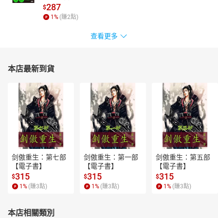
287
$
1
%
(賺
2
點)
查看更多
本店最新到貨
剑傲重生：第七部
剑傲重生：第一部
剑傲重生：第五部
【電子書】
【電子書】
【電子書】
315
315
315
$
$
$
1
%
(賺
3
點)
1
%
(賺
3
點)
1
%
(賺
3
點)
本店相關類別