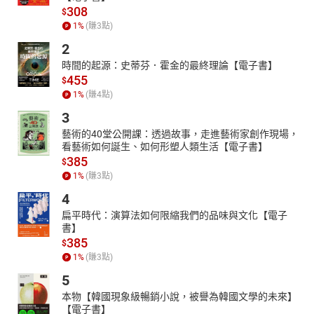
308
$
1
%
(賺
3
點)
2
時間的起源：史蒂芬．霍金的最終理論【電子書】
455
$
1
%
(賺
4
點)
3
藝術的40堂公開課：透過故事，走進藝術家創作現場，
看藝術如何誕生、如何形塑人類生活【電子書】
385
$
1
%
(賺
3
點)
4
扁平時代：演算法如何限縮我們的品味與文化【電子
書】
385
$
1
%
(賺
3
點)
5
本物【韓國現象級暢銷小說，被譽為韓國文學的未來】
【電子書】