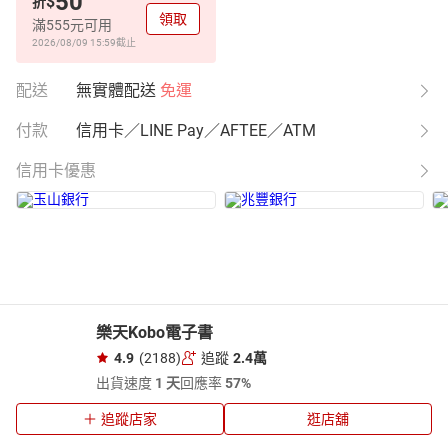
50
$
折
領取
滿555元可用
2026/08/09 15:59
截止
配送
無實體配送
免運
付款
信用卡／LINE Pay／AFTEE／ATM
信用卡優惠
樂天Kobo電子書
4.9
(2188)
追蹤
2.4萬
出貨速度
1 天
回應率
57%
追蹤店家
逛店舖