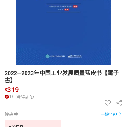
日本購物
電子/紙本書
HOT
2022—2023年中国工业发展质量蓝皮书【電子
書】
319
$
1%
(賺3點)
優惠券
一鍵全領