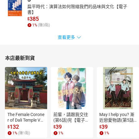
扁平時代：演算法如何限縮我們的品味與文化【電子
書】
385
$
1
%
(賺
3
點)
查看更多
本店最新到貨
The Female Corone
前輩，請跟我交往
May I help you? 漸
r of Dali Temple Vo
(第6話)完【電子
近戀愛物語(第5話)
l.6【有聲書】
書】
【電子書】
132
39
39
$
$
$
1
%
(賺
1
點)
1
%
1
%