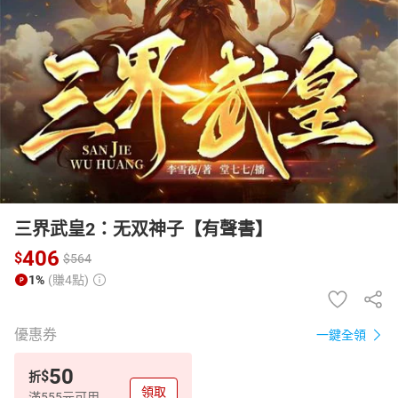
日本購物
電子/紙本書
HOT
三界武皇2：无双神子【有聲書】
406
$
$
564
1%
(賺4點)
優惠券
一鍵全領
50
$
折
領取
滿555元可用