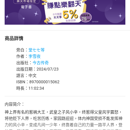
商品詳情
旁白：
堂七七等
作者：
李雪夜
出版社：
今古传奇
出版日期：2024/07/23
語言：中文
ISBN：8970000015062
時長：11:02:34
内容简介：
神上界有名的惹祸大王，武皇之子风小辛，终惹得父皇风宇震怒，
将他贬下人界，吃苦历练。家园路迢迢，体内神国受损不能发挥神
力的风小辛，变成凡间一少年，终靠着自己的力量一路平人界，登