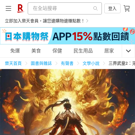
登入
立即加入樂天會員，讓您邊購物邊賺點數！
購物網分類
免運
美食
保健
民生用品
居家
3C
樂天首頁
圖書與雜誌
有聲書
文學小說
三界武皇2：
天天免運
美食蛋糕
養生保健
民生用品
居家生活
3C家電
運動休閒
親子玩具
女裝
男裝
化妝保養
情趣用品