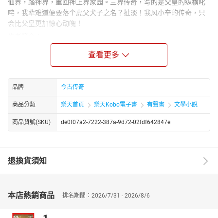
仙界，踏神界，重回神上界家园。三界传奇，写的是父皇的纵横叱
咤，我辈难道便要落个虎父犬子之名？扯淡！我风小辛的传奇，只
会比父皇更加惊心动魄！
作者简介：
李雪夜，男，黑龙江牡丹江人士。知名网络奇幻作家，练过武、写
查看更多
过书、还能讲国学，老李就是这么炫酷。代表作有《三界武皇》、
《将神》、《末世造物主》、《星战文明》等，曾出版《鬼舞》
《虚空战役》《妖歌》《厄运之手》。其文风硬朗，以丰富的想象
品牌
今古传奇
力，新奇的世界观，深为读者叹服。
商品分類
樂天首頁
樂天Kobo電子書
有聲書
文學小說
商品貨號(SKU)
de0f07a2-7222-387a-9d72-02fdf642847e
退換貨須知
本店熱銷商品
排名期間：2026/7/31 - 2026/8/6