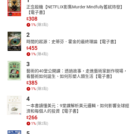
1
正念殺機【NETFLIX影集Murder Mindfully蓄弒待發】
【電子書】
308
$
1
%
(賺
3
點)
2
時間的起源：史蒂芬．霍金的最終理論【電子書】
455
$
1
%
(賺
4
點)
3
藝術的40堂公開課：透過故事，走進藝術家創作現場，
看藝術如何誕生、如何形塑人類生活【電子書】
385
$
1
%
(賺
3
點)
4
一本書讀懂美元：9堂課解析美元邏輯，如何影響全球經
濟和每個人的投資【電子書】
266
$
1
%
(賺
2
點)
5