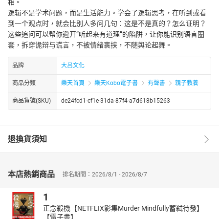
相。
逻辑不是学术问题，而是生活能力。学会了逻辑思考，在听到或看
到一个观点时，就会比别人多问几句：这是不是真的？怎么证明？
这些追问可以帮你避开“听起来有道理”的陷阱，让你能识别语言圈
套，拆穿诡辩与谎言，不被情绪裹挟，不随舆论起舞。
品牌
大吕文化
商品分類
樂天首頁
樂天Kobo電子書
有聲書
親子教養
商品貨號(SKU)
de24fcd1-cf1e-31da-87f4-a7d618b15263
退換貨須知
本店熱銷商品
排名期間：2026/8/1 - 2026/8/7
1
正念殺機【NETFLIX影集Murder Mindfully蓄弒待發】
【電子書】