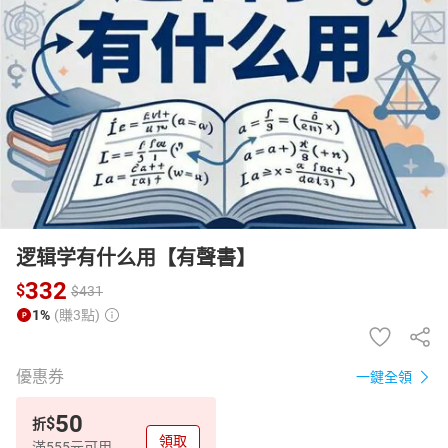
日本購物
電子/紙本書
HOT
逻辑学有什么用【有聲書】
332
$
$
431
1%
(賺3點)
優惠券
一鍵全領
50
$
折
領取
滿555元可用