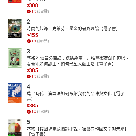
308
$
1
%
(賺
3
點)
2
時間的起源：史蒂芬．霍金的最終理論【電子書】
455
$
1
%
(賺
4
點)
3
藝術的40堂公開課：透過故事，走進藝術家創作現場，
看藝術如何誕生、如何形塑人類生活【電子書】
385
$
1
%
(賺
3
點)
4
扁平時代：演算法如何限縮我們的品味與文化【電子
書】
385
$
1
%
(賺
3
點)
5
本物【韓國現象級暢銷小說，被譽為韓國文學的未來】
【電子書】