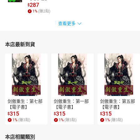
287
$
1
%
(賺
2
點)
查看更多
本店最新到貨
剑傲重生：第七部
剑傲重生：第一部
剑傲重生：第五部
【電子書】
【電子書】
【電子書】
315
315
315
$
$
$
1
%
(賺
3
點)
1
%
(賺
3
點)
1
%
(賺
3
點)
本店相關類別