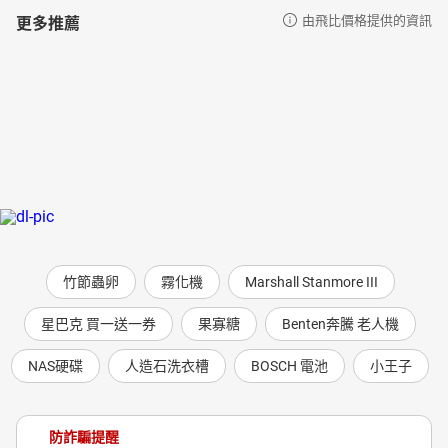
更多推薦
由飛比價格提供的資訊
竹節蟲卵
霧化機
Marshall Stanmore III
星巴克 買一送一券
果寡糖
Benten奔騰 老人機
NAS硬碟
人造石洗衣槽
BOSCH 電池
小王子
防詐騙提醒