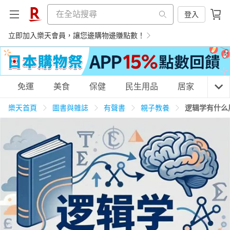
登入
立即加入樂天會員，讓您邊購物邊賺點數！
購物網分類
免運
美食
保健
民生用品
居家
3C
樂天首頁
圖書與雜誌
有聲書
親子教養
逻辑学有什么
天天免運
美食蛋糕
養生保健
民生用品
居家生活
3C家電
運動休閒
親子玩具
女裝
男裝
化妝保養
情趣用品