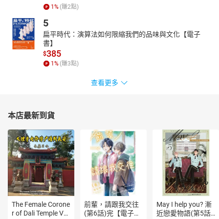
1
%
(賺
2
點)
5
扁平時代：演算法如何限縮我們的品味與文化【電子
書】
385
$
1
%
(賺
3
點)
查看更多
本店最新到貨
The Female Corone
前輩，請跟我交往
May I help you? 漸
r of Dali Temple Vo
(第6話)完【電子
近戀愛物語(第5話)