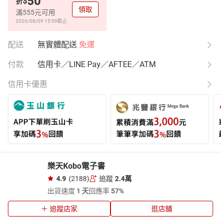
50
$
折
領取
滿555元可用
2026/08/09 15:59
截止
配送
無實體配送
免運
付款
信用卡／LINE Pay／AFTEE／ATM
信用卡優惠
樂天Kobo電子書
4.9
(2188)
追蹤
2.4萬
出貨速度
1 天
回應率
57%
追蹤店家
逛店舖