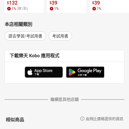
l.6【有聲書】
書】
【電子書】
132
39
39
$
$
$
1
%
(賺
1
點)
1
%
1
%
本店相關類別
語言學習/考試用書
考試用書
下載樂天 Kobo 應用程式
繼續逛其他店舖
相似商品
由飛比價格提供的資訊