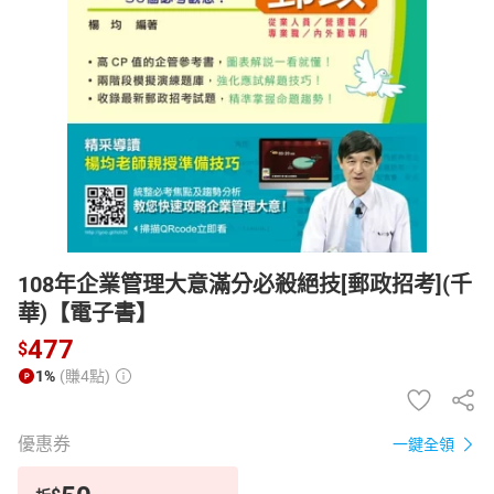
日本購物
電子/紙本書
HOT
108年企業管理大意滿分必殺絕技[郵政招考](千
華)【電子書】
477
$
1%
(賺4點)
優惠券
一鍵全領