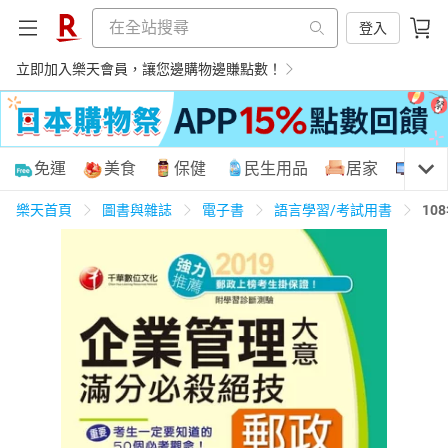
登入
立即加入樂天會員，讓您邊購物邊賺點數！
購物網分類
免運
美食
保健
民生用品
居家
3C
樂天首頁
圖書與雜誌
電子書
語言學習/考試用書
10
天天免運
美食蛋糕
養生保健
民生用品
居家生活
3C家電
運動休閒
親子玩具
女裝
男裝
化妝保養
情趣用品