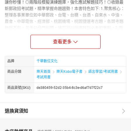
讓你秒懂！◎兩階段模擬演練題庫，強化應試解題技巧！◎收錄最
新郵政招考試題，精準掌握命題趨勢！本書特色如下: 1.聚焦核心：
整理各事業單位如中華郵政、台電、台糖、台酒、自來水、中油、
農會、中華電信、經濟部、桃園機場、桃園捷運考古題，各類考題
無所不包，並予以分門別類，讓您可以迅速找到必考的重點。2.圖
文並茂：重要觀念透過表格或圖案呈現，避免繁複文字敘述，讓你
輕鬆閱讀，高效率地吸收知識。3.觀念釐清：針對比較容易答錯的
查看更多
觀念，特別挑出來予以釐清，讓你不再對各家流派的企管觀念霧煞
煞。4.充分練習：本書【實戰觀摩】及【模擬演練】，合計將近
2000題，考生能在試題演練中，大量練習以戰養戰增強應試實力，
品牌
千華數位文化
讓你利用考前寶貴的時間，練習最重要的試題，以求在短時間內盡
商品分類
樂天首頁
樂天Kobo電子書
語言學習/考試用書
力爭取高分。相信本書絕對是您參加考試必備的工具書，考場致勝
考試用書
的關鍵！
商品貨號(SKU)
de380459-52d2-35b4-8c3e-d6af7d7f22c7
退換貨須知