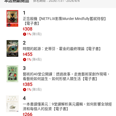
本店熱銷商品
排名期間：2026/7/31 - 2026/8/6
1
正念殺機【NETFLIX影集Murder Mindfully蓄弒待發】
【電子書】
308
$
1
%
(賺
3
點)
2
時間的起源：史蒂芬．霍金的最終理論【電子書】
455
$
1
%
(賺
4
點)
3
藝術的40堂公開課：透過故事，走進藝術家創作現場，
看藝術如何誕生、如何形塑人類生活【電子書】
385
$
1
%
(賺
3
點)
4
一本書讀懂美元：9堂課解析美元邏輯，如何影響全球經
濟和每個人的投資【電子書】
266
$