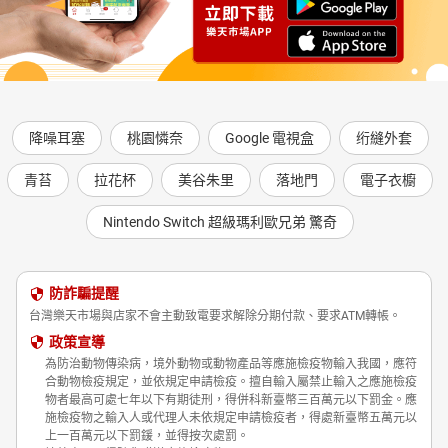
降噪耳塞
桃園憐奈
Google 電視盒
绗縫外套
青苔
拉花杯
美谷朱里
落地門
電子衣櫥
Nintendo Switch 超級瑪利歐兄弟 驚奇
防詐騙提醒
台灣樂天市場與店家不會主動致電要求解除分期付款、要求ATM轉帳。
政策宣導
為防治動物傳染病，境外動物或動物產品等應施檢疫物輸入我國，應符
合動物檢疫規定，並依規定申請檢疫。擅自輸入屬禁止輸入之應施檢疫
物者最高可處七年以下有期徒刑，得併科新臺幣三百萬元以下罰金。應
施檢疫物之輸入人或代理人未依規定申請檢疫者，得處新臺幣五萬元以
上一百萬元以下罰鍰，並得按次處罰。