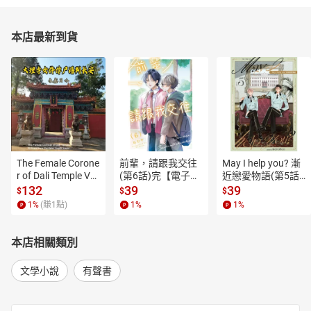
本店最新到貨
The Female Corone
前輩，請跟我交往
May I help you? 漸
r of Dali Temple Vo
(第6話)完【電子
近戀愛物語(第5話)
l.6【有聲書】
書】
【電子書】
132
39
39
$
$
$
1
%
(賺
1
點)
1
%
1
%
本店相關類別
文學小說
有聲書