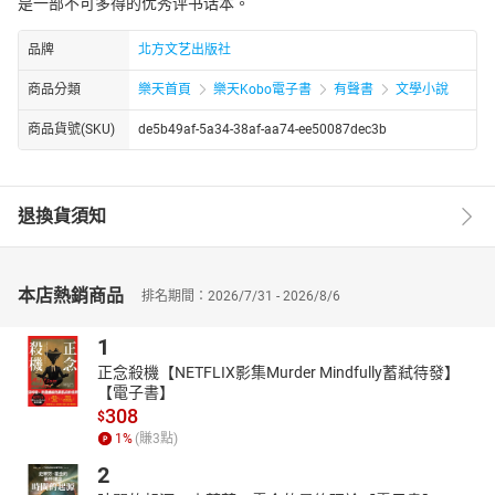
是一部不可多得的优秀评书话本。
品牌
北方文艺出版社
商品分類
樂天首頁
樂天Kobo電子書
有聲書
文學小說
商品貨號(SKU)
de5b49af-5a34-38af-aa74-ee50087dec3b
退換貨須知
本店熱銷商品
排名期間：2026/7/31 - 2026/8/6
1
正念殺機【NETFLIX影集Murder Mindfully蓄弒待發】
【電子書】
308
$
1
%
(賺
3
點)
2