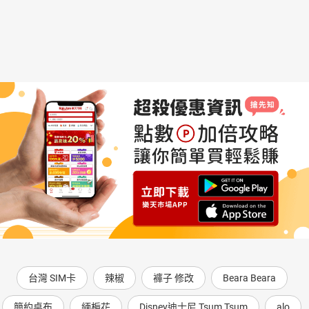
台灣 SIM卡
辣椒
褲子 修改
Beara Beara
簡約桌布
緬梔花
Disney迪士尼 Tsum Tsum
alo