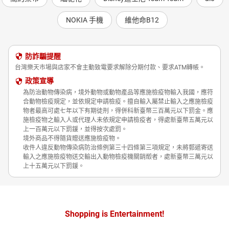
NOKIA 手機
維他命B12
防詐騙提醒
台灣樂天市場與店家不會主動致電要求解除分期付款、要求ATM轉帳。
政策宣導
為防治動物傳染病，境外動物或動物產品等應施檢疫物輸入我國，應符
合動物檢疫規定，並依規定申請檢疫。擅自輸入屬禁止輸入之應施檢疫
物者最高可處七年以下有期徒刑，得併科新臺幣三百萬元以下罰金。應
施檢疫物之輸入人或代理人未依規定申請檢疫者，得處新臺幣五萬元以
上一百萬元以下罰鍰，並得按次處罰。
境外商品不得隨貨贈送應施檢疫物。
收件人違反動物傳染病防治條例第三十四條第三項規定，未將郵遞寄送
輸入之應施檢疫物送交輸出入動物檢疫機關銷燬者，處新臺幣三萬元以
上十五萬元以下罰鍰。
Shopping is Entertainment!