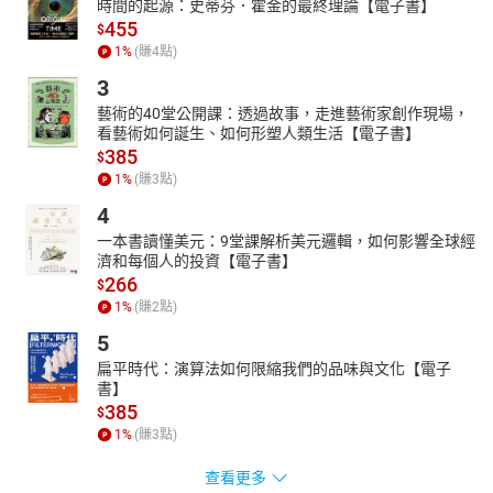
時間的起源：史蒂芬．霍金的最終理論【電子書】
455
$
1
%
(賺
4
點)
3
藝術的40堂公開課：透過故事，走進藝術家創作現場，
看藝術如何誕生、如何形塑人類生活【電子書】
385
$
1
%
(賺
3
點)
4
一本書讀懂美元：9堂課解析美元邏輯，如何影響全球經
濟和每個人的投資【電子書】
266
$
1
%
(賺
2
點)
5
扁平時代：演算法如何限縮我們的品味與文化【電子
書】
385
$
1
%
(賺
3
點)
查看更多