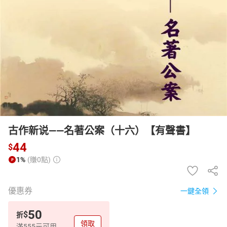
日本購物
電子/紙本書
HOT
古作新说——名著公案（十六）【有聲書】
44
$
1%
(賺0點)
優惠券
一鍵全領
50
$
折
領取
滿555元可用