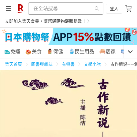
登入
立即加入樂天會員，讓您邊購物邊賺點數！
購物網分類
免運
美食
保健
民生用品
居家
3C
樂天首頁
圖書與雜誌
有聲書
文學小說
古作新说——
天天免運
美食蛋糕
養生保健
民生用品
居家生活
3C家電
運動休閒
親子玩具
女裝
男裝
化妝保養
情趣用品