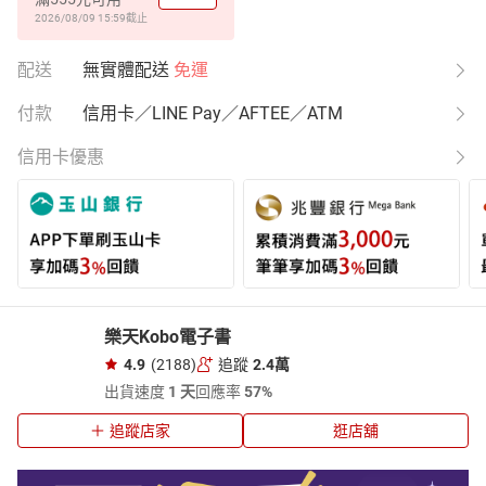
2026/08/09 15:59
截止
配送
無實體配送
免運
付款
信用卡／LINE Pay／AFTEE／ATM
信用卡優惠
樂天Kobo電子書
4.9
(2188)
追蹤
2.4萬
出貨速度
1 天
回應率
57%
追蹤店家
逛店舖