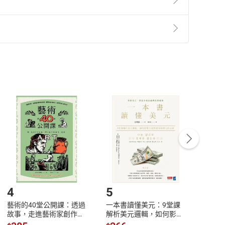
準則
第
2
條第
5
款之規定，「非以有形媒介提供之數位
，不適用消保法第
19
條第
1
項七日內無條件退貨之規
非以有形媒介提供之數位內容，消費者同意若訂購後
付款
方式
完成
訂單
中點選「瀏覽訂單明細」
>
「申請取消訂單
/
退
Payment
Complete
/退貨。
登入帳號，下載書籍後看書
4
5
6
藝術的40堂公開課：透過
一本書讀懂美元：9堂課
本物
故事，走進藝術家創作現
解析美元邏輯，如何影響
說，
場，看藝術如何誕生、如
全球經濟和每個人的投資
來】