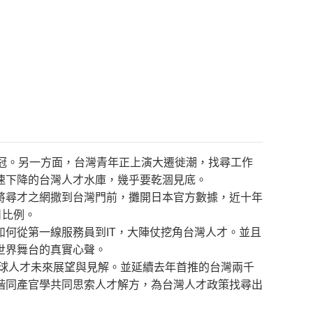
冠。另一方面，台灣青年正上演大遷徙潮，找尋工作
速下降的台灣人才水庫，幾乎要乾涸見底。
將尋才之網撒到台灣門前，攤開日本官方數據，近十年
日比例。
如何從第一線服務員到IT，大陣仗挖角台灣人才。並且
世界舞台的真實心聲。
手全球人才未來展望與見解。並延續去年首推的台灣兩千
偕同產官學共同思索人才解方，為台灣人才政策找尋出