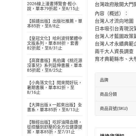
2026線上漫畫博覽會-輕小
台灣政府敞開大門
說，單本79折起，至8/15止
內容（概述）：
台灣人才流向地圖
【臉譜出版】出版社推薦，單
本85折，至8/8止
日本吸引台青現況
台灣人才藍圖政策
【皇冠文化】哈利波特繁體中
文版系列，單本88折，套書
台灣人才永續典範
82折起，至8/31止
兩千大人資長調查
育才典範縣市、大
【高寶書版】馬伯庸《桃花源
沒事兒》系列延伸書展，單本
85折起，至8/25止
品牌
【小角落文化】閱來閱好玩，
暑期書展，單本82折，至
8/16止
商品分類
【大牌出版 x 一起來出版】全
商品貨號(SKU)
書系，單本85折，至8/13止
【聯經出版】吃好油降血糖，
從控醣到舒壓的全方位健康提
案，單本85折，至7/31止