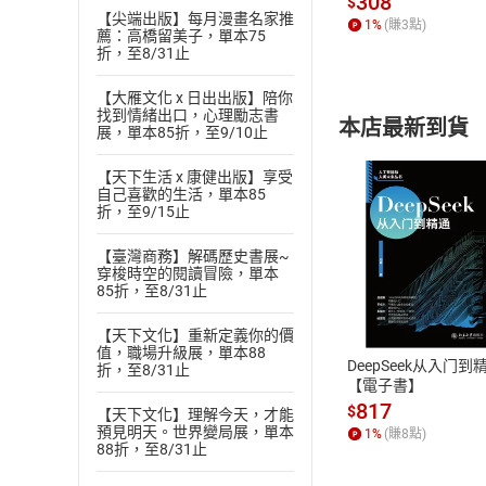
308
$
【尖端出版】每月漫畫名家推
1
%
(賺
3
點)
薦：高橋留美子，單本75
折，至8/31止
【大雁文化 x 日出出版】陪你
找到情緒出口，心理勵志書
本店最新到貨
展，單本85折，至9/10止
【天下生活 x 康健出版】享受
自己喜歡的生活，單本85
折，至9/15止
【臺灣商務】解碼歷史書展~
穿梭時空的閱讀冒險，單本
付款方
85折，至8/31止
ATM轉帳、信用卡
【天下文化】重新定義你的價
值，職場升級展，單本88
DeepSeek从入门到
折，至8/31止
【電子書】
817
$
【天下文化】理解今天，才能
預見明天。世界變局展，單本
1
%
(賺
8
點)
88折，至8/31止