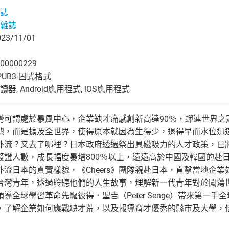
誌
雜誌
3/11/01
00000229
UB3-固式格式
, Android應用程式, iOS應用程式
灣可謂處於暴風中心，企業缺才痛感創新高達90％，蟬連世界之
嶼，而是擴及全世界，使得原本就因為生得少，退得早而水位迅
外流？又去了哪裡？日本政府透過祭出具磁吸力的人才政策，已
簽證人數，成長幅度暴增800％以上，遠遠高於中國及韓國的赴
流日本的真實樣貌，《Cheers》團隊親赴日本，直擊當地企業
台灣青年，透過聆聽他們的人生故事，理解新一代青年對於闖蕩
導全球學習革命先驅彼得．聖吉（Peter Senge）帶來第一
，了解企業如何應戰缺才荒，以及報導育才優秀的縣市及大學，