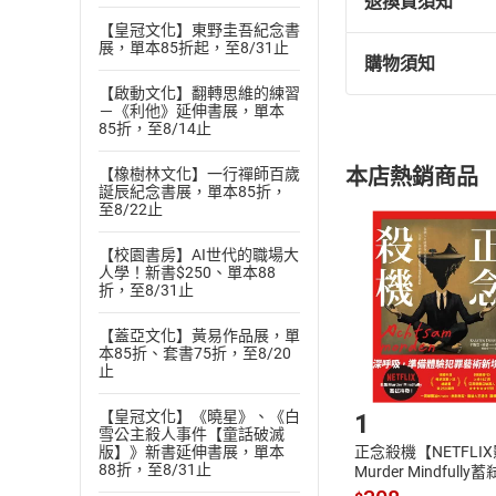
退換貨須知
【皇冠文化】東野圭吾紀念書
展，單本85折起，至8/31止
購物須知
退換貨規定：
【啟動文化】翻轉思維的練習
(
一
)
依
消費
－《利他》延伸書展，單本
內容或一經提
85折，至8/14止
購書須知
定。
本店熱銷商品
【橡樹林文化】一行禪師百歲
(
二
)
消費者
誕辰紀念書展，單本85折，
至8/22止
且已下載
/
存
挑選
商
退貨方式：您
Choose
【校園書房】AI世代的職場大
貨」，本店鋪
人學！新書$250、單本88
折，至8/31止
請注意，樂天
購書後，
【蓋亞文化】黃易作品展，單
本85折、套書75折，至8/20
止
Step1
【皇冠文化】《曉星》、《白
1
雪公主殺人事件【童話破滅
版】》新書延伸書展，單本
正念殺機【NETFLI
88折，至8/31止
Murder Mindfully
發】【電子書】