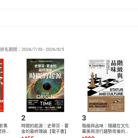
者保護法
第
19
條第
1
項後段
暨
通訊交易解除權合理例外情事適用
供即為完成之線上服務，經消費者事先同意始提供。」 之商品
排名期間：2026/7/30 - 2026/8/5
訂購本店鋪之商品即代表知悉本店鋪所銷售之商品為電子書，屬
取電子書，不得請求退貨退款。
品
放入
購物車
登入
帳號
欲取消訂單或辦理退貨時，請登入樂天市場，並於「我的訂單」
Shopping cart
Login
將依您的申請進行審核，待審核通過後將為您辦理退款事宜。
市場須以整筆訂單為單位進行取消/退貨，恕無法以單支商品取消
如何開始使用？
.選擇閱讀載具
Step2.
2
3
X影集
時間的起源：史蒂芬．霍
階級與品味：隱藏在文化
蓄弒待
金的最終理論【電子書】
審美與流行趨勢背後的地
位渴望【電子書】