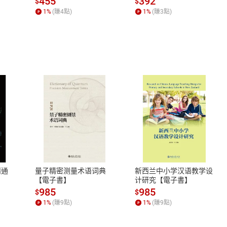
455
392
$
$
1
%
(賺
4
點)
1
%
(賺
3
點)
式
退換貨規範
、LINE PAY、AFTEE
本店是否提供消費者保護法七日猶
之權利，遽消費者保護法及通訊交
精通
量子精密测量术语词典
新西兰中小学汉语教学设
除權合理例外情事適用準則，依商
【電子書】
计研究【電子書】
質各有不同規定。詳細退換貨說明
985
985
$
$
照各商品說明。
1
%
(賺
9
點)
1
%
(賺
9
點)
詳細說明