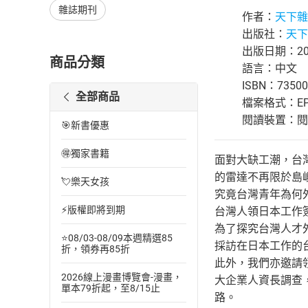
雜誌期刊
作者：
天下雜
出版社：
天下
出版日期：202
商品分類
語言：中文
ISBN：73500
全部商品
檔案格式：EP
閱讀裝置：閱讀器
🎯新書優惠
🉐獨家書籍
面對大缺工潮，台
的雷達不再限於島
💘樂天女孩
究竟台灣青年為何
⚡版權即將到期
台灣人領日本工作
為了探究台灣人才外
⭐08/03-08/09本週精選85
採訪在日本工作的
折，領券再85折
此外，我們亦邀請領
2026線上漫畫博覽會-漫畫，
大企業人資長調查
單本79折起，至8/15止
路。