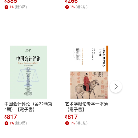
385
266
28
$
$
$
何形塑人類生活【電子
【電子書】
1
%
(賺
3
點)
1
%
(賺
2
點)
1
%
書】
客服資訊
豫期
服務時間：週一到週五 10:00-12:00、
易解
13:00-17:00 (國定假日及例假日休息)
中国会计评论（第22卷第
艺术学概论考学一本通
Ori
品性
客服電話：0080-1857077
4期）【電子書】
【電子書】
图与
【電
請參
客服信箱：
聯絡店家
817
817
81
$
$
$
1
%
(賺
8
點)
1
%
(賺
8
點)
1
%