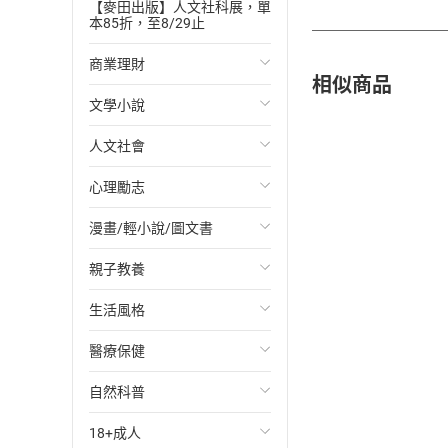
【麥田出版】人文社科展，單
本85折，至8/29止
商業理財
相似商品
文學小說
投資理財
人文社會
經濟/趨勢
歐美文學
心理勵志
財務/金融
日本文學
國際關係
漫畫/輕小說/圖文書
管理/領導
韓國文學
政治
心靈成長/情緒
親子教養
職場工作術
華文文學
社會科學
人際關係
輕小說
生活風格
成功法
經典文學
台灣/中國歷史
兩性關係
奇幻/科幻
教育現場
醫療保健
行銷/廣告
成長/家庭生活小說
日/韓歷史
心理學
愛情故事
兒童文學/故事
飲食/食譜
自然科普
傳記
懸疑/推理小說
其他歷史/史學
職場/社會寫實
兒童科普/學習
健身/美顏
健康/養生
18+成人
商務/商學
科幻/奇幻小說
法律
懸疑/推理
育兒百科
運動/遊戲
常見疾病
生物科學