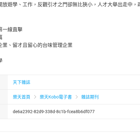
開放遊學、工作，反觀引才之門卻無比狹小，人才大舉出走中，
第一線直擊
篇
企業、留才且留心的台味管理企業
學
天下雜誌
樂天首頁
樂天Kobo電子書
雜誌期刊
de6a2392-82d9-338d-8c1b-fcea8b6df077