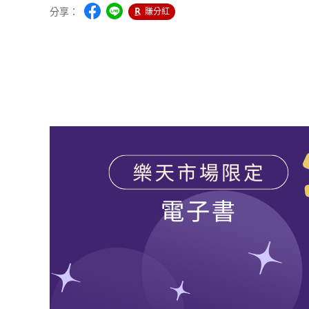
分享：
賺分紅