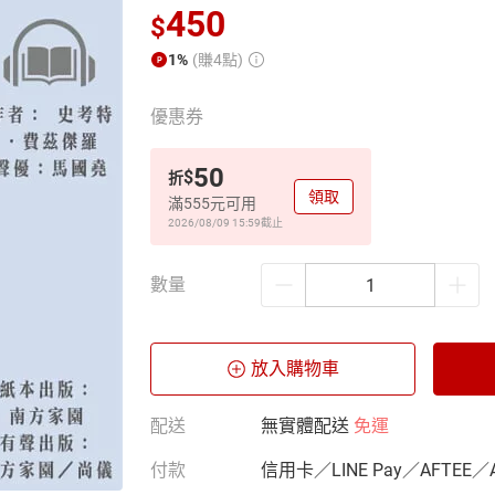
450
$
1%
(賺4點)
優惠券
50
$
折
領取
滿555元可用
2026/08/09 15:59
截止
數量
放入購物車
配送
無實體配送
免運
付款
信用卡／LINE Pay／AFTEE／