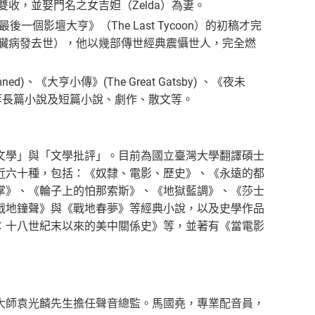
收，並娶門名之女吉妲（Zelda）為妻。
後一個影壇大亨》（The Last Tycoon）的初稿才完
心臟病發去世），他以幾部傳世經典震懾世人，完全燃
amned)、《大亨小傳》(The Great Gatsby) 、《夜未
 Tycoon) 等長篇小說及短篇小說、劇作、散文等。
文學」與「文學批評」。目前為國立臺灣大學翻譯碩士
近六十種，包括：《奴隸、電影、歷史》、《永遠的都
掌》、《輪子上的怕那索斯》、《地獄藍調》、《莎士
戰地鐘聲》與《戰地春夢》等經典小說，以及史學作品
：十八世紀末以來的美中關係史》等，並著有《當電影
大師袁光麟先生擔任聲音總監。馬國堯，專業配音員，