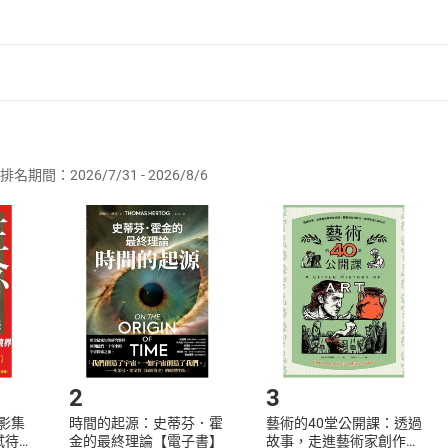
園及尚儀數位學習聯合出版
者保護法
第
19
條第
1
項後段
暨
通訊交易解除權合理例外情事適用
供即為完成之線上服務，經消費者事先同意始提供。」 之商品
排名期間：2026/7/31 - 2026/8/6
訂購本店鋪之商品即代表知悉本店鋪所銷售之商品為電子書，屬
取電子書，不得請求退貨退款。
品
放入
購物車
登入
帳號
欲取消訂單或辦理退貨時，請登入樂天市場，並於「我的訂單」
Shopping cart
Login
莫瑞：貝翠絲之子
將依您的申請進行審核，待審核通過後將為您辦理退款事宜。
莫瑞的吻
市場須以整筆訂單為單位進行取消/退貨，恕無法以單支商品取消
如何開始使用？
輕自我主義者的速寫
我主義者特質的形成
.選擇閱讀載具
Step2.
冒險前的準備階段
2
3
我主義者的低潮
X影集
時間的起源：史蒂芬．霍
藝術的40堂公開課：透過
位好心老師的插曲
蓄弒待
金的最終理論【電子書】
故事，走進藝術家創作現