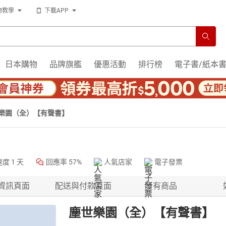
物教學
下載APP
日本購物
品牌旗艦
優惠活動
排行榜
電子書/紙本
樂園（全）【有聲書】
速度
1 天
回應率
57%
人氣店家
電子發票
資訊頁面
配送與付款頁面
所有商品
塵世樂園（全）【有聲書】