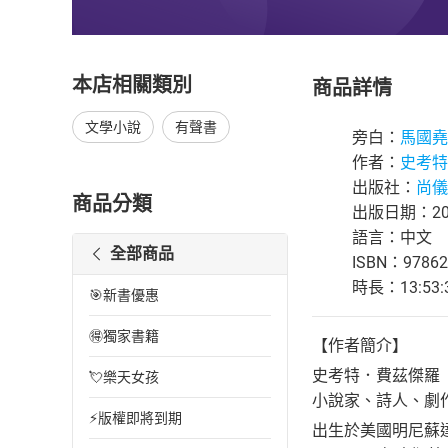
本店相關類別
商品詳情
文學小說
有聲書
旁白：
馬國堯
作者：
史考特
出版社：
尚儀S
商品分類
出版日期：202
語言：中文
全部商品
ISBN：97862
時長：13:53:
🎯新書優惠
🉐獨家書籍
【作者簡介】
史考特．費茲傑羅（F. Sc
💘樂天女孩
小說家、詩人、劇
⚡版權即將到期
出生於美國明尼蘇