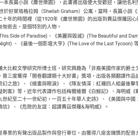
第一本長篇小說《塵世樂園》，此書甫出版便大受歡迎，讓他名利雙
世於好萊塢格拉姆（Sheilah Graham）公寓，當時，長篇小說《最
二十年的時間裡（從1920年《塵世樂園》的出版到費茲傑羅因
匆匆逝去，是個特別的人物。
 Side of Paradise)、《美麗與毀滅》(The Beautiful and D
the Night) 、《最後一個影壇大亨》(The Love of the Last
輔大比較文學研究所博士班，研究興趣為「非裔美國作家的爵士
，曾三度獲得「開卷翻譯類十大好書」獎項，出版各類翻譯作品
流幻之旅》、《繪畫與眼淚》、《隊友情深：紅襪四人組最後擊
擬刺客》等，近年代表譯作包括梅爾維爾《白鯨記》、海明威《
九世紀至二十一世紀初，一百五十年華人史詩》、《美國與中國
稿信》、《危險的友誼：超譯費茲傑羅&海明威》。
是專業的有聲出版品製作與發行單位，由獲得八座金鐘獎的配音