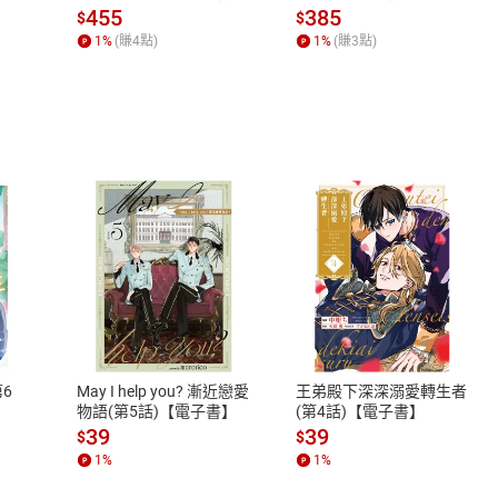
場，看藝術如何誕生、如
位美妙女郎的插曲
455
385
$
$
何形塑人類生活【電子
1
%
(賺
4
點)
1
%
(賺
3
點)
般的英雄事蹟
書】
頭的哲學
塔與怪獸
史事件
關艾莫瑞的描述
莎貝爾
林裡的寶貝
式
退換貨規範
歡在弧光燈下
、LINE PAY、AFTEE
本店是否提供消費者保護法七日猶
之權利，遽消費者保護法及通訊交
強音！
6
May I help you? 漸近戀愛
王弟殿下深深溺愛轉生者
除權合理例外情事適用準則，依商
我主義者的思考
物語(第5話)【電子書】
(第4話)【電子書】
質各有不同規定。詳細退換貨說明
39
39
$
$
不在焉的「超人」
照各商品說明。
1
%
1
%
續的影響
詳細說明