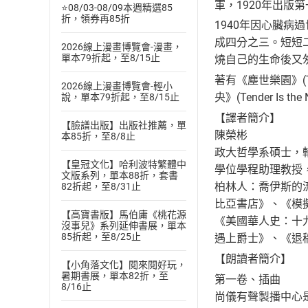
軍，1920年出版
⭐08/03-08/09本週精選85
折，領券再85折
1940年因心臟病過
成四分之三。短短
2026線上漫畫博覽會-漫畫，
單本79折起，至8/15止
燒自己的生命後又
著有《塵世樂園》(This
2026線上漫畫博覽會-輕小
央》(Tender Is 
說，單本79折起，至8/15止
【譯者簡介】
【臉譜出版】出版社推薦，單
陳榮彬
本85折，至8/8止
政大哲學系碩士，
【皇冠文化】哈利波特繁體中
學位學程助理教授
文版系列，單本88折，套書
柏林人：喬伊斯的
82折起，至8/31止
比亞書店》、《模
【高寶書版】馬伯庸《桃花源
《美國華人史：十
沒事兒》系列延伸書展，單本
85折起，至8/25止
遇上爵士》、《退
【朗讀者簡介】
【小角落文化】閱來閱好玩，
暑期書展，單本82折，至
第一卷、插曲
8/16止
尚儀有聲製播中心