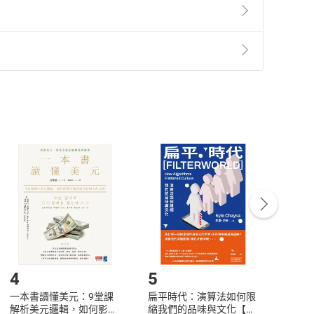
準則
第
2
條第
5
款之規定，「非以有形媒介提供之數位
，不適用消保法第
19
條第
1
項七日內無條件退貨之規
非以有形媒介提供之數位內容，消費者同意若訂購後
付款
方式
完成
訂單
中點選「瀏覽訂單明細」
>
「申請取消訂單
/
退
Payment
Complete
/退貨。
登入帳號，下載書籍後看書
4
5
6
一本書讀懂美元：9堂課
扁平時代：演算法如何限
本物
解析美元邏輯，如何影響
縮我們的品味與文化【電
說，