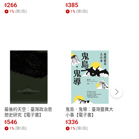
全球經濟和每個人的投資
子書】
來】
266
385
28
$
$
$
【電子書】
1
%
(賺
2
點)
1
%
(賺
3
點)
1
%
客服資訊
豫期
服務時間：週一到週五 10:00-12:00、
易解
13:00-17:00 (國定假日及例假日休息)
最後的天空：臺灣政治思
鬼島．鬼導：臺灣靈異大
中西
品性
客服電話：0080-1857077
想史研究【電子書】
小事【電子書】
子書
請參
客服信箱：
聯絡店家
546
336
32
$
$
$
1
%
(賺
5
點)
1
%
(賺
3
點)
1
%