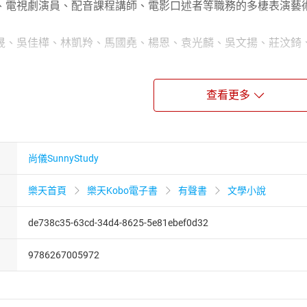
、電視劇演員、配音課程講師、電影口述者等職務的多棲表演藝
晟、吳佳樺、林凱羚、馬國堯、楊恩、袁光麟、吳文揚、莊汶錡、謝
春樹最鍾情崇拜的作家
查看更多
最具代表性的小說家
失落的一代」對命運和歷史的消極抵抗態度
小說，邀你一起舞進華麗幻滅的爵士世界
，1920年費滋傑羅出版他的第一本小說《塵世樂園》，初版在
尚儀SunnyStudy
Zelda Sayre）為妻。
部類自傳式的小說，書中主角艾莫瑞是一個「自我主義者」，對
樂天首頁
樂天Kobo電子書
有聲書
文學小說
於大戰中捐軀，甚至有他看好未來大有可為的同學死於車禍，出
de738c35-63cd-34d4-8625-5e81ebef0d32
「自我主義者」或「浪漫主義者」經過不斷自剖心跡與告白之後
調，開始準備揭竿反抗美國資本主義社會。
9786267005972
角艾莫瑞．布雷恩（Amory Blaine）對自身唸過的書品頭
大學時代的年輕歲月是一個形成思想的過程。本書從英文原版譯
「聲音劇場」的形式，讓讀者如臨1920美國爵士年代。