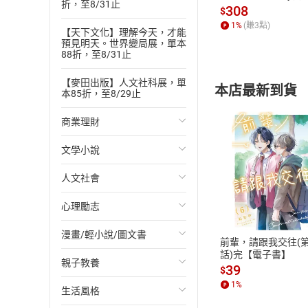
折，至8/31止
發】【電子書】
第一卷 第一章 一
308
$
1
%
(賺
3
點)
第一卷 第一章 一
【天下文化】理解今天，才能
預見明天。世界變局展，單本
第一卷 第一章 滑
88折，至8/31止
第一卷 第二章 尖
【麥田出版】人文社科展，單
本店最新到貨
第一卷 第二章 歷
本85折，至8/29止
第一卷 第二章 擁吻
商業理財
第一卷 第二章 有
文學小說
投資理財
第一卷 第二章 伊
第一卷 第二章 樹
人文社會
經濟/趨勢
歐美文學
付款方
第一卷 第二章 狂歡
心理勵志
財務/金融
日本文學
國際關係
第一卷 第二章 狂
ATM轉帳、信用卡
第一卷 第二章 漸
漫畫/輕小說/圖文書
管理/領導
韓國文學
政治
心靈成長/情緒
前輩，請跟我交往(第
第一卷 第三章 自
話)完【電子書】
親子教養
職場工作術
華文文學
社會科學
人際關係
輕小說
39
$
第一卷 第三章 心
1
%
生活風格
成功法
經典文學
台灣/中國歷史
兩性關係
奇幻/科幻
教育現場
第一卷 第三章 後