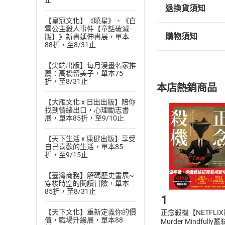
止
退換貨須知
有聲出版：南方家
【皇冠文化】《曉星》、《白
【目錄】
雪公主殺人事件【童話破滅
購物須知
版權宣告
版】》新書延伸書展，單本
退換貨規定：
88折，至8/31止
書籍介紹
(
一
)
依
消費
【尖端出版】每月漫畫名家推
內容或一經提
作者與朗讀者介紹
薦：高橋留美子，單本75
購書須知
定。
導讀
折，至8/31止
本店熱銷商品
(
二
)
消費者
譯序
【大雁文化 x 日出出版】陪你
且已下載
/
存
挑選
商
找到情緒出口，心理勵志書
目錄
退貨方式：您
展，單本85折，至9/10止
Choose
第一卷 第一章 艾
貨」，本店鋪
【天下生活 x 康健出版】享受
第一卷 第一章 艾
請注意，樂天
自己喜歡的生活，單本85
購書後，
折，至9/15止
第一卷 第一章 年
第一卷 第一章 自
【臺灣商務】解碼歷史書展~
Step1
穿梭時空的閱讀冒險，單本
第一卷 第一章 大
85折，至8/31止
1
第一卷 第一章 自
【天下文化】重新定義你的價
正念殺機【NETFLI
第一卷 第一章 一
值，職場升級展，單本88
Murder Mindfully