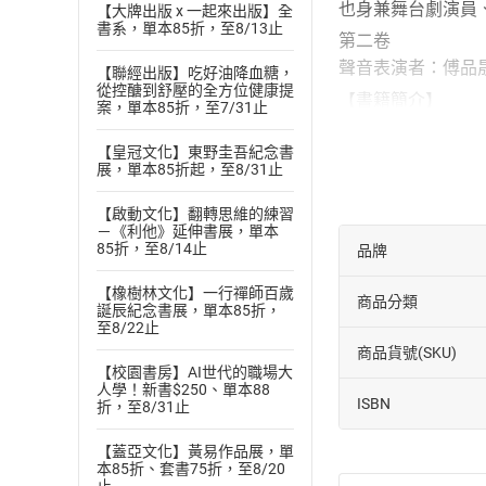
也身兼舞台劇演員
【大牌出版 x 一起來出版】全
書系，單本85折，至8/13止
第二卷
聲音表演者：傅品
【聯經出版】吃好油降血糖，
從控醣到舒壓的全方位健康提
【書籍簡介】
案，單本85折，至7/31止
日本文壇大師村上
【皇冠文化】東野圭吾紀念書
美國「爵士年代」
展，單本85折起，至8/31止
深刻勾勒出戰後「
費茲傑羅首部長篇
【啟動文化】翻轉思維的練習
－《利他》延伸書展，單本
費茲傑羅的處女作
85折，至8/14止
品牌
娶門名之女吉妲·莎耶（
【橡樹林文化】一行禪師百歲
《塵世樂園》是一
商品分類
誕辰紀念書展，單本85折，
敗，還有大學同窗
至8/22止
商品貨號(SKU)
累積之下，所謂的
【校園書房】AI世代的職場大
會主義」的改革論
人學！新書$250、單本88
ISBN
折，至8/31止
《塵世樂園》透過主
念。對主角而言，
【蓋亞文化】黃易作品展，單
本85折、套書75折，至8/20
本書第二卷特別以