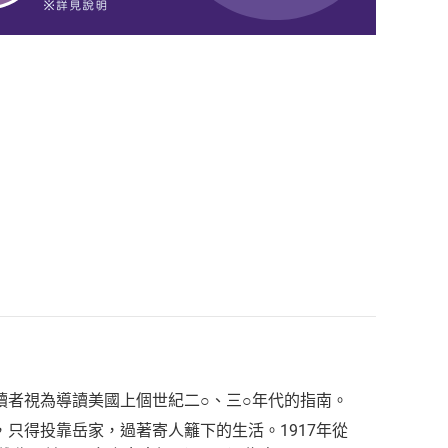
讀者視為導讀美國上個世紀二○、三○年代的指南。
只得投靠岳家，過著寄人籬下的生活。1917年從