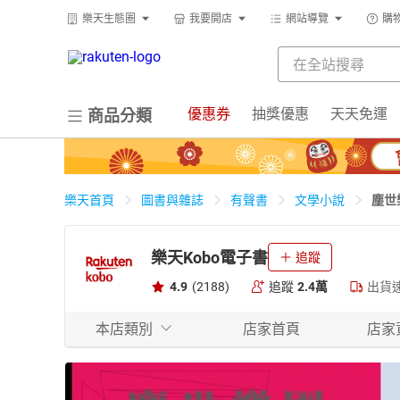
樂天生態圈
我要開店
網站導覽
購
優惠券
抽獎優惠
天天免運
商品分類
塵世
樂天首頁
圖書與雜誌
有聲書
文學小說
樂天Kobo電子書
追蹤
4.9
(2188)
追蹤
2.4萬
出貨
本店類別
店家首頁
店家