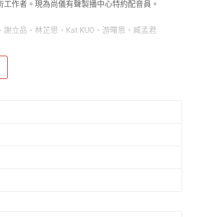
術工作者。現為尚儀有聲製播中心特約配音員。
立品、林芷恩、Kat KUO、游曙恩、臧孟君
三天內銷售一空，讓費茲傑羅一夕成名，名利雙收，並
現實缺乏認識的天真大學生。而隨著他所遭遇的種種挫
社會後對於廣告公司工作環境的不滿，在這種種因素的
，終於在最後，在重回普大校園的路上提出了一套「社
論足一番，以及與大學室友、同窗之間的對談來探討各種觀
出。