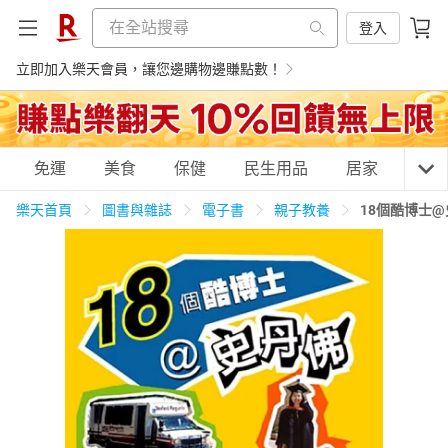
登入
立即加入樂天會員，讓您邊購物邊賺點數！
購物網分類
免運
美食
保健
民生用品
居家
3C
樂天首頁
圖書與雜誌
電子書
親子教養
18個酷博士
天天免運
美食蛋糕
養生保健
民生用品
居家生活
3C家電
運動休閒
親子玩具
女裝
男裝
化妝保養
情趣用品