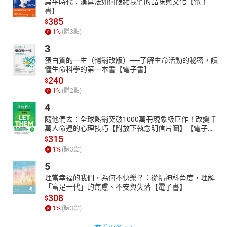
扁平時代：演算法如何限縮我們的品味與文化【電子
書】
385
$
1
%
(賺
3
點)
3
蛋白質的一生（暢銷改版）──了解生命活動的秘密，讀
懂生命科學的第一本書【電子書】
240
$
1
%
(賺
2
點)
4
隨他們去：全球熱銷突破1000萬冊現象級巨作！改變千
萬人命運的心理技巧【附放下執念明信片圖】【電子
書】
315
$
1
%
(賺
3
點)
5
理當幸福的我們，為何不快樂？：從精神科角度，理解
「富足一代」的焦慮、不安與失落【電子書】
308
$
1
%
(賺
3
點)