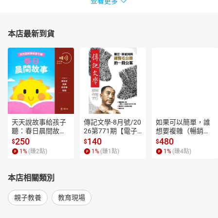
查看更多
本店最新到貨
天天說故事給孩子
傳記文學-8月號/20
如果可以簡單，誰
聽：春日晨間故事
26第771期【電子
想要複雜（暢銷經
【有聲書】
書】
典新編版）【電子
250
140
480
$
$
$
書】
1
%
(賺
2
點)
1
%
(賺
1
點)
1
%
(賺
4
點)
本店相關類別
親子教養
教育現場