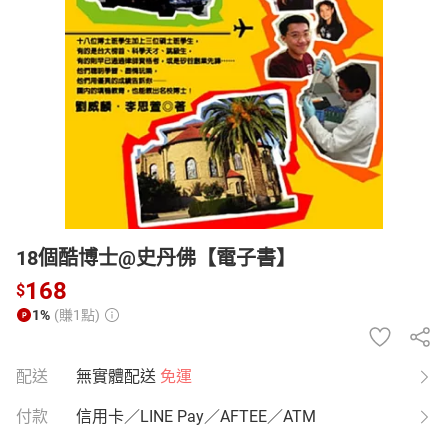
日本購物
電子/紙本書
HOT
18個酷博士@史丹佛【電子書】
168
$
1%
(賺1點)
配送
無實體配送
免運
付款
信用卡／LINE Pay／AFTEE／ATM