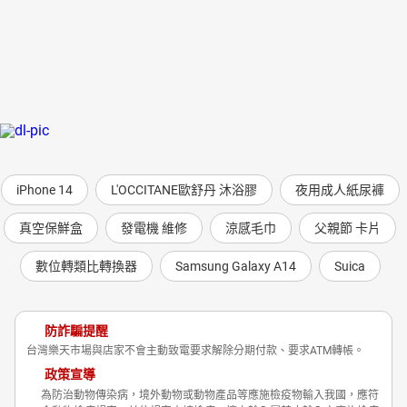
iPhone 14
L'OCCITANE歐舒丹 沐浴膠
夜用成人紙尿褲
真空保鮮盒
發電機 維修
涼感毛巾
父親節 卡片
數位轉類比轉換器
Samsung Galaxy A14
Suica
防詐騙提醒
台灣樂天市場與店家不會主動致電要求解除分期付款、要求ATM轉帳。
政策宣導
為防治動物傳染病，境外動物或動物產品等應施檢疫物輸入我國，應符