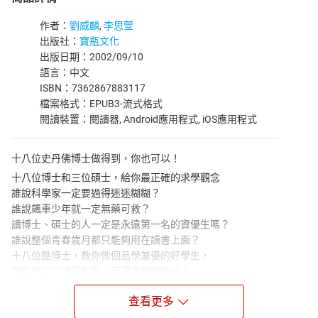
作者：
劉威麟
,
李思萱
出版社：
寶瓶文化
出版日期：2002/09/10
語言：中文
ISBN：7362867883117
檔案格式：EPUB3-流式格式
閱讀裝置：閱讀器, Android應用程式, iOS應用程式
十八位史丹佛博士做得到，你也可以！
十八位博士和三位碩士，給你最正確的求學觀念
誰說科學家一定要過得迷迷糊糊？
誰說飆車少年就一定無藥可救？
讀博士、碩士的人一定是永遠第一名的資優生嗎？
誰說整個青春歲月都只能夠用在讀書上面？
十八位酷博士，教你做個品學兼優的好學生，
更告訴給你讀得輕鬆、玩得盡興的秘訣！
過來人的經驗分享，讓你一圓留學夢
查看更多
出國留學難不難？申請學校很複雜嗎？爭取好成績有秘訣嗎？