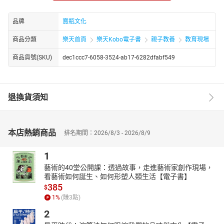
好不容易考進了學校，會不會畢不了業呢？
別擔心，《18個酷博士＠史丹佛》不但給你最正確的情報，
品牌
寶瓶文化
更給你過來人的經驗，為你鋪一條留學的康莊大道！
商品分類
樂天首頁
樂天Kobo電子書
親子教養
教育現場
商品貨號(SKU)
dec1ccc7-6058-3524-ab17-6282dfabf549
退換貨須知
本店熱銷商品
排名期間：2026/8/3 - 2026/8/9
1
藝術的40堂公開課：透過故事，走進藝術家創作現場，
看藝術如何誕生、如何形塑人類生活【電子書】
385
$
1
%
(賺
3
點)
2