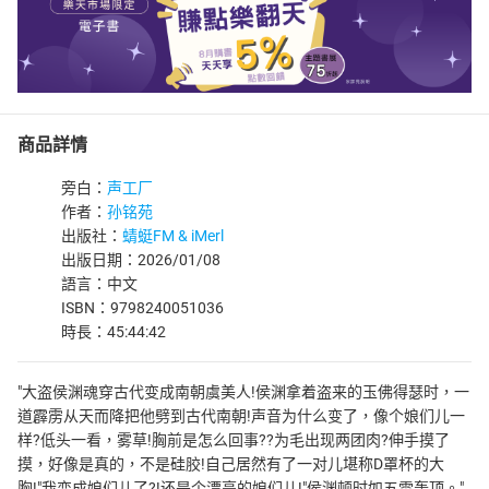
商品詳情
旁白：
声工厂
作者：
孙铭苑
出版社：
蜻蜓FM & iMerl
出版日期：2026/01/08
語言：中文
ISBN：9798240051036
時長：45:44:42
"大盗侯渊魂穿古代变成南朝虞美人!侯渊拿着盗来的玉佛得瑟时，一
道霹雳从天而降把他劈到古代南朝!声音为什么变了，像个娘们儿一
样?低头一看，雾草!胸前是怎么回事??为毛出现两团肉?伸手摸了
摸，好像是真的，不是硅胶!自己居然有了一对儿堪称D罩杯的大
胸!"我变成娘们儿了?!还是个漂亮的娘们儿!"侯渊顿时如五雷轰顶。"