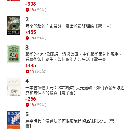
308
$
1
%
(賺
3
點)
2
時間的起源：史蒂芬．霍金的最終理論【電子書】
455
$
1
%
(賺
4
點)
3
藝術的40堂公開課：透過故事，走進藝術家創作現場，
看藝術如何誕生、如何形塑人類生活【電子書】
385
$
1
%
(賺
3
點)
4
一本書讀懂美元：9堂課解析美元邏輯，如何影響全球經
濟和每個人的投資【電子書】
266
$
1
%
(賺
2
點)
5
扁平時代：演算法如何限縮我們的品味與文化【電子
書】