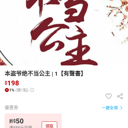
日本購物
電子/紙本書
HOT
本盗爷绝不当公主 | 1【有聲書】
198
$
1%
(賺1點)
優惠券
一鍵全領
50
$
折
領取
滿555元可用