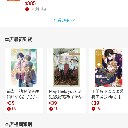
385
$
1
%
(賺
3
點)
查看更多
本店最新到貨
前輩，請跟我交往
May I help you? 漸
王弟殿下深深溺愛
(第6話)完【電子
近戀愛物語(第5話)
轉生者(第4話)【電
書】
【電子書】
子書】
39
39
39
$
$
$
1
%
1
%
1
%
本店相關類別