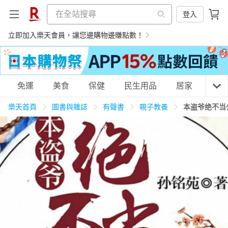
登入
立即加入樂天會員，讓您邊購物邊賺點數！
購物網分類
免運
美食
保健
民生用品
居家
3C
樂天首頁
圖書與雜誌
有聲書
親子教養
本盗爷绝不当公
天天免運
美食蛋糕
養生保健
民生用品
居家生活
3C家電
運動休閒
親子玩具
女裝
男裝
化妝保養
情趣用品