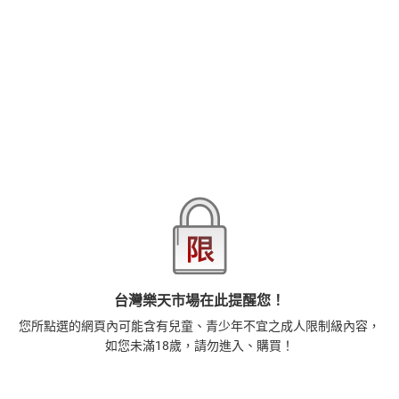
品牌
台灣東販
商品分類
樂天首頁
樂天Kobo電子書
2026線上漫畫博覽會-漫畫，單本79折起，至8/15止
商品貨號(SKU)
dedd276f-a63b-3416-9af7-73c5cf8600e1
退換貨須知
本店熱銷商品
排名期間：2026/7/30 - 2026/8/5
1
正念殺機【NETFLIX影集Murder Mindfully蓄弒待發】
台灣樂天市場在此提醒您！
【電子書】
您所點選的網頁內可能含有兒童、青少年不宜之成人限制級內容，
308
$
如您未滿18歲，請勿進入、購買！
1
%
(賺
3
點)
2