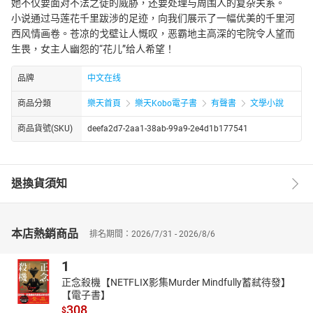
她不仅要面对不法之徒的威胁，还要处理与周围人的复杂关系。
小说通过马莲花千里跋涉的足迹，向我们展示了一幅优美的千里河
西风情画卷。苍凉的戈壁让人慨叹，恶霸地主高深的宅院令人望而
生畏，女主人幽怨的“花儿”给人希望！
品牌
中文在线
商品分類
樂天首頁
樂天Kobo電子書
有聲書
文學小說
商品貨號(SKU)
deefa2d7-2aa1-38ab-99a9-2e4d1b177541
退換貨須知
本店熱銷商品
排名期間：2026/7/31 - 2026/8/6
1
正念殺機【NETFLIX影集Murder Mindfully蓄弒待發】
【電子書】
308
$