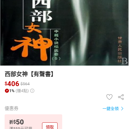
日本購物
電子/紙本書
HOT
西部女神【有聲書】
406
$
$
564
1%
(賺4點)
優惠券
一鍵全領
50
$
折
領取
滿555元可用