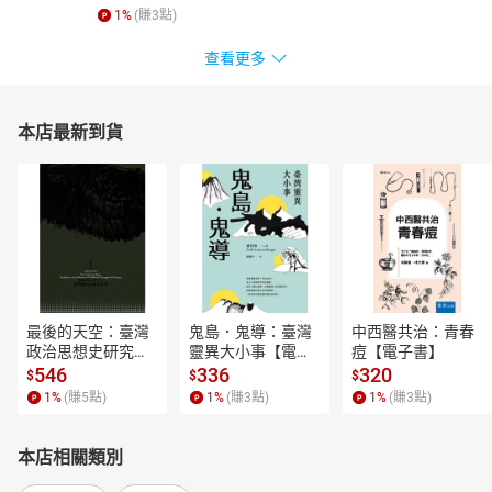
1
%
(賺
3
點)
查看更多
本店最新到貨
最後的天空：臺灣
鬼島．鬼導：臺灣
中西醫共治：青春
政治思想史研究
靈異大小事【電子
痘【電子書】
【電子書】
書】
546
336
320
$
$
$
1
%
(賺
5
點)
1
%
(賺
3
點)
1
%
(賺
3
點)
本店相關類別