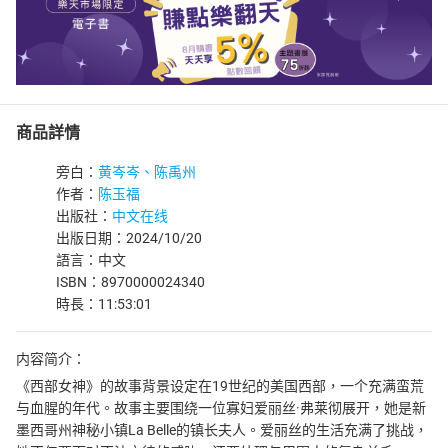
商品詳情
旁白：
黄岑岑、陈禹州
作者：
陈玉福
出版社：
中文在线
出版日期：2024/10/20
語言：中文
ISBN：8970000024340
時長：11:53:01
内容简介：
《西部女神》的故事背景设定在19世纪的美国西部，一个充满蛮荒
与血腥的年代。故事主要围绕一位寡妇爱丽丝·弗莱彻展开，她是新
墨西哥州神秘小镇La Belle的镇长夫人。爱丽丝的生活充满了挑战，