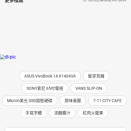
ASUS VivoBook 14 X1404VA
藍芽耳機
SONY索尼 65吋電視
VANS SLIP-ON
Micron美光 SSD固態硬碟
原味香腸
7-11 CITY CAFE
手寫字體
涼麵醬汁
紅肉火龍果