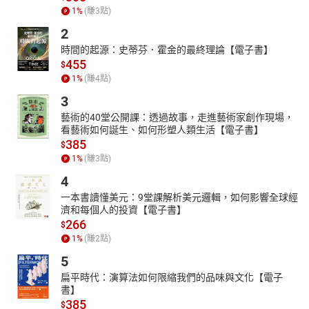
1
%
(賺
3
點)
2
時間的起源：史蒂芬．霍金的最終理論【電子書】
455
$
1
%
(賺
4
點)
3
藝術的40堂公開課：透過故事，走進藝術家創作現場，
看藝術如何誕生、如何形塑人類生活【電子書】
385
$
1
%
(賺
3
點)
4
一本書讀懂美元：9堂課解析美元邏輯，如何影響全球經
濟和每個人的投資【電子書】
266
$
1
%
(賺
2
點)
5
扁平時代：演算法如何限縮我們的品味與文化【電子
書】
385
$