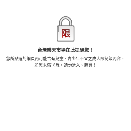
本店熱銷商品
排名期間：2026/7/30 - 2026/8/5
1
正念殺機【NETFLIX影集Murder Mindfully蓄弒待發】
【電子書】
308
$
1
%
(賺
3
點)
台灣樂天市場在此提醒您！
2
時間的起源：史蒂芬．霍金的最終理論【電子書】
您所點選的網頁內可能含有兒童、青少年不宜之成人限制級內容，
455
$
如您未滿18歲，請勿進入、購買！
1
%
(賺
4
點)
3
階級與品味：隱藏在文化審美與流行趨勢背後的地位渴
望【電子書】
392
$
1
%
(賺
3
點)
4
藝術的40堂公開課：透過故事，走進藝術家創作現場，
看藝術如何誕生、如何形塑人類生活【電子書】