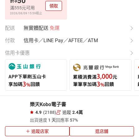
50
$
折
領取
滿555元可用
2026/08/09 15:59
截止
配送
無實體配送
免運
付款
信用卡／LINE Pay／AFTEE／ATM
信用卡優惠
樂天Kobo電子書
4.9
(2188)
追蹤
2.4萬
出貨速度
1 天
回應率
57%
追蹤店家
逛店舖