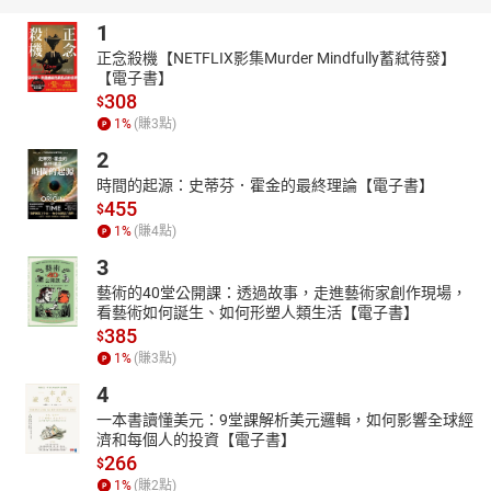
章節：
1
01害怕承受不起的失敗1
02害怕承受不起的失敗2
正念殺機【NETFLIX影集Murder Mindfully蓄弒待發】
【電子書】
308
$
1
%
(賺
3
點)
2
時間的起源：史蒂芬．霍金的最終理論【電子書】
455
$
1
%
(賺
4
點)
3
藝術的40堂公開課：透過故事，走進藝術家創作現場，
看藝術如何誕生、如何形塑人類生活【電子書】
385
$
1
%
(賺
3
點)
4
一本書讀懂美元：9堂課解析美元邏輯，如何影響全球經
濟和每個人的投資【電子書】
266
$
1
%
(賺
2
點)