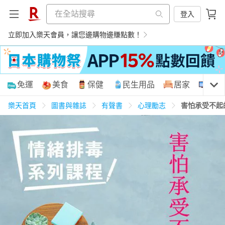
登入
立即加入樂天會員，讓您邊購物邊賺點數！
購物網分類
免運
美食
保健
民生用品
居家
3C
樂天首頁
圖書與雜誌
有聲書
心理勵志
害怕承受不起
天天免運
美食蛋糕
養生保健
民生用品
居家生活
3C家電
運動休閒
親子玩具
女裝
男裝
化妝保養
情趣用品