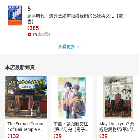
5
扁平時代：演算法如何限縮我們的品味與文化【電子
書】
385
$
1
%
(賺
3
點)
查看更多
本店最新到貨
The Female Corone
前輩，請跟我交往
May I help you? 漸
r of Dali Temple Vo
(第6話)完【電子
近戀愛物語(第5話)
l.6【有聲書】
書】
【電子書】
132
39
39
$
$
$