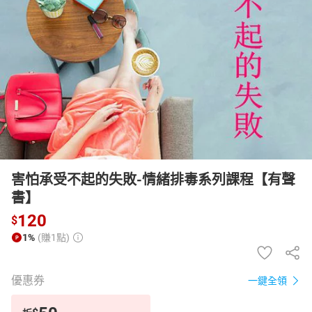
日本購物
電子/紙本書
HOT
害怕承受不起的失敗-情緒排毒系列課程【有聲
書】
120
$
1%
(賺1點)
優惠券
一鍵全領