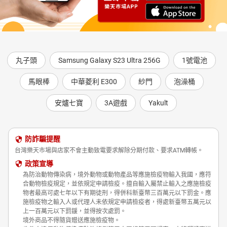
丸子頭
Samsung Galaxy S23 Ultra 256G
1號電池
馬眼棒
中華菱利 E300
紗門
泡澡桶
安爐七寶
3A遊戲
Yakult
防詐騙提醒
台灣樂天市場與店家不會主動致電要求解除分期付款、要求ATM轉帳。
政策宣導
為防治動物傳染病，境外動物或動物產品等應施檢疫物輸入我國，應符
合動物檢疫規定，並依規定申請檢疫。擅自輸入屬禁止輸入之應施檢疫
物者最高可處七年以下有期徒刑，得併科新臺幣三百萬元以下罰金。應
施檢疫物之輸入人或代理人未依規定申請檢疫者，得處新臺幣五萬元以
上一百萬元以下罰鍰，並得按次處罰。
境外商品不得隨貨贈送應施檢疫物。