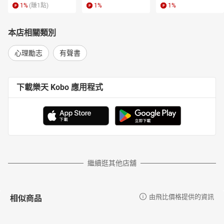
1
%
(賺
1
點)
1
%
1
%
本店相關類別
心理勵志
有聲書
下載樂天 Kobo 應用程式
繼續逛其他店舖
相似商品
由飛比價格提供的資訊