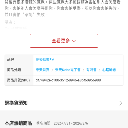
背後有很多潛藏的感覺，這些感覺大多被歸類為害怕別人會怎麼看
你，害怕別人會怎麼評斷你，你會害怕受傷，所以你會害怕失敗，
並且害怕〝承認〞失敗。
講者：
Carol 林嘉瑗
美國康乃爾大學電機系學士、碩士，加州大學洛杉磯分校MBA企管
查看更多
碩士。曾於IBM、GM，等大型跨國企業。一九九○年開始創業。
因一場婚變，接觸到能量心理學療法，PSYCH-K、NLP（Neuro-
linguistic programming）、EFT（Emotional Freedom
Techniques）等，更取得證書，成為專業教練。
品牌
愛播聽書FM
師承，國際潛能激勵大師 Anthony Robbins，EFT 創始者 Gary
商品分類
樂天首頁
樂天Kobo電子書
有聲書
心理勵志
Craig，NLP創始者 Dr. Richard Bandler ，與Psych-K©創始者 Rob
Williams，等。國際知名情緒療癒大師，更獲得高績效教練、國際神
商品貨號(SKU)
df74942e-c100-3512-8946-a8bf60956988
經語言程式學NLP專業教練、美國深層情緒釋放EFT專業引導師與
Psych-K© 療癒師等，專業認證。
Carol老師是台灣EFT先驅者，懷抱極大熱誠，分享EFT的運用，希
退換貨須知
望協助處於情緒困擾的人，排出情緒毒素、提升正面能量，讓平
靜、喜悅與愛進入生命的每一天。深信只要正確的方法在手，人人
都能獲得情緒上的自由以及財務上的富足，為此她創立生命火花講
堂和吸引力網路營銷公司，幫助世人實現夢想。
本店熱銷商品
排名期間：2026/7/31 - 2026/8/6