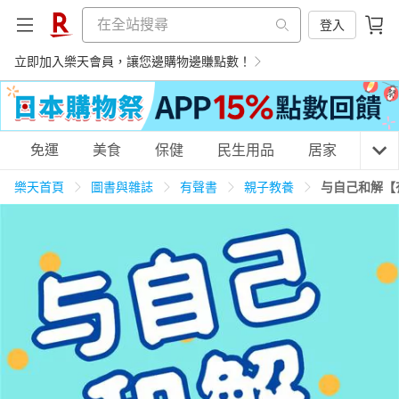
登入
立即加入樂天會員，讓您邊購物邊賺點數！
購物網分類
免運
美食
保健
民生用品
居家
3C
樂天首頁
圖書與雜誌
有聲書
親子教養
与自己和解【
天天免運
美食蛋糕
養生保健
民生用品
居家生活
3C家電
運動休閒
親子玩具
女裝
男裝
化妝保養
情趣用品