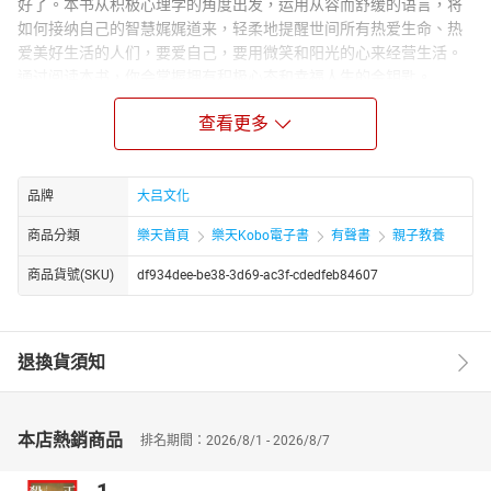
好了。本书从积极心理学的角度出发，运用从容而舒缓的语言，将
如何接纳自己的智慧娓娓道来，轻柔地提醒世间所有热爱生命、热
爱美好生活的人们，要爱自己，要用微笑和阳光的心来经营生活。
通过阅读本书，你会掌握拥有积极心态和幸福人生的金钥匙。
Author Biograph：
查看更多
“推开心理咨询室的门”编写组是一个聚焦大众心理自助领域的编著团
队，其作品多以通俗化的心理学知识普及为核心，适配普通读者的
心理调节与成长需求，且集中于 2024 年由中国纺织出版社有限公司
品牌
大吕文化
出版发行。该编写组的作品均避开了深奥的心理学理论堆砌，要么
通过案例拆解，要么以直白的策略讲解呈现内容。比如《谈判中的
商品分類
樂天首頁
樂天Kobo電子書
有聲書
親子教養
心理学》用具体案例替代抽象理论，《心理博弈》直接聚焦可操作
商品貨號(SKU)
df934dee-be38-3d69-ac3f-cdedfeb84607
的心理策略，让不同知识背景的读者都能轻松理解和运用。
退換貨須知
本店熱銷商品
排名期間：2026/8/1 - 2026/8/7