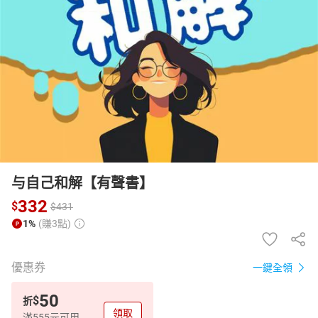
日本購物
電子/紙本書
HOT
与自己和解【有聲書】
332
$
$
431
1%
(賺3點)
優惠券
一鍵全領
50
$
折
領取
滿555元可用