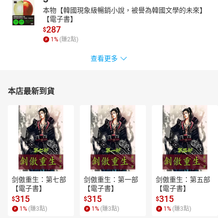
本物【韓國現象級暢銷小說，被譽為韓國文學的未來】
【電子書】
287
$
1
%
(賺
2
點)
查看更多
本店最新到貨
剑傲重生：第七部
剑傲重生：第一部
剑傲重生：第五部
【電子書】
【電子書】
【電子書】
315
315
315
$
$
$
1
%
(賺
3
點)
1
%
(賺
3
點)
1
%
(賺
3
點)