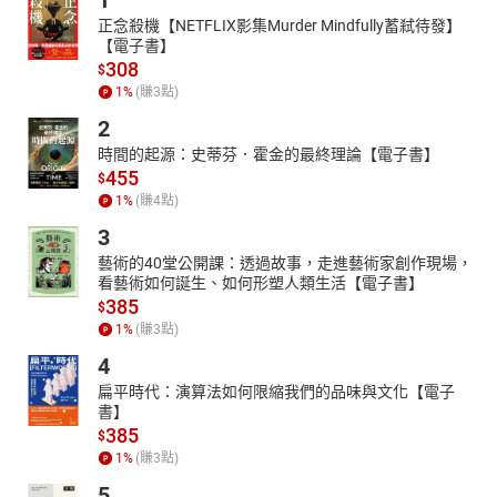
1
正念殺機【NETFLIX影集Murder Mindfully蓄弒待發】
【電子書】
308
$
1
%
(賺
3
點)
2
時間的起源：史蒂芬．霍金的最終理論【電子書】
455
$
1
%
(賺
4
點)
3
藝術的40堂公開課：透過故事，走進藝術家創作現場，
看藝術如何誕生、如何形塑人類生活【電子書】
385
$
1
%
(賺
3
點)
4
扁平時代：演算法如何限縮我們的品味與文化【電子
書】
385
$
1
%
(賺
3
點)
5