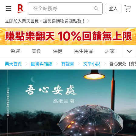
登入
立即加入樂天會員，讓您邊購物邊賺點數！
購物網分類
免運
美食
保健
民生用品
居家
3C
樂天首頁
圖書與雜誌
有聲書
文學小說
吾心安处【有
天天免運
美食蛋糕
養生保健
民生用品
居家生活
3C家電
運動休閒
親子玩具
女裝
男裝
化妝保養
情趣用品