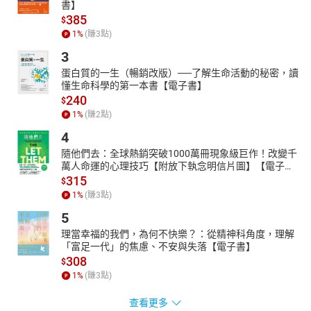
書】
385
$
1
%
(賺
3
點)
3
蛋白質的一生（暢銷改版）──了解生命活動的秘密，讀
懂生命科學的第一本書【電子書】
240
$
1
%
(賺
2
點)
4
隨他們去：全球熱銷突破1000萬冊現象級巨作！改變千
萬人命運的心理技巧【附放下執念明信片圖】【電子
書】
315
$
1
%
(賺
3
點)
5
理當幸福的我們，為何不快樂？：從精神科角度，理解
「富足一代」的焦慮、不安與失落【電子書】
308
$
1
%
(賺
3
點)
查看更多