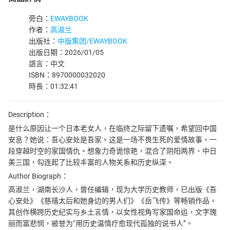
旁白：
EWAYBOOK
作者：
高淑兰
出版社：
中版集团/EWAYBOOK
出版日期：2026/01/05
語言：中文
ISBN：8970000032020
時長：01:32:41
Description：
是什么原因让一个日本老女人，在临终之际留下遗嘱，希望回中国
安息？她说：吾心安处是吾家。这是一场不畏生死的爱情故事，一
段穿越时空的家国情仇。想象力奇诡惊艳，混合了阴阳两界、中日
美三国，勾连起了比较丰富的人物关系和历史纵深。
Author Biograph：
高淑兰，湖南长沙人，曾任编辑，现为大学历史教师，已出版《吾
心安处》《慈禧太后和她身边的男人们》《岳飞传》等畅销作品。
其创作横跨历史纪实与乡土言情，以女性视角写家国命运，文字瑰
丽而富悲悯，被誉为“用历史温情疗愈现代孤独的说书人”。