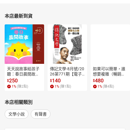
本店最新到貨
天天說故事給孩子
傳記文學-8月號/20
如果可以簡單，誰
聽：春日晨間故事
26第771期【電子
想要複雜（暢銷經
【有聲書】
書】
典新編版）【電子
250
140
480
$
$
$
書】
1
%
(賺
2
點)
1
%
(賺
1
點)
1
%
(賺
4
點)
本店相關類別
文學小說
有聲書