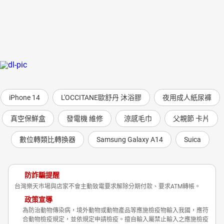
iPhone 14
L'OCCITANE歐舒丹 沐浴膠
夜用成人紙尿褲
真空保鮮盒
發電機 維修
涼感毛巾
父親節 卡片
數位轉類比轉換器
Samsung Galaxy A14
Suica
防詐騙提醒
台灣樂天市場與店家不會主動致電要求解除分期付款、要求ATM轉帳。
政策宣導
為防治動物傳染病，境外動物或動物產品等應施檢疫物輸入我國，應符
合動物檢疫規定，並依規定申請檢疫。擅自輸入屬禁止輸入之應施檢疫