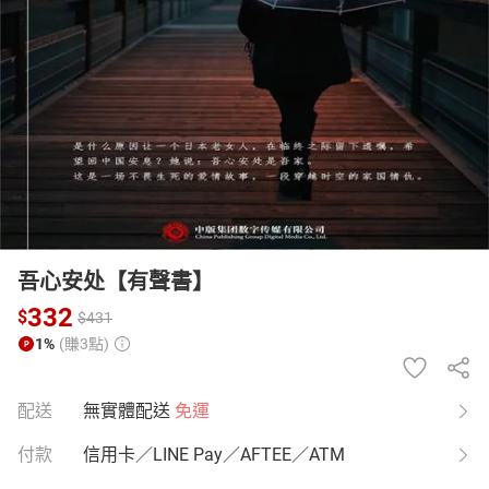
日本購物
電子/紙本書
HOT
吾心安处【有聲書】
332
$
$
431
1%
(賺3點)
配送
無實體配送
免運
付款
信用卡／LINE Pay／AFTEE／ATM