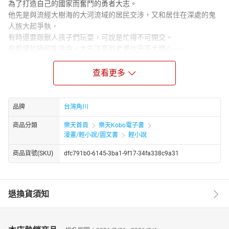
為了打造自己的國家而奮鬥的勇者大志。
他先是與流經大樹海的大河流域的居民交涉，又和居住在深處的鬼
人族大起爭執，
有時還要跟獸人孩子們玩耍，可說是忙得不可開交。
在那樣忙碌的生活中，大志注意到老婆似乎不太開心——
「瑪爾小姐，我們去約會吧。明天開始來趟三天兩夜的小旅行。」
於是，大志帶著老婆來到名叫甘迪魯的城市，
查看更多
但是老天爺才沒那麼好心會給勇者機會遊玩！
29歲單身漢，難道無法在異世界自由生活嗎？
品牌
台灣角川
商品分類
樂天首頁
樂天Kobo電子書
漫畫/輕小說/圖文書
輕小說
商品貨號(SKU)
dfc791b0-6145-3ba1-9f17-34fa338c9a31
退換貨須知