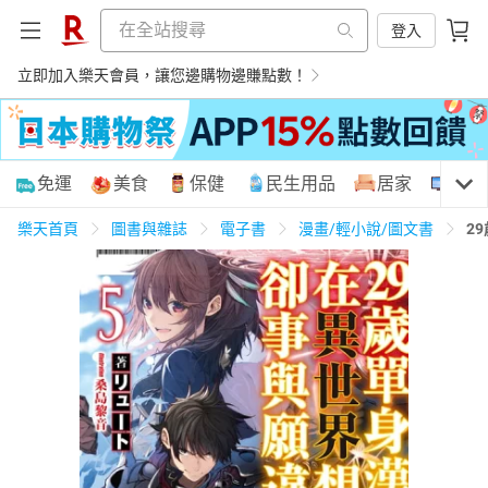
登入
立即加入樂天會員，讓您邊購物邊賺點數！
購物網分類
免運
美食
保健
民生用品
居家
3C
樂天首頁
圖書與雜誌
電子書
漫畫/輕小說/圖文書
2
天天免運
美食蛋糕
養生保健
民生用品
居家生活
3C家電
運動休閒
親子玩具
女裝
男裝
化妝保養
情趣用品