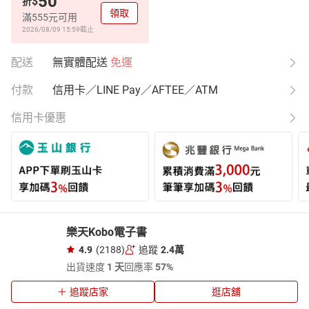
50
$
折
領取
滿555元可用
2026/08/09 15:59
截止
配送
無實體配送
免運
付款
信用卡／LINE Pay／AFTEE／ATM
信用卡優惠
樂天Kobo電子書
4.9
(2188)
追蹤
2.4萬
出貨速度
1 天
回應率
57%
追蹤店家
逛店舖