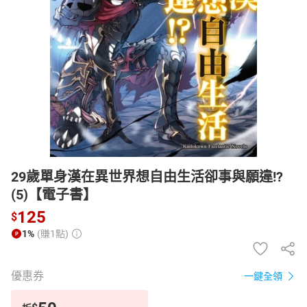
日本購物
電子/紙本書
HOT
29歲單身漢在異世界想自由生活卻事與願違!?
(5)【電子書】
125
$
1%
(賺1點)
優惠券
一鍵全領