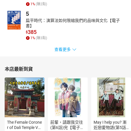
1
%
(賺
2
點)
5
扁平時代：演算法如何限縮我們的品味與文化【電子
書】
385
$
1
%
(賺
3
點)
查看更多
本店最新到貨
The Female Corone
前輩，請跟我交往
May I help you? 漸
r of Dali Temple Vo
(第6話)完【電子
近戀愛物語(第5話)