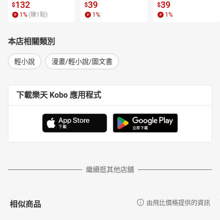
l.6【有聲書】
書】
【電子書】
132
39
39
$
$
$
1
%
(賺
1
點)
1
%
1
%
本店相關類別
輕小說
漫畫/輕小說/圖文書
下載樂天 Kobo 應用程式
繼續逛其他店舖
相似商品
由飛比價格提供的資訊