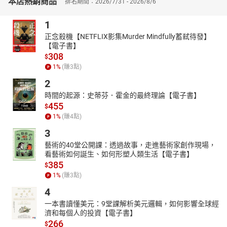
本店熱銷商品
排名期間：2026/7/31 - 2026/8/6
1
正念殺機【NETFLIX影集Murder Mindfully蓄弒待發】
【電子書】
308
$
1
%
(賺
3
點)
2
時間的起源：史蒂芬．霍金的最終理論【電子書】
455
$
1
%
(賺
4
點)
3
藝術的40堂公開課：透過故事，走進藝術家創作現場，
看藝術如何誕生、如何形塑人類生活【電子書】
385
$
1
%
(賺
3
點)
4
一本書讀懂美元：9堂課解析美元邏輯，如何影響全球經
濟和每個人的投資【電子書】
266
$