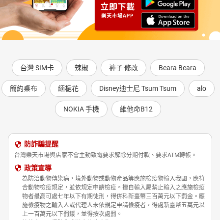
台灣 SIM卡
辣椒
褲子 修改
Beara Beara
簡約桌布
緬梔花
Disney迪士尼 Tsum Tsum
alo
NOKIA 手機
維他命B12
防詐騙提醒
台灣樂天市場與店家不會主動致電要求解除分期付款、要求ATM轉帳。
政策宣導
為防治動物傳染病，境外動物或動物產品等應施檢疫物輸入我國，應符
合動物檢疫規定，並依規定申請檢疫。擅自輸入屬禁止輸入之應施檢疫
物者最高可處七年以下有期徒刑，得併科新臺幣三百萬元以下罰金。應
施檢疫物之輸入人或代理人未依規定申請檢疫者，得處新臺幣五萬元以
上一百萬元以下罰鍰，並得按次處罰。