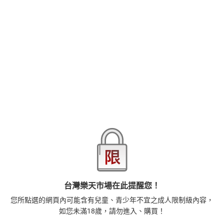
感謝8年來的支持！之後也要持續到無限∞！日本創刊8週年的
COMIC巴別塔94期登場!!封面是超人氣作家・関谷あさみ筆下，為
了染上你的色彩，特別穿上純白禮服的豔肌黑髮美少女在等著寵幸
☆
品牌
悅文社
商品分類
樂天首頁
樂天Kobo電子書
18+成人
漫畫/輕小說
商品貨號(SKU)
dfeff737-3651-3b46-ab32-9c2e0ca84ed9
退換貨須知
台灣樂天市場在此提醒您！
本店熱銷商品
排名期間：2026/7/30 - 2026/8/5
您所點選的網頁內可能含有兒童、青少年不宜之成人限制級內容，
1
如您未滿18歲，請勿進入、購買！
正念殺機【NETFLIX影集Murder Mindfully蓄弒待發】