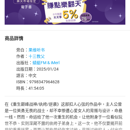
商品詳情
旁白：
果维听书
作者：
十三教父
出版社：
蜻蜓FM & iMerl
出版日期：2025/01/24
語言：中文
ISBN：9798347964628
時長：41:54:05
在《重生巅峰战神/纨绔/逆袭》这部扣人心弦的作品中，主人公曾
是一位英勇无畏的战士，却不幸惨遭心爱女人的背叛与设计，命悬
一线。然而，命运给了他一次重生的机会，让他附身于一位看似玩
世不恭、实则深藏不露的纨绔子弟身上。这一次，他不仅要揭开前
世的重重迷雾，更要让那些曾经伤害过他、背叛过他的人，付出应