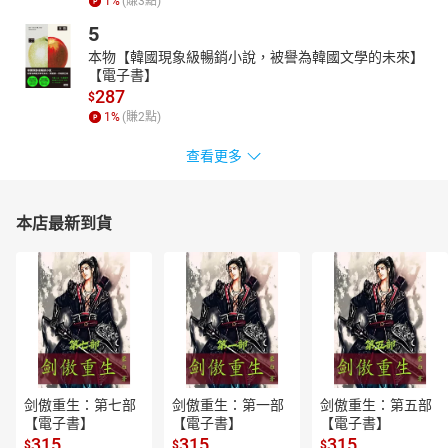
1
%
(賺
3
點)
5
本物【韓國現象級暢銷小說，被譽為韓國文學的未來】
【電子書】
287
$
1
%
(賺
2
點)
查看更多
本店最新到貨
剑傲重生：第七部
剑傲重生：第一部
剑傲重生：第五部
【電子書】
【電子書】
【電子書】
315
315
315
$
$
$