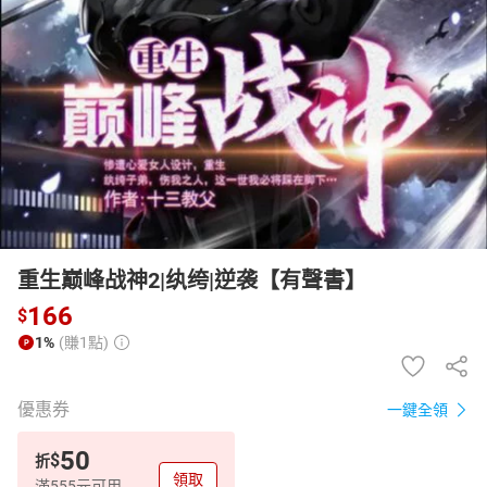
日本購物
電子/紙本書
HOT
重生巅峰战神2|纨绔|逆袭【有聲書】
166
$
1%
(賺1點)
優惠券
一鍵全領
50
$
折
領取
滿555元可用