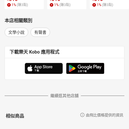
1
%
(賺
3
點)
1
%
(賺
3
點)
1
%
(賺
3
點)
本店相關類別
文學小說
有聲書
下載樂天 Kobo 應用程式
繼續逛其他店舖
相似商品
由飛比價格提供的資訊