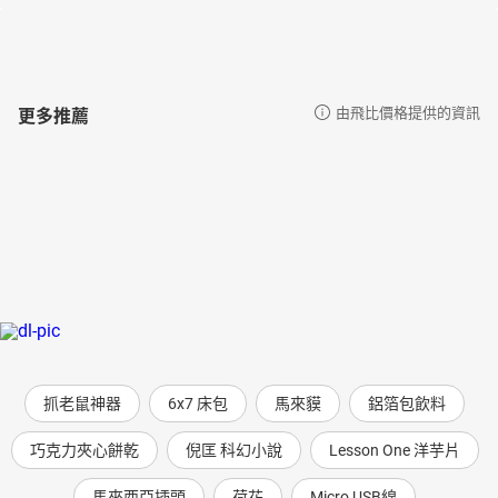
更多推薦
由飛比價格提供的資訊
抓老鼠神器
6x7 床包
馬來貘
鋁箔包飲料
巧克力夾心餅乾
倪匡 科幻小說
Lesson One 洋芋片
馬來西亞插頭
荷花
Micro USB線