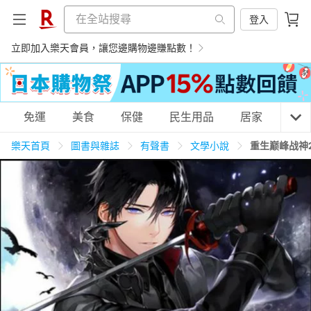
登入
立即加入樂天會員，讓您邊購物邊賺點數！
購物網分類
免運
美食
保健
民生用品
居家
3C
樂天首頁
圖書與雜誌
有聲書
文學小說
重生巅峰战神2
天天免運
美食蛋糕
養生保健
民生用品
居家生活
3C家電
運動休閒
親子玩具
女裝
男裝
化妝保養
情趣用品