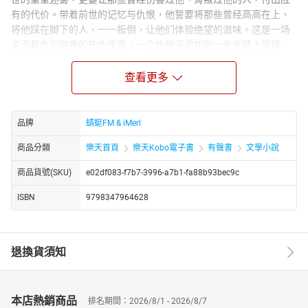
有的代价。带着前世的记忆与仇恨，他誓要将那些曾经高高在上、
将他踩在脚下的人，一一扳倒，让他们体验绝望的滋味。这是一场
关于复仇与逆袭的热血传奇，一个纨绔子弟如何一步步踏上巅峰，
成为无人能及的战神。爱恨交织，权谋较量，看主人公如何在重生
之路上，书写属于自己的辉煌篇章，让每一个读者都为之热血沸
查看更多
腾，欲罢不能！
#重生逆袭# #纨绔战神# #复仇之路# #巅峰对决#
品牌
蜻蜓FM & iMerl
http://www.youtube.com/channel/UC2yhCURng4uUj_phEqZwKig/
商品分類
樂天首頁
樂天Kobo電子書
有聲書
文學小說
商品貨號(SKU)
e02df083-f7b7-3996-a7b1-fa88b93bec9c
ISBN
9798347964628
退換貨須知
本店熱銷商品
排名期間：2026/8/1 - 2026/8/7