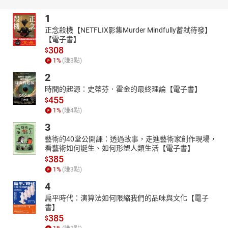
1
正念殺機【NETFLIX影集Murder Mindfully蓄弒待發】
【電子書】
308
$
1
%
(賺
3
點)
2
時間的起源：史蒂芬．霍金的最終理論【電子書】
455
$
1
%
(賺
4
點)
3
藝術的40堂公開課：透過故事，走進藝術家創作現場，
看藝術如何誕生、如何形塑人類生活【電子書】
385
$
1
%
(賺
3
點)
4
扁平時代：演算法如何限縮我們的品味與文化【電子
書】
385
$