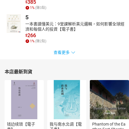
385
$
本書特色：本書為鴛鴦蝴蝶派代表作家張恨水著名小說《紙醉金
1
%
(賺
3
點)
迷》第二卷。在鑄下大錯後，魏太太如何自處？對於范寶華開出的
5
條件，她在驚懼之下，似乎也別無選擇……張恨水細膩的描寫，以及
一本書讀懂美元：9堂課解析美元邏輯，如何影響全球經
對社會現象的入微觀察，使本書成為一部引人深思的小說。
濟和每個人的投資【電子書】
266
$
1
%
(賺
2
點)
查看更多
本店最新到貨
钱边续琐【電子
我与南水北调【電
Phantom of the Ea