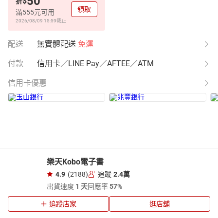
50
$
折
領取
滿555元可用
2026/08/09 15:59
截止
配送
無實體配送
免運
付款
信用卡／LINE Pay／AFTEE／ATM
信用卡優惠
樂天Kobo電子書
4.9
(2188)
追蹤
2.4萬
出貨速度
1 天
回應率
57%
追蹤店家
逛店舖