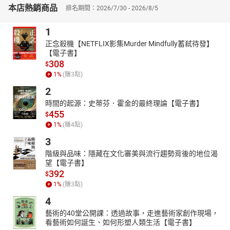
本店熱銷商品
排名期間：2026/7/30 - 2026/8/5
▎人不為己，天誅地滅？
自己總還是去爭自己的前途，若惦記著這個窮家，那只有眼看著這
1
黑暗的前途，糊裡糊塗地沉墜下去。管他呢，自己作自己的事，自
己尋求自己的快樂。這麼想著，心裡就空洞得多了。
正念殺機【NETFLIX影集Murder Mindfully蓄弒待發】
【電子書】
轎子快到家了，她忽然生了一個新意念：這麼一大早，由外面坐了
308
$
轎子回來，知道的說是賭了一宿回來了。不知道的，卻說整晚在外
1
%
(賺
3
點)
幹著什麼呢，尤其是自己家裡發生著這樣重大變化的時候。這個念
2
頭她想著了，立刻就叫轎伕把轎子停了下來。她打開皮包，取出了
幾張鈔票，給轎伕作酒錢。然後閃到街上店鋪的屋簷下，慢慢兒地
時間的起源：史蒂芬．霍金的最終理論【電子書】
455
走著，像是出來買東西的樣子。
$
1
%
(賺
4
點)
▎拋家棄子，只圖享樂
魏太太依了他付著車錢下車，她和他走了一截路，低聲微笑道：
3
「你瘋了嗎？在大街上這樣叫著我的名字大聲說話。」范寶華道：
階級與品味：隱藏在文化審美與流行趨勢背後的地位渴
「你還怕什麼？你們那位已經坐了監牢了，你是無拘無束的人，還
望【電子書】
392
怕在大街有人叫嗎？」魏太太笑道：「你說痛快地吃頓晚飯，就為
$
的是這個？你這人也太過分了，姓魏的雖然和我合作有點勉強，可
1
%
(賺
3
點)
是與你無冤無仇，他坐監牢，你為什麼痛快？」范寶華挽了她一隻
4
手臂，又將肩膀輕輕碰了她一下，笑道：「你還護著他呢。我說得
藝術的40堂公開課：透過故事，走進藝術家創作現場，
痛快，也不過是自己的生意作得順手，今天晚上，要高興高興。」
看藝術如何誕生、如何形塑人類生活【電子書】
說著，挽了她的手更緊一點。