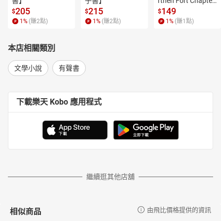
書】
子書】
rthen Fort Chapter
 4【有聲書】
205
215
149
$
$
$
1
%
(賺
2
點)
1
%
(賺
2
點)
1
%
(賺
1
點)
本店相關類別
文學小說
有聲書
下載樂天 Kobo 應用程式
繼續逛其他店舖
相似商品
由飛比價格提供的資訊