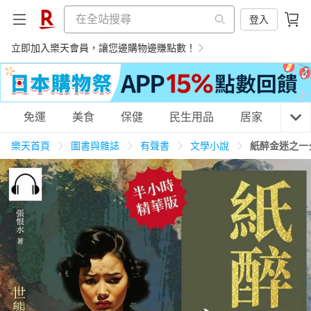
登入
立即加入樂天會員，讓您邊購物邊賺點數！
購物網分類
免運
美食
保健
民生用品
居家
3C
樂天首頁
圖書與雜誌
有聲書
文學小說
紙醉金迷之一
天天免運
美食蛋糕
養生保健
民生用品
居家生活
3C家電
運動休閒
親子玩具
女裝
男裝
化妝保養
情趣用品