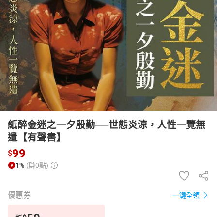
日本購物
電子/紙本書
HOT
紙醉金迷之一夕殷勤──世態炎涼，人性一覽無
遺【有聲書】
99
$
1%
(賺0點)
優惠券
一鍵全領