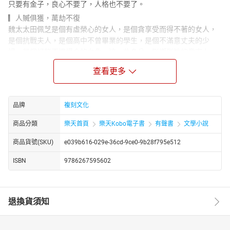
只要有金子，良心不要了，人格也不要了。
▎人贓俱獲，萬劫不復
魏太太田佩芝是個有虛榮心的女人，是個貪享受而得不著的女人，
是個抗戰夫人，是個高中不曾畢業的學生，是個不滿意丈夫的少
婦，是個好賭不擇場合的女角。這一些身分，影響到她的意志上，
那是極不安定的。現在被一個國難商人，當場捉到了她偷錢，她若
查看更多
不屈服，就得以一個被捕小偷的身分，押到警察局去，而屈服了，
是有許多優厚條件可以獲得的。范寶華叫她選擇一條路走，她把握
著現實，她肯上警察局嗎？范寶華寫字間的房門，始終不肯在她答
品牌
複刻文化
覆以前打開，她也沒有那膽量，在樓窗戶裡跳出去。
▎作賊心虛，惱羞成怒
商品分類
樂天首頁
樂天Kobo電子書
有聲書
文學小說
魏先生道：「我這話也不壞呀，我是說你在外面的交際這樣忙，你
商品貨號(SKU)
e039b616-029e-36cd-9ce0-9b28f795e512
還忘不了我。」魏太太鼻子裡哼了一聲，冷笑著道：「不錯，我的
交際是忙一點。現在社會上，先生本事不行，太太外面交際，想另
ISBN
9786267595602
外打開一條出路，這樣的事很多。這應該作丈夫的人引為榮幸，你
難道還不滿嗎？時代不同了，女人有女人的交際自由，你說什麼俏
皮話？」
退換貨須知
魏端本道：「難道你在外面的行蹤，我絕對不能過問嗎？」說著這
話，一掀被子，他可坐起來了。魏太太也坐著桌子邊沉下臉來，將
手一拍桌沿道：「你不配過問。你心裡放明白一點。」