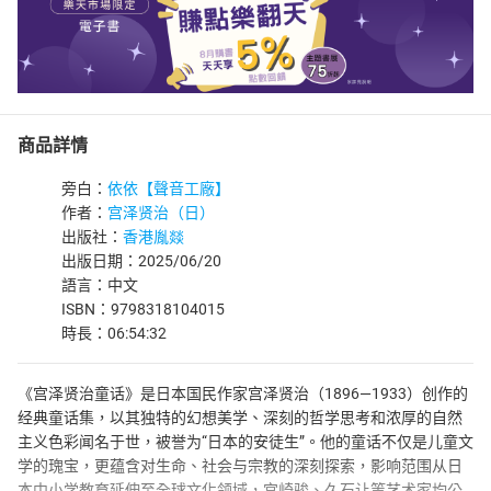
商品詳情
旁白：
依依【聲音工廠】
作者：
宫泽贤治（日）
出版社：
香港胤燚
出版日期：2025/06/20
語言：中文
ISBN：9798318104015
時長：06:54:32
《宫泽贤治童话》是日本国民作家宫泽贤治（1896—1933）创作的
经典童话集，以其独特的幻想美学、深刻的哲学思考和浓厚的自然
主义色彩闻名于世，被誉为“日本的安徒生”。他的童话不仅是儿童文
学的瑰宝，更蕴含对生命、社会与宗教的深刻探索，影响范围从日
本中小学教育延伸至全球文化领域，宫崎骏、久石让等艺术家均公