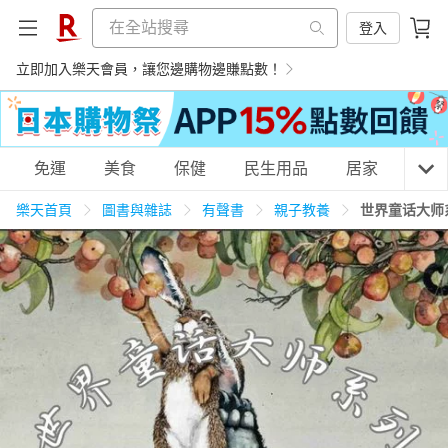
登入
立即加入樂天會員，讓您邊購物邊賺點數！
購物網分類
免運
美食
保健
民生用品
居家
3C
樂天首頁
圖書與雜誌
有聲書
親子教養
世界童话大师
天天免運
美食蛋糕
養生保健
民生用品
居家生活
3C家電
運動休閒
親子玩具
女裝
男裝
化妝保養
情趣用品