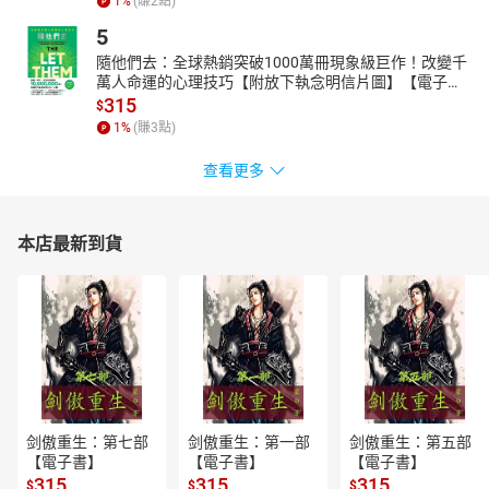
1
%
(賺
2
點)
5
隨他們去：全球熱銷突破1000萬冊現象級巨作！改變千
萬人命運的心理技巧【附放下執念明信片圖】【電子
書】
315
$
1
%
(賺
3
點)
查看更多
本店最新到貨
剑傲重生：第七部
剑傲重生：第一部
剑傲重生：第五部
【電子書】
【電子書】
【電子書】
315
315
315
$
$
$