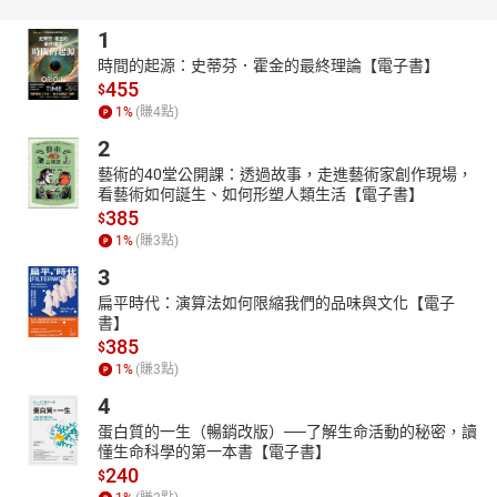
餐厅》则以荒诞情节批判贪婪与虚荣。他的童话常以开放式
结局引发思考，如《橡子与山猫》通过橡子们的争吵讽刺人
1
类的无谓争端。
時間的起源：史蒂芬．霍金的最終理論【電子書】
文学影响与版本流变
455
$
宫泽贤治生前自费出版《要求繁多的餐厅》（1924年），逝世后留
1
%
(賺
4
點)
下94篇童话与1200余首诗歌。其作品被译为20余种语言，代表作多
2
次改编为影视与音乐作品，如久石让的《银河铁道之夜》印象专
藝術的40堂公開課：透過故事，走進藝術家創作現場，
辑。中文译本版本丰富，如北京理工大学出版社的彩绘精装版
看藝術如何誕生、如何形塑人類生活【電子書】
（2020年）收录20篇经典，上海译文出版社的《银河铁道之夜》
385
$
（2018年）则聚焦哲学名篇。2020年后，多篇作品被列入中国教育
1
%
(賺
3
點)
部推荐书目。
3
作者背景与创作意义
扁平時代：演算法如何限縮我們的品味與文化【電子
宫泽贤治短暂的一生致力于农村改革，37岁因肺病早逝。他的童话
書】
融合个人创伤（如妹妹早逝）、关东大地震等历史事件，以及农民
385
$
生活的苦难体验。尽管生前寂寂无名，死后却被评为“千年日本文学
1
%
(賺
3
點)
家”第四名（2000年《朝日新闻》评选），其作品跨越年龄与国界，
4
成为人类共同的精神遗产。
蛋白質的一生（暢銷改版）──了解生命活動的秘密，讀
一句话总结：一部以瑰丽幻想包裹生命哲思的童话经典，既是儿童
懂生命科學的第一本書【電子書】
想象力的启蒙，也是成人审视自我与世界的镜子。
240
$