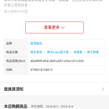
开承认受其启发。
核心特色与内容
幻想与现实的交织
宫泽贤治的童话构建了“伊哈托布”这一理想乡，将岩手县的自
查看更多
然风土与奇幻想象融合。例如《银河铁道之夜》通过少年乔
班尼的星际之旅探讨生死与幸福；《风之又三郎》以传说中
“风之子”的意象展现童真与自然的神秘联系。他的故事常以动
品牌
香港胤燚
物、植物甚至自然现象为主角，如《猫儿事务所》借猫科官
僚的职场斗争讽刺社会阶层固化，而《夜鹰之星》则通过夜
商品分類
樂天首頁
樂天Kobo電子書
有聲書
親子教養
鹰化星的悲剧歌颂自我牺牲精神。
宗教哲思与生命观
商品貨號(SKU)
e03ef9f9-dfc8-384f-a587-c03a1321c555
受日莲宗佛教影响，宫泽贤治的作品贯穿“生命一体论”与菩萨
ISBN
9798318104015
道思想。《银河铁道之夜》中天蝎献身化作永恒火焰的典
故，以及南十字星站的救赎隐喻，均体现大乘佛教的利他精
神；《夜鹰之星》则通过主角的忍辱修行，表达对众生平等
的追求。
退換貨須知
社会关怀与自然主义
出身农家的宫泽贤治，在《滑床山的熊》《祭奠之夜》等故
事中揭露人类对自然的掠夺，呼吁和谐共生；《要求繁多的
本店熱銷商品
排名期間：2026/8/2 - 2026/8/8