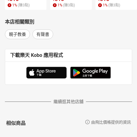
1
%
(賺
3
點)
1
%
(賺
3
點)
1
%
(賺
3
點)
本店相關類別
親子教養
有聲書
下載樂天 Kobo 應用程式
繼續逛其他店舖
相似商品
由飛比價格提供的資訊