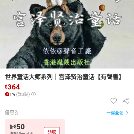
日本購物
電子/紙本書
HOT
世界童话大师系列｜宫泽贤治童话【有聲書】
364
$
1%
(賺3點)
優惠券
一鍵全領
50
$
折
領取
滿555元可用