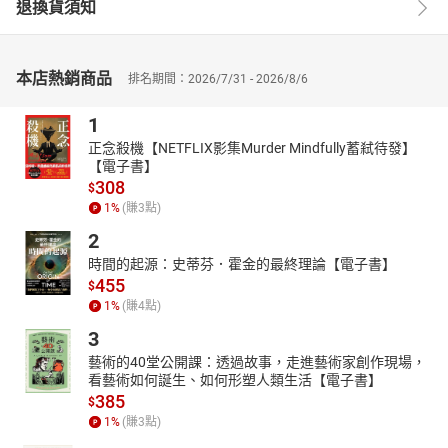
■ 智慧家電延伸學習及應用
退換貨須知
本店熱銷商品
排名期間：2026/7/31 - 2026/8/6
1
正念殺機【NETFLIX影集Murder Mindfully蓄弒待發】
【電子書】
308
$
1
%
(賺
3
點)
2
時間的起源：史蒂芬．霍金的最終理論【電子書】
455
$
1
%
(賺
4
點)
3
藝術的40堂公開課：透過故事，走進藝術家創作現場，
看藝術如何誕生、如何形塑人類生活【電子書】
385
$
1
%
(賺
3
點)