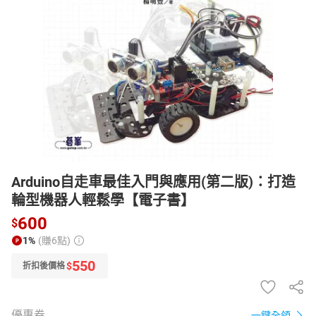
日本購物
電子/紙本書
HOT
Arduino自走車最佳入門與應用(第二版)：打造
輪型機器人輕鬆學【電子書】
600
$
1%
(賺6點)
550
$
折扣後價格
優惠券
一鍵全領