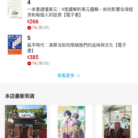
4
一本書讀懂美元：9堂課解析美元邏輯，如何影響全球經
濟和每個人的投資【電子書】
266
$
1
%
(賺
2
點)
5
扁平時代：演算法如何限縮我們的品味與文化【電子
書】
385
$
1
%
(賺
3
點)
查看更多
本店最新到貨