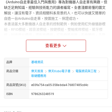
《Arduino自走車最佳入門與應用》專為對機器人自走車有興趣，但
缺乏足夠知識、經驗與技術能力的讀者編寫。全書淺顯易懂的圖文
解說，讓沒有電子、資訊相關科系背景的人，也可以快速又簡單的
自造一台Arduino自走車，按圖施工、保證成功。
本書涵蓋大多數機器人自走車的控制範例，例如使用紅外線循跡模
組、RFID模組、超音波模組、按鍵模組、雙軸搖桿模組、藍牙模
組、加速度計模組、攝影機模組、紅外線遙控器、手機觸控、手勢
操控等控制方式；以及透過紅外線、藍牙、RF、XBee、Wi-Fi等無線
查看更多
通訊連線，遠端控制自走車前進、後退、右轉、左轉及停止等運行
動作。
本書特色如下：
品牌
碁峰資訊
■ 最完整的輪型機器人自走車實例，如紅外線循跡自走車、紅外線
遙控自走車、藍牙遙控自走車、RF遙控自走車、XBee遙控自走車、
商品分類
樂天首頁
樂天Kobo電子書
電腦資訊與工程
加速度計遙控自走車、超音波避障自走車、RFID導航自走車、Wi-Fi
軟硬體應用
遙控自走車等
商品貨號(SKU)
e03fa754-ca05-358e-bda4-76807485cd4c
■ 縱向連貫單元主題式學習，強化自造自走車實務與經驗。輕鬆完
成溫控、聲控、光控、競速、相撲、負重及跟隨自走車等
ISBN
9786263248519
■ 軟、硬知識及相關技術都有詳細圖文解說
■ 使用常見周邊模組輕鬆組裝具有創意的自走車
■ 附自走車組裝說明