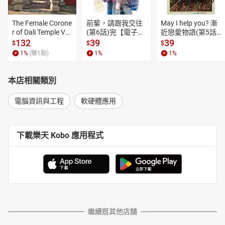
The Female Corone
前輩，請跟我交往
May I help you? 漸
r of Dali Temple Vo
(第6話)完【電子
近戀愛物語(第5話)
l.6【有聲書】
書】
【電子書】
132
39
39
$
$
$
1
%
(賺
1
點)
1
%
1
%
本店相關類別
電腦資訊與工程
軟硬體應用
下載樂天 Kobo 應用程式
繼續逛其他店舖