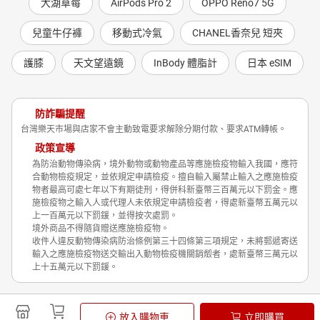
大湖草莓
AirPods Pro 2
OPPO Reno7 5G
兒童牛仔褲
移動式冷氣
CHANEL香奈兒 短夾
護膝
天文望遠鏡
InBody 體脂計
日本 eSIM
防詐騙提醒
台灣樂天市場與店家不會主動致電要求解除分期付款、要求ATM轉帳。
政策宣導
為防治動物傳染病，境外動物或動物產品等應施檢疫物輸入我國，應符
合動物檢疫規定，並依規定申請檢疫。擅自輸入屬禁止輸入之應施檢疫
物者最高可處七年以下有期徒刑，得併科新臺幣三百萬元以下罰金。應
施檢疫物之輸入人或代理人未依規定申請檢疫者，得處新臺幣五萬元以
上一百萬元以下罰鍰，並得按次處罰。
境外商品不得隨貨贈送應施檢疫物。
收件人違反動物傳染病防治條例第三十四條第三項規定，未將郵遞寄送
輸入之應施檢疫物送交輸出入動物檢疫機關銷燬者，處新臺幣三萬元以
上十五萬元以下罰鍰。
Shopping is Entertainment!
放入購物車
立即購買