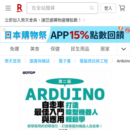
登入
立即加入樂天會員，讓您邊購物邊賺點數！
購物網分類
免運
美食
保健
民生用品
居家
3C
樂天首頁
圖書與雜誌
電子書
電腦資訊與工程
Ard
天天免運
美食蛋糕
養生保健
民生用品
居家生活
3C家電
運動休閒
親子玩具
女裝
男裝
化妝保養
情趣用品