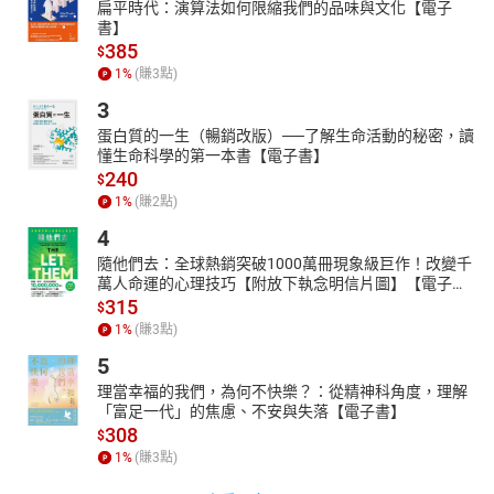
11 捫蝨的人
扁平時代：演算法如何限縮我們的品味與文化【電子
12 蘋果和橘子
書】
385
13 皇家禮數的底細
$
14 這個字，就是一個小宇宙 - 腦
1
%
(賺
3
點)
15 每況愈下有什麼不對
3
16 陌生之必要
蛋白質的一生（暢銷改版）──了解生命活動的秘密，讀
17 對考試所做的發明
懂生命科學的第一本書【電子書】
18 讓我安靜些
240
$
19 逃離
1
%
(賺
2
點)
20 關於黎明
4
21 下「棋」輸了就想「翻案」
隨他們去：全球熱銷突破1000萬冊現象級巨作！改變千
22 有了「觔斗雲」就「幸福」了嗎
萬人命運的心理技巧【附放下執念明信片圖】【電子
23 「秘密」就別說出來
書】
315
$
24 孩子的專有美德 不廢話
1
%
(賺
3
點)
5
理當幸福的我們，為何不快樂？：從精神科角度，理解
「富足一代」的焦慮、不安與失落【電子書】
308
$
1
%
(賺
3
點)