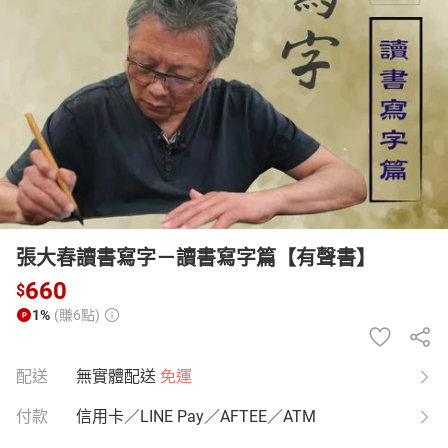
日本購物
電子/紙本書
HOT
張大春讀書寫字－讀書寫字篇【有聲書】
660
$
1%
(賺6點)
配送
無實體配送
免運
付款
信用卡／LINE Pay／AFTEE／ATM