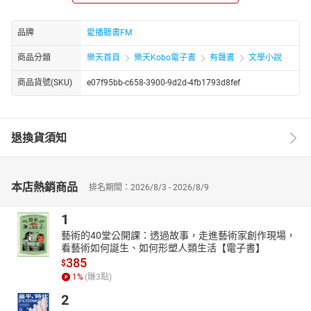
台灣輔仁大學中文碩士。早期作品著力跳脫日常語言慣性，捕捉八
〇年代台灣社會的動態。張大春的小說充斥著現實的謊言與虛構的
魅力，除了時事與魔幻寫實、更以文字顛覆政治，九〇年代以《少
品牌
愛播聽書FM
年大頭春的生活週記》、《我妹妹》等寫下暢銷紀錄，千禧年後重
商品分類
樂天首頁
樂天Kobo電子書
有聲書
文學小說
返華語敘事傳統，先推出武俠小說《城邦暴力團》，繼之又出版
《聆聽父親》、《認得幾個字》，將其敘事風格結合文化傳承，走
商品貨號(SKU)
e07f95bb-c658-3900-9d2d-4fb1793d8fef
上自我追索傳統的道路；並以「大唐李白」系列向書場敘事及中國
詩歌致意。近年出版《文章自在》、《見字如來》，展現其對語文
教養的另一種關懷與看法。
退換貨須知
章節：
01 發刊詞
02 作為文化本質的漢字－書
本店熱銷商品
排名期間：2026/8/3 - 2026/8/9
03 別害怕，每個字都是文言文
04 考和老的關係
1
05 喻的原由
06 夔一足
藝術的40堂公開課：透過故事，走進藝術家創作現場，
看藝術如何誕生、如何形塑人類生活【電子書】
07 「瘦」比南山猴
385
$
08 贏字做生意
1
%
(賺
3
點)
09 蹄痕猶在鞭風裡
10 竊斧與賞字
2