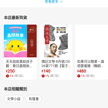
查看更多
本店最新到貨
天天說故事給孩子
傳記文學-8月號/20
如果可以簡單，誰
聽：春日晨間故事
26第771期【電子
想要複雜（暢銷經
【有聲書】
書】
典新編版）【電子
250
140
480
$
$
$
書】
1
%
(賺
2
點)
1
%
(賺
1
點)
1
%
(賺
4
點)
本店相關類別
文學小說
有聲書