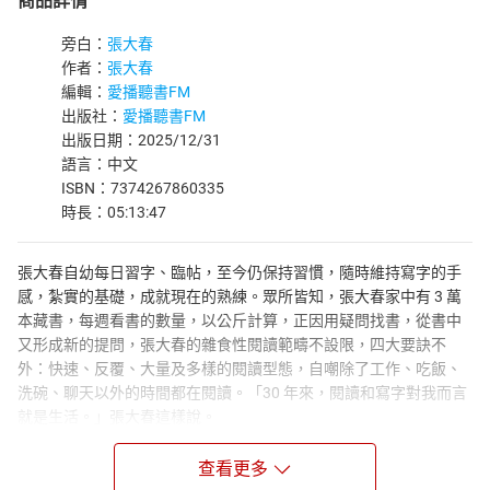
商品詳情
旁白：
張大春
作者：
張大春
編輯：
愛播聽書FM
出版社：
愛播聽書FM
出版日期：2025/12/31
語言：中文
ISBN：7374267860335
時長：05:13:47
張大春自幼每日習字、臨帖，至今仍保持習慣，隨時維持寫字的手
感，紮實的基礎，成就現在的熟練。眾所皆知，張大春家中有 3 萬
本藏書，每週看書的數量，以公斤計算，正因用疑問找書，從書中
又形成新的提問，張大春的雜食性閱讀範疇不設限，四大要訣不
外：快速、反覆、大量及多樣的閱讀型態，自嘲除了工作、吃飯、
洗碗、聊天以外的時間都在閱讀。「30 年來，閱讀和寫字對我而言
就是生活。」張大春這樣說。
作者/講者：
查看更多
張大春