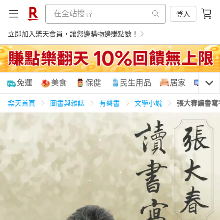
登入
立即加入樂天會員，讓您邊購物邊賺點數！
購物網分類
免運
美食
保健
民生用品
居家
3C
樂天首頁
圖書與雜誌
有聲書
文學小說
張大春讀書寫
天天免運
美食蛋糕
養生保健
民生用品
居家生活
3C家電
運動休閒
親子玩具
女裝
男裝
化妝保養
情趣用品