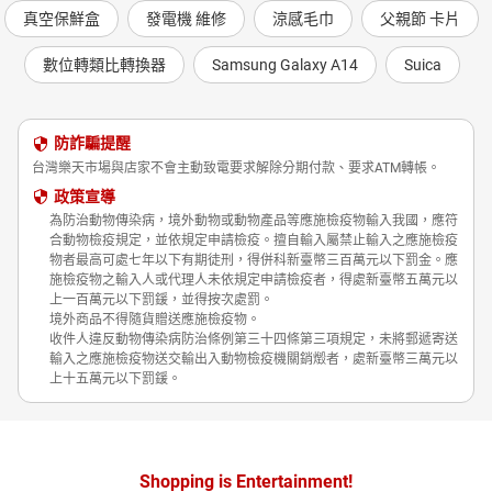
真空保鮮盒
發電機 維修
涼感毛巾
父親節 卡片
數位轉類比轉換器
Samsung Galaxy A14
Suica
防詐騙提醒
台灣樂天市場與店家不會主動致電要求解除分期付款、要求ATM轉帳。
政策宣導
為防治動物傳染病，境外動物或動物產品等應施檢疫物輸入我國，應符
合動物檢疫規定，並依規定申請檢疫。擅自輸入屬禁止輸入之應施檢疫
物者最高可處七年以下有期徒刑，得併科新臺幣三百萬元以下罰金。應
施檢疫物之輸入人或代理人未依規定申請檢疫者，得處新臺幣五萬元以
上一百萬元以下罰鍰，並得按次處罰。
境外商品不得隨貨贈送應施檢疫物。
收件人違反動物傳染病防治條例第三十四條第三項規定，未將郵遞寄送
輸入之應施檢疫物送交輸出入動物檢疫機關銷燬者，處新臺幣三萬元以
上十五萬元以下罰鍰。
Shopping is Entertainment!