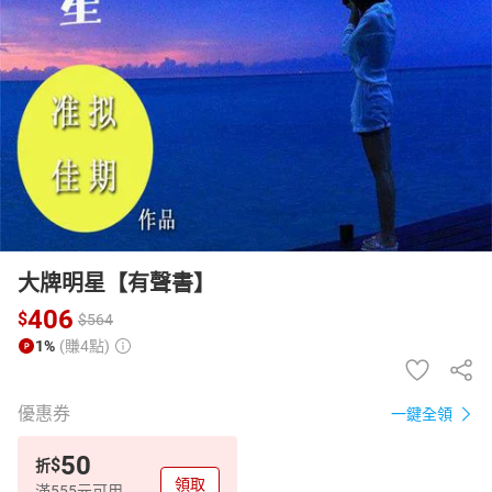
日本購物
電子/紙本書
HOT
大牌明星【有聲書】
406
$
$
564
1%
(賺4點)
優惠券
一鍵全領
50
$
折
領取
滿555元可用