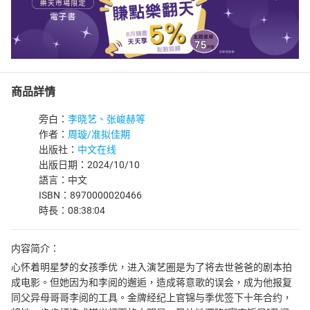
商品詳情
旁白：
李晓艺、张峻赫等
作者：
周璇/准拟佳期
出版社：
中文在线
出版日期：2024/10/10
語言：中文
ISBN：8970000020466
時長：08:38:04
内容简介：
心怀着明星梦的女孩季优，进入演艺圈是为了将去世爸爸的剧本拍
成电影。但她因为和李阅的邂逅，造成蒋意歌的误会，成为他报复
同父异母哥哥李阅的工具。金牌经纪上官锦与季优签下十年合约，