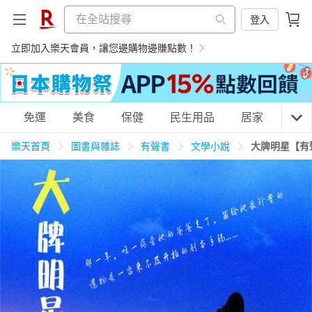
登入
立即加入樂天會員，讓您邊購物邊賺點數！
購物網分類
免運
美食
保健
民生用品
居家
3C
樂天首頁
圖書與雜誌
有聲書
文學小說
大牌明星【有
天天免運
美食蛋糕
養生保健
民生用品
居家生活
3C家電
運動休閒
親子玩具
女裝
男裝
化妝保養
情趣用品