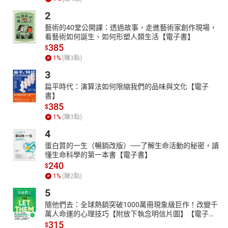
2
藝術的40堂公開課：透過故事，走進藝術家創作現場，
看藝術如何誕生、如何形塑人類生活【電子書】
385
$
1
%
(賺
3
點)
3
扁平時代：演算法如何限縮我們的品味與文化【電子
書】
385
$
1
%
(賺
3
點)
4
蛋白質的一生（暢銷改版）──了解生命活動的秘密，讀
懂生命科學的第一本書【電子書】
240
$
1
%
(賺
2
點)
5
隨他們去：全球熱銷突破1000萬冊現象級巨作！改變千
萬人命運的心理技巧【附放下執念明信片圖】【電子
書】
315
$