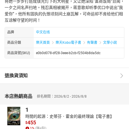
将她一步步打造成镁光灯下的大明星，又让她深陷“富商饭局”丑闻，
一夕之间名声扫地。残忍真相被揭开，蒋意歌却听季优口中说出“我
爱你”，他所有固执的仇恨顷刻间土崩瓦解，可命运却不肯给他们相
互谅解守望的时间！
品牌
中文在线
商品分類
樂天首頁
樂天Kobo電子書
有聲書
文學小說
商品貨號(SKU)
e0b0d078-df28-3eee-b2cb-f2504b8da5dc
退換貨須知
本店熱銷商品
排名期間：2026/8/2 - 2026/8/8
1
時間的起源：史蒂芬．霍金的最終理論【電子書】
455
$
1
%
(賺
4
點)