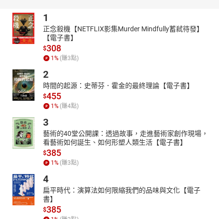
1
正念殺機【NETFLIX影集Murder Mindfully蓄弒待發】
【電子書】
308
$
1
%
(賺
3
點)
2
時間的起源：史蒂芬．霍金的最終理論【電子書】
455
$
1
%
(賺
4
點)
3
藝術的40堂公開課：透過故事，走進藝術家創作現場，
看藝術如何誕生、如何形塑人類生活【電子書】
385
$
1
%
(賺
3
點)
4
扁平時代：演算法如何限縮我們的品味與文化【電子
書】
385
$