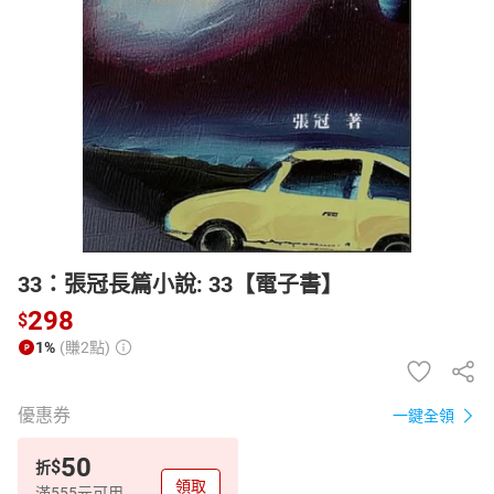
日本購物
電子/紙本書
HOT
33：張冠長篇小說: 33【電子書】
298
$
1%
(賺2點)
優惠券
一鍵全領
50
$
折
領取
滿555元可用