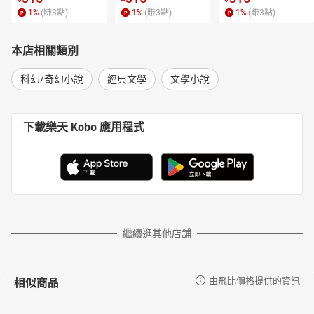
1
%
(賺
3
點)
1
%
(賺
3
點)
1
%
(賺
3
點)
本店相關類別
科幻/奇幻小說
經典文學
文學小說
下載樂天 Kobo 應用程式
繼續逛其他店舖
相似商品
由飛比價格提供的資訊