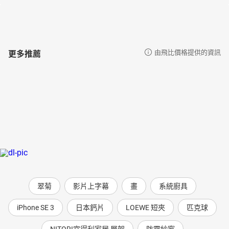
更多推薦
由飛比價格提供的資訊
翠菊
影片上字幕
畫
系統廚具
iPhone SE 3
日本鈣片
LOEWE 短夾
匹克球
NITORI宜得利家居 層架
防霾紗窗