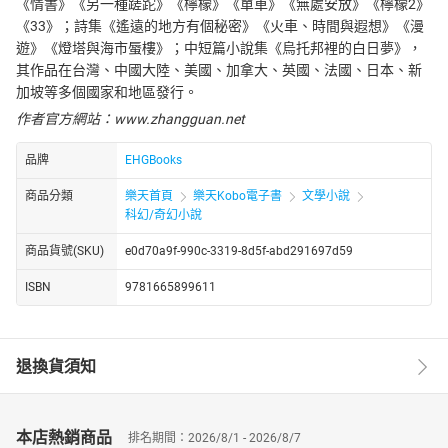
《情書》《另一種蹉跎》《檸檬》《單車》《無處安放》《檸檬2》
《33》；詩集《遙遠的地方有個秘密》《火車、時間與遐想》《漫
遊》《燈塔與海市蜃樓》；中短篇小說集《烏托邦裡的白日夢》，
其作品在台灣、中國大陸、美國、加拿大、英國、法國、日本、新
加坡等多個國家和地區發行。
作者官方網站：www.zhangguan.net
品牌
EHGBooks
商品分類
樂天首頁
樂天Kobo電子書
文學小說
科幻/奇幻小說
商品貨號(SKU)
e0d70a9f-990c-3319-8d5f-abd291697d59
ISBN
9781665899611
退換貨須知
本店熱銷商品
排名期間：2026/8/1 - 2026/8/7