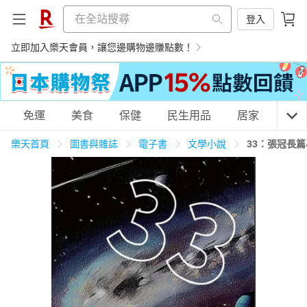
登入
立即加入樂天會員，讓您邊購物邊賺點數！
購物網分類
免運
美食
保健
民生用品
居家
3C
樂天首頁
圖書與雜誌
電子書
文學小說
33：張冠長篇
天天免運
美食蛋糕
養生保健
民生用品
居家生活
3C家電
運動休閒
親子玩具
女裝
男裝
化妝保養
情趣用品