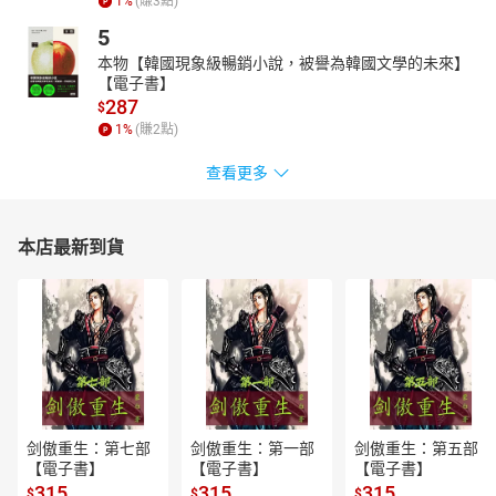
1
%
(賺
3
點)
5
本物【韓國現象級暢銷小說，被譽為韓國文學的未來】
【電子書】
287
$
1
%
(賺
2
點)
查看更多
本店最新到貨
剑傲重生：第七部
剑傲重生：第一部
剑傲重生：第五部
【電子書】
【電子書】
【電子書】
315
315
315
$
$
$