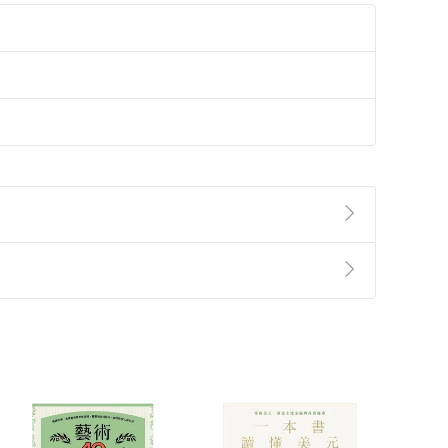
準則
第
2
條第
5
款之規定，「非以有形媒介提供之數位
，不適用消保法第
19
條第
1
項七日內無條件退貨之規
非以有形媒介提供之數位內容，消費者同意若訂購後
付款
方式
完成
訂單
中點選「瀏覽訂單明細」
>
「申請取消訂單
/
退
Payment
Complete