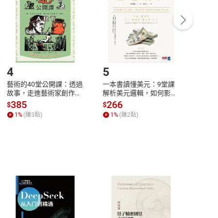
/退貨。
登入帳號，下載書籍後看書
4
5
6
藝術的40堂公開課：透過
一本書讀懂美元：9堂課
本物
故事，走進藝術家創作現
解析美元邏輯，如何影響
說，
場，看藝術如何誕生、如
全球經濟和每個人的投資
來】
385
266
28
$
$
$
何形塑人類生活【電子
【電子書】
1
%
(賺
3
點)
1
%
(賺
2
點)
1
%
書】