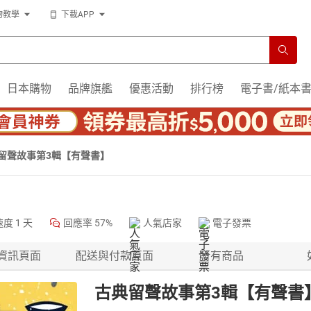
物教學
下載APP
日本購物
品牌旗艦
優惠活動
排行榜
電子書/紙本
留聲故事第3輯【有聲書】
速度
1 天
回應率
57%
人氣店家
電子發票
資訊頁面
配送與付款頁面
所有商品
古典留聲故事第3輯【有聲書