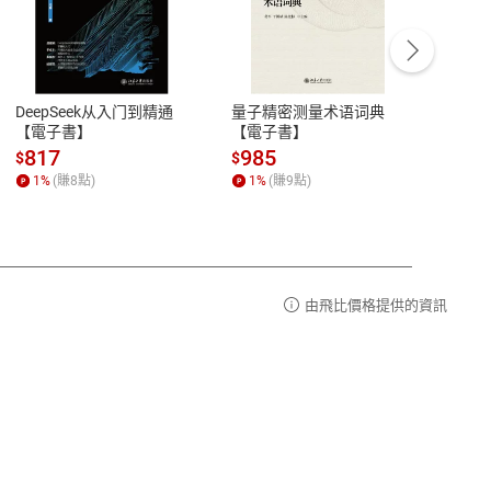
客服資訊
豫期
服務時間：週一到週五 10:00-12:00、
易解
13:00-17:00 (國定假日及例假日休息)
DeepSeek从入门到精通
量子精密测量术语词典
新西
品性
客服電話：0080-1857077
【電子書】
【電子書】
计研
請參
客服信箱：
聯絡店家
817
985
98
$
$
$
1
%
(賺
8
點)
1
%
(賺
9
點)
1
%
由飛比價格提供的資訊