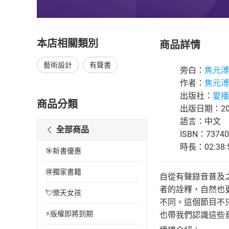
本店相關類別
商品詳情
藝術設計
有聲書
旁白：
焦元溥
作者：
焦元溥
出版社：
愛播
商品分類
出版日期：202
語言：中文
全部商品
ISBN：73740
時長：02:38:
🎯新書優惠
🉐獨家書籍
自從有聲錄音普及
者的詮釋，自然也
💘樂天女孩
不同。這個節目不
⚡版權即將到期
也帶我們認識這些