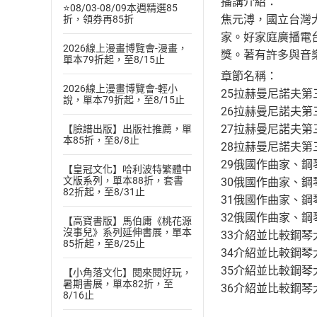
播講介紹：
⭐08/03-08/09本週精選85
焦元溥，國立台灣
折，領券再85折
家。好家庭廣播電台
2026線上漫畫博覽會-漫畫，
獎。著有許多與音
單本79折起，至8/15止
章節名稱：
2026線上漫畫博覽會-輕小
25拉赫曼尼諾夫第
說，單本79折起，至8/15止
26拉赫曼尼諾夫第
27拉赫曼尼諾夫第
【臉譜出版】出版社推薦，單
本85折，至8/8止
28拉赫曼尼諾夫第
29俄國作曲家、鋼
【皇冠文化】哈利波特繁體中
文版系列，單本88折，套書
30俄國作曲家、鋼
82折起，至8/31止
31俄國作曲家、鋼
32俄國作曲家、鋼
【高寶書版】馬伯庸《桃花源
沒事兒》系列延伸書展，單本
33介紹並比較鋼琴大師V
85折起，至8/25止
34介紹並比較鋼琴大師V
35介紹並比較鋼琴大師V
【小角落文化】閱來閱好玩，
暑期書展，單本82折，至
36介紹並比較鋼琴大師V
8/16止