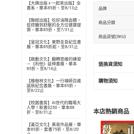
【大牌出版 x 一起來出版】全
書系，單本85折，至8/13止
品牌
【聯經出版】吃好油降血糖，
商品分類
從控醣到舒壓的全方位健康提
案，單本85折，至7/31止
商品貨號(SKU)
【皇冠文化】東野圭吾紀念書
展，單本85折起，至8/31止
【啟動文化】翻轉思維的練習
退換貨須知
－《利他》延伸書展，單本
85折，至8/14止
購物須知
【橡樹林文化】一行禪師百歲
退換貨規定：
誕辰紀念書展，單本85折，
至8/22止
(
一
)
依
消費
內容或一經提
【校園書房】AI世代的職場大
購書須知
定。
人學！新書$250、單本88
本店熱銷商品
折，至8/31止
(
二
)
消費者
且已下載
/
存
挑選
商
【蓋亞文化】黃易作品展，單
本85折、套書75折，至8/20
退貨方式：您
Choose