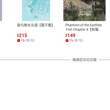
式
退換貨規範
、LINE PAY、AFTEE
本店是否提供消費者保護法七日猶
之權利，遽消費者保護法及通訊交
我与南水北调【電子書】
Phantom of the Earthen
除權合理例外情事適用準則，依商
 Fort Chapter 4【有聲
書】
質各有不同規定。詳細退換貨說明
215
149
$
$
照各商品說明。
1
%
(賺
2
點)
1
%
(賺
1
點)
詳細說明
繼續逛其他店舖