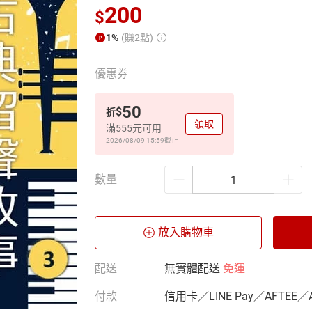
200
$
1%
(賺2點)
優惠券
50
$
折
領取
滿555元可用
2026/08/09 15:59
截止
數量
放入購物車
配送
無實體配送
免運
付款
信用卡／LINE Pay／AFTEE／