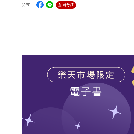
分享：
賺分紅