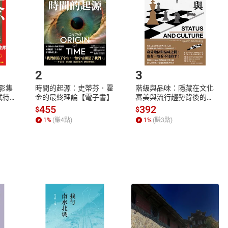
將依您的申請進行審核，待審核通過後將為您辦理退款事宜。
市場須以整筆訂單為單位進行取消/退貨，恕無法以單支商品取消
如何開始使用？
.選擇閱讀載具
Step2.
2
3
X影集
時間的起源：史蒂芬．霍
階級與品味：隱藏在文化
蓄弒待
金的最終理論【電子書】
審美與流行趨勢背後的地
位渴望【電子書】
455
392
$
$
1
%
(賺
4
點)
1
%
(賺
3
點)