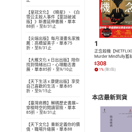
止
貨」，本店鋪
請注意，樂天
【皇冠文化】《曉星》、《白
購書後，
雪公主殺人事件【童話破滅
版】》新書延伸書展，單本
88折，至8/31止
Step1
【尖端出版】每月漫畫名家推
1
薦：高橋留美子，單本75
折，至8/31止
正念殺機【NETFLI
Murder Mindfully
【大雁文化 x 日出出版】陪你
發】【電子書】
308
$
找到情緒出口，心理勵志書
展，單本85折，至9/10止
1
%
(賺
3
點)
【天下生活 x 康健出版】享受
自己喜歡的生活，單本85
折，至9/15止
本店最新到貨
【臺灣商務】解碼歷史書展~
穿梭時空的閱讀冒險，單本
85折，至8/31止
【天下文化】重新定義你的價
值，職場升級展，單本88