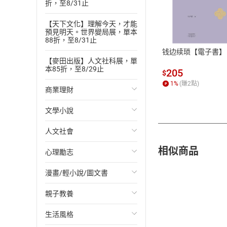
折，至8/31止
付款方
【天下文化】理解今天，才能
預見明天。世界變局展，單本
ATM轉帳、信用卡
88折，至8/31止
钱边续琐【電子書】
【麥田出版】人文社科展，單
本85折，至8/29止
205
$
1
%
(賺
2
點)
商業理財
文學小說
投資理財
人文社會
經濟/趨勢
歐美文學
相似商品
心理勵志
財務/金融
日本文學
國際關係
漫畫/輕小說/圖文書
管理/領導
韓國文學
政治
心靈成長/情緒
親子教養
職場工作術
華文文學
社會科學
人際關係
輕小說
生活風格
成功法
經典文學
台灣/中國歷史
兩性關係
奇幻/科幻
教育現場