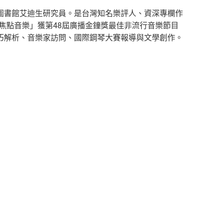
圖書館艾迪生研究員。是台灣知名樂評人、資深專欄作
以「焦點音樂」獲第48屆廣播金鐘獎最佳非流行音樂節目
巧解析、音樂家訪問、國際鋼琴大賽報導與文學創作。