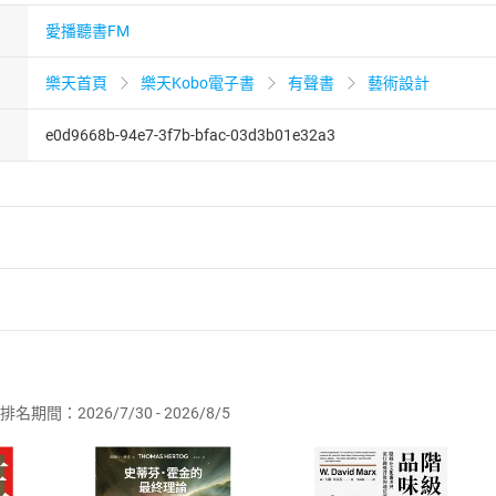
愛播聽書FM
樂天首頁
樂天Kobo電子書
有聲書
藝術設計
e0d9668b-94e7-3f7b-bfac-03d3b01e32a3
者保護法
第
19
條第
1
項後段
暨
通訊交易解除權合理例外情事適用
供即為完成之線上服務，經消費者事先同意始提供。」 之商品
排名期間：2026/7/30 - 2026/8/5
訂購本店鋪之商品即代表知悉本店鋪所銷售之商品為電子書，屬
取電子書，不得請求退貨退款。
品
放入
購物車
登入
帳號
欲取消訂單或辦理退貨時，請登入樂天市場，並於「我的訂單」
Shopping cart
Login