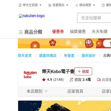
樂天生態圈
我要開店
網站導覽
購
優惠券
抽獎優惠
天天免運
商品分類
古典
樂天首頁
圖書與雜誌
有聲書
藝術設計
樂天Kobo電子書
追蹤
4.9
(2188)
追蹤
2.4萬
出貨
本店類別
店家首頁
店家