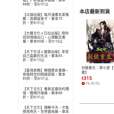
版】》新書延伸書展，單本
88折，至8/31止
本店最新到貨
【尖端出版】每月漫畫名家推
薦：高橋留美子，單本75
折，至8/31止
【大雁文化 x 日出出版】陪你
找到情緒出口，心理勵志書
展，單本85折，至9/10止
付款方
【天下生活 x 康健出版】享受
自己喜歡的生活，單本85
ATM轉帳、信用卡
折，至9/15止
剑傲重生：第七部【
【臺灣商務】解碼歷史書展~
書】
穿梭時空的閱讀冒險，單本
315
$
85折，至8/31止
1
%
(賺
3
點)
【天下文化】重新定義你的價
值，職場升級展，單本88
折，至8/31止
【天下文化】理解今天，才能
預見明天。世界變局展，單本