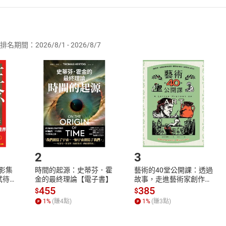
者保護法
第
19
條第
1
項後段
暨
通訊交易解除權合理例外情事適用
供即為完成之線上服務，經消費者事先同意始提供。」 之商品
排名期間：2026/8/1 - 2026/8/7
訂購本店鋪之商品即代表知悉本店鋪所銷售之商品為電子書，屬
取電子書，不得請求退貨退款。
品
放入
購物車
登入
帳號
欲取消訂單或辦理退貨時，請登入樂天市場，並於「我的訂單」
Shopping cart
Login
將依您的申請進行審核，待審核通過後將為您辦理退款事宜。
市場須以整筆訂單為單位進行取消/退貨，恕無法以單支商品取消
如何開始使用？
.選擇閱讀載具
Step2.
2
3
X影集
時間的起源：史蒂芬．霍
藝術的40堂公開課：透過
蓄弒待
金的最終理論【電子書】
故事，走進藝術家創作現
場，看藝術如何誕生、如
455
385
$
$
何形塑人類生活【電子
1
%
(賺
4
點)
1
%
(賺
3
點)
書】