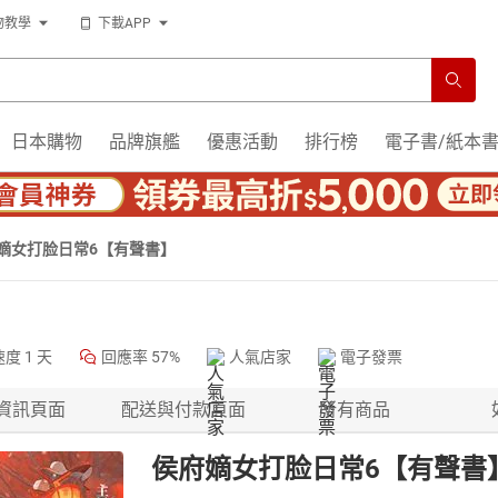
物教學
下載APP
日本購物
品牌旗艦
優惠活動
排行榜
電子書/紙本
嫡女打脸日常6【有聲書】
速度
1 天
回應率
57%
人氣店家
電子發票
資訊頁面
配送與付款頁面
所有商品
侯府嫡女打脸日常6【有聲書