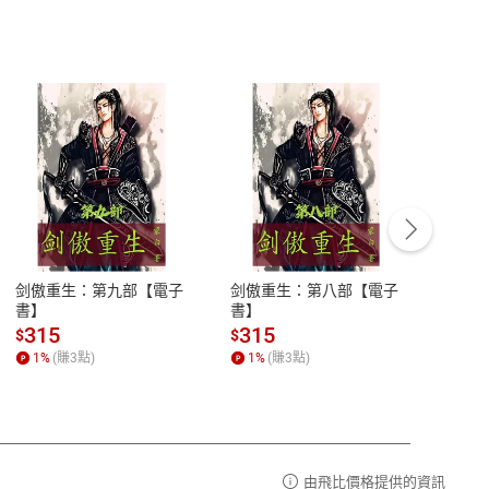
客服資訊
豫期
服務時間：週一到週五 10:00-12:00、
易解
13:00-17:00 (國定假日及例假日休息)
剑傲重生：第九部【電子
剑傲重生：第八部【電子
潜水史
品性
客服電話：0080-1857077
書】
書】
andari
al) Sc
請參
客服信箱：
聯絡店家
315
315
13
$
$
$
r【電
1
%
(賺
3
點)
1
%
(賺
3
點)
1
%
由飛比價格提供的資訊