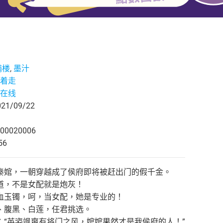
满楼
,
墨汁
着走
在线
1/09/22
00020006
56
秦婠，一朝穿越成了侯府即将被赶出门的假千金。
道，不是女配就是炮灰！
血玉镯，呵，当女配，她是专业的！
、腹黑、白莲，任君挑选。
：“英姿飒爽有将门之风，婠婠果然才是我侯府的人！”