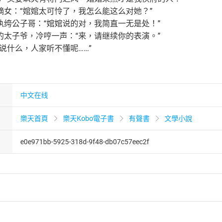
嫡女：“婠婠太可怜了，我怎么能这么对她？”
纨绔公子哥：“婠婠说的对，我简直一无是处！”
的太子爷，冷哼一声：“来，请继续你的表演。”
说什么，人家听不懂呢……”
中文在线
樂天首頁
樂天Kobo電子書
有聲書
文學小說
e0e971bb-5925-318d-9f48-db07c57eec2f