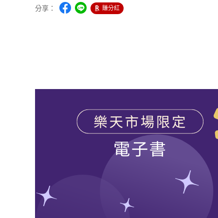
分享：
賺分紅