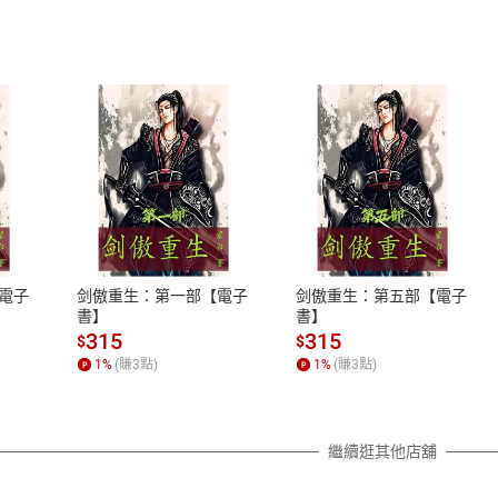
式
退換貨規範
、LINE PAY、AFTEE
本店是否提供消費者保護法七日猶
之權利，遽消費者保護法及通訊交
電子
剑傲重生：第一部【電子
剑傲重生：第五部【電子
除權合理例外情事適用準則，依商
書】
書】
質各有不同規定。詳細退換貨說明
315
315
$
$
照各商品說明。
1
%
(賺
3
點)
1
%
(賺
3
點)
詳細說明
繼續逛其他店舖