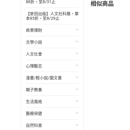
相似商品
88折，至8/31止
【麥田出版】人文社科展，單
本85折，至8/29止
商業理財
文學小說
投資理財
人文社會
經濟/趨勢
歐美文學
心理勵志
財務/金融
日本文學
國際關係
漫畫/輕小說/圖文書
管理/領導
韓國文學
政治
心靈成長/情緒
親子教養
職場工作術
華文文學
社會科學
人際關係
輕小說
生活風格
成功法
經典文學
台灣/中國歷史
兩性關係
奇幻/科幻
教育現場
醫療保健
行銷/廣告
成長/家庭生活小說
日/韓歷史
心理學
愛情故事
兒童文學/故事
飲食/食譜
自然科普
傳記
懸疑/推理小說
其他歷史/史學
職場/社會寫實
兒童科普/學習
健身/美顏
健康/養生