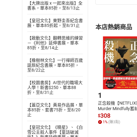
【大牌出版 x 一起來出版】全
(
一
)
依
消費
書系，單本85折，至8/13止
內容或一經提
購書須知
【皇冠文化】東野圭吾紀念書
定。
展，單本85折起，至8/31止
本店熱銷商品
(
二
)
消費者
且已下載
/
存
【啟動文化】翻轉思維的練習
挑選
商
－《利他》延伸書展，單本
退貨方式：您
Choose
85折，至8/14止
貨」，本店鋪
【橡樹林文化】一行禪師百歲
請注意，樂天
誕辰紀念書展，單本85折，
購書後，
至8/22止
【校園書房】AI世代的職場大
Step1
人學！新書$250、單本88
折，至8/31止
1
正念殺機【NETFLI
【蓋亞文化】黃易作品展，單
Murder Mindfully
本85折、套書75折，至8/20
發】【電子書】
308
止
$
1
%
(賺
3
點)
【皇冠文化】《曉星》、《白
雪公主殺人事件【童話破滅