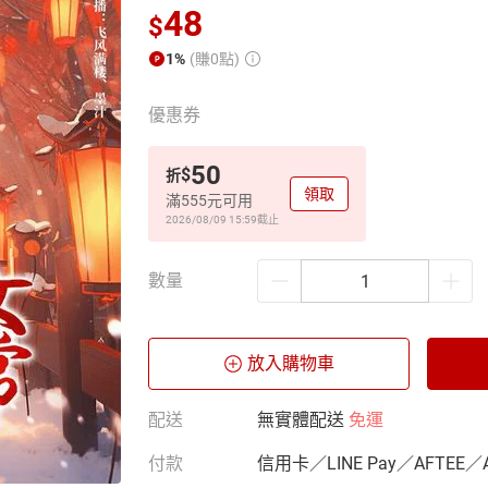
48
$
1%
(賺0點)
優惠券
50
$
折
領取
滿555元可用
2026/08/09 15:59
截止
數量
放入購物車
配送
無實體配送
免運
付款
信用卡／LINE Pay／AFTEE／