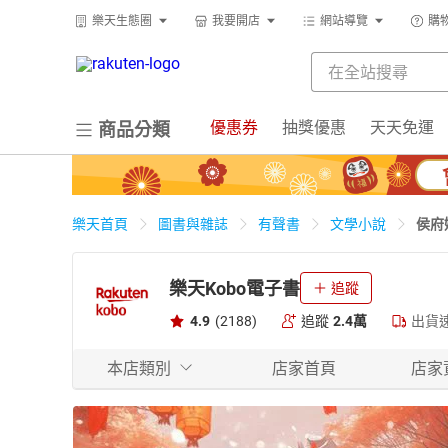
樂天生態圈
我要開店
網站導覽
購
優惠券
抽獎優惠
天天免運
商品分類
侯府
樂天首頁
圖書與雜誌
有聲書
文學小說
樂天Kobo電子書
追蹤
4.9
(2188)
追蹤
2.4萬
出貨
本店類別
店家首頁
店家