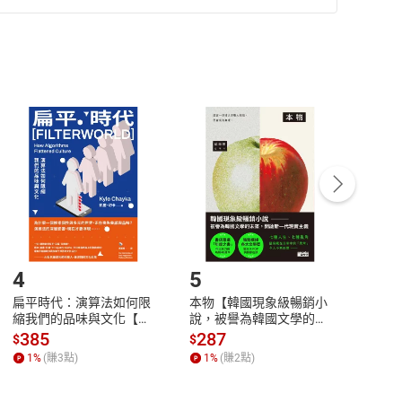
準則
第
2
條第
5
款之規定，「非以有形媒介提供之數位
，不適用消保法第
19
條第
1
項七日內無條件退貨之規
非以有形媒介提供之數位內容，消費者同意若訂購後
付款
方式
完成
訂單
中點選「瀏覽訂單明細」
>
「申請取消訂單
/
退
Payment
Complete
/退貨。
登入帳號，下載書籍後看書
4
5
6
扁平時代：演算法如何限
本物【韓國現象級暢銷小
蛋白
縮我們的品味與文化【電
說，被譽為韓國文學的未
版）─
子書】
來】【電子書】
秘密
385
287
24
$
$
$
一本
1
%
(賺
3
點)
1
%
(賺
2
點)
1
%