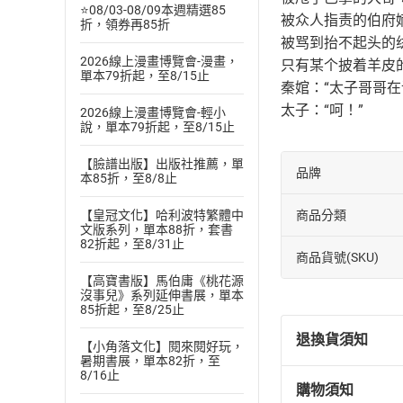
⭐08/03-08/09本週精選85
被众人指责的伯府
折，領券再85折
被骂到抬不起头的
2026線上漫畫博覽會-漫畫，
只有某个披着羊皮
單本79折起，至8/15止
秦婠：“太子哥哥在
太子：“呵！”
2026線上漫畫博覽會-輕小
說，單本79折起，至8/15止
【臉譜出版】出版社推薦，單
品牌
本85折，至8/8止
商品分類
【皇冠文化】哈利波特繁體中
文版系列，單本88折，套書
82折起，至8/31止
商品貨號(SKU)
【高寶書版】馬伯庸《桃花源
沒事兒》系列延伸書展，單本
85折起，至8/25止
退換貨須知
【小角落文化】閱來閱好玩，
暑期書展，單本82折，至
8/16止
購物須知
退換貨規定：