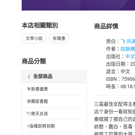
本店相關類別
商品詳情
文學小說
有聲書
旁白：
飞 风
作者：
姑娘横
出版社：
中文
商品分類
出版日期：202
語言：中文
全部商品
ISBN：75906
時長：08:18:
🎯新書優惠
🉐獨家書籍
三届最佳女配得主
这个身份一看就知
💘樂天女孩
秦婠摸了摸自己的
⚡版權即將到期
娇憨、蠢白、恶毒
被甩了巴掌的大哥