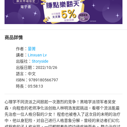
商品詳情
作者：
晏菁
講者：
Linxuan Lv
出版社：
Storyside
出版日期：2022/10/26
語言：中文
ISBN：9789180566797
時長：05:58:13
心理学不同流派之间掀起一次激烈的竞争！黑暗学派领军者吴安
森，向程愈的老师净化派创始人林明浩发起挑战，看哪个流派能最
先治愈一位人格分裂的少女！ 程愈也被卷入了这次目的未明的治疗
中，他以身犯险，对自己进行人格意象分解，曾经的来访者们幻化
成程愈的子人格出现，一切都朝着失控边缘疾驰而去。 整个治疗过