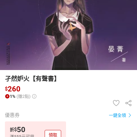
日本購物
電子/紙本書
HOT
孑然妒火【有聲書】
260
$
1%
(賺2點)
優惠券
一鍵全領
50
$
折
領取
滿555元可用