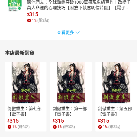
隨他們去：全球熱銷突破1000萬冊現象級巨作！改變千
萬人命運的心理技巧【附放下執念明信片圖】【電子
書】
315
$
1
%
(賺
3
點)
查看更多
本店最新到貨
剑傲重生：第七部
剑傲重生：第一部
剑傲重生：第五部
【電子書】
【電子書】
【電子書】
315
315
315
$
$
$
1
%
(賺
3
點)
1
%
(賺
3
點)
1
%
(賺
3
點)