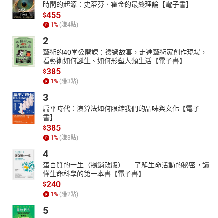
時間的起源：史蒂芬．霍金的最終理論【電子書】
455
$
1
%
(賺
4
點)
2
藝術的40堂公開課：透過故事，走進藝術家創作現場，
看藝術如何誕生、如何形塑人類生活【電子書】
385
$
1
%
(賺
3
點)
3
扁平時代：演算法如何限縮我們的品味與文化【電子
書】
385
$
1
%
(賺
3
點)
4
蛋白質的一生（暢銷改版）──了解生命活動的秘密，讀
懂生命科學的第一本書【電子書】
240
$
1
%
(賺
2
點)
5