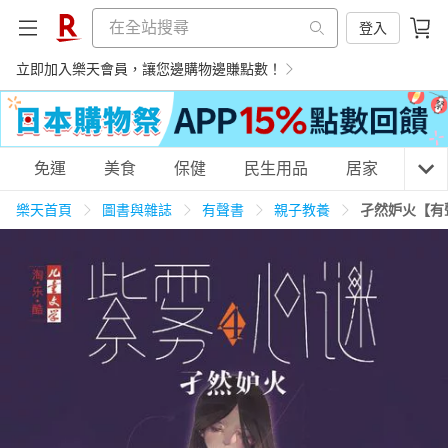
登入
立即加入樂天會員，讓您邊購物邊賺點數！
購物網分類
免運
美食
保健
民生用品
居家
3C
樂天首頁
圖書與雜誌
有聲書
親子教養
孑然妒火【有
天天免運
美食蛋糕
養生保健
民生用品
居家生活
3C家電
運動休閒
親子玩具
女裝
男裝
化妝保養
情趣用品